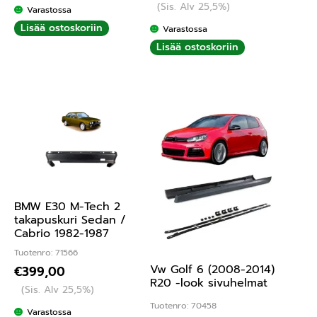
(Sis. Alv 25,5%)
Varastossa
Lisää ostoskoriin
Varastossa
Lisää ostoskoriin
BMW E30 M-Tech 2
takapuskuri Sedan /
Cabrio 1982-1987
Tuotenro: 71566
Vw Golf 6 (2008-2014)
€
399,00
R20 -look sivuhelmat
(Sis. Alv 25,5%)
Tuotenro: 70458
Varastossa