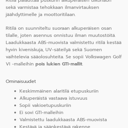
Ritilä palauttaa puskurin alkuperäisen ulkonäön
sekä varmistaa tehokkaan ilmanvirtauksen
jäähdyttimelle ja moottoritilaan.
Ritilä on suunniteltu suoraan alkuperäisen osan
tilalle, joten asennus onnistuu ilman muutostöitä.
Laadukkaasta ABS-muovista valmistettu ritilä kestää
hyvin kiveniskuja, UV-säteilyä sekä Suomen
vaihtelevia sääolosuhteita. Se sopii Volkswagen Golf
VI -malleihin
pois lukien GTI-mallit
.
Ominaisuudet
Keskimmäinen alaritilä etupuskuriin
Alkuperäistä vastaava istuvuus
Sopii vakioetupuskuriin
Ei sovi GTI-malleihin
Valmistettu laadukkaasta ABS-muovista
Kestävä ja säänkestävä rakenne