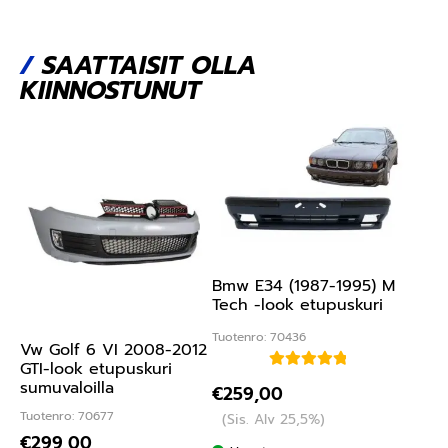
/
SAATTAISIT OLLA
KIINNOSTUNUT
Bmw E34 (1987-1995) M
Tech -look etupuskuri
Tuotenro: 70436
Vw Golf 6 VI 2008-2012
GTI-look etupuskuri
Arvostelu
sumuvaloilla
€
259,00
tuotteesta:
Tuotenro: 70677
(Sis. Alv 25,5%)
5.00
/ 5
€
299,00