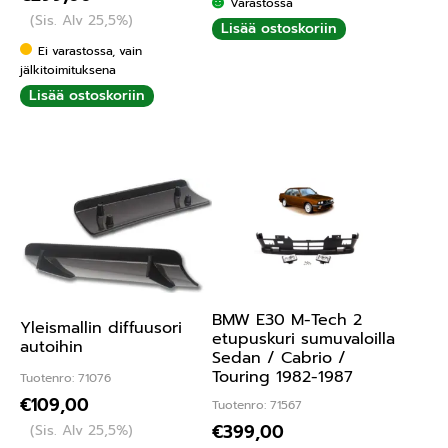
Varastossa
(Sis. Alv 25,5%)
Lisää ostoskoriin
Ei varastossa, vain
jälkitoimituksena
Lisää ostoskoriin
BMW E30 M-Tech 2
Yleismallin diffuusori
etupuskuri sumuvaloilla
autoihin
Sedan / Cabrio /
Touring 1982-1987
Tuotenro: 71076
€
109,00
Tuotenro: 71567
€
399,00
(Sis. Alv 25,5%)