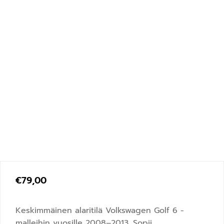
€
79,00
Keskimmäinen alaritilä Volkswagen Golf 6 -
malleihin vuosille 2008–2013. Sopii