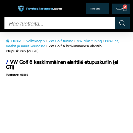
0
€
0,00
Etusivu
Volkswagen
VW Golf tuning
VW Mk6 tuning
Puskurit,
maskit ja muut korinosat
VW Golf 6 keskimmäinen alaritilä
etupuskuriin (ei GTI)
/
VW Golf 6 keskimmäinen alaritilä etupuskuriin (ei
GTI)
Tuotenro:
65563