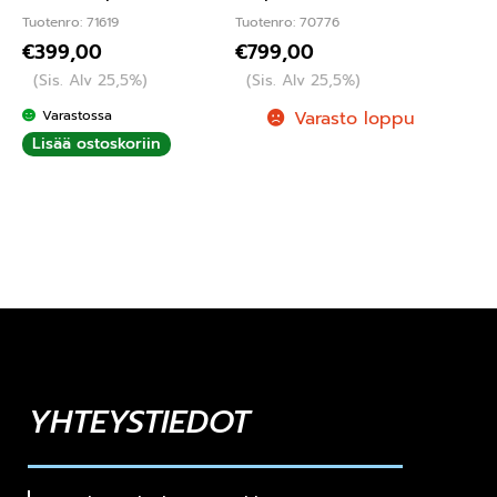
Tuotenro: 71619
Tuotenro: 70776
€
399,00
€
799,00
(Sis. Alv 25,5%)
(Sis. Alv 25,5%)
Varastossa
Varasto loppu
Lisää ostoskoriin
YHTEYSTIEDOT