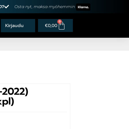
07
Osta nyt, maksa myöhemmin
0
€
0,00
-2022)
kpl)