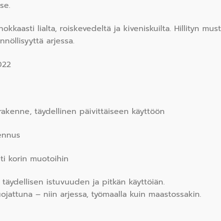
se.
kaasti lialta, roiskevedeltä ja kiveniskuilta. Hillityn mu
nöllisyyttä arjessa.
022
rakenne, täydellinen päivittäiseen käyttöön
ennus
ti korin muotoihin
a täydellisen istuvuuden ja pitkän käyttöiän.
attuna – niin arjessa, työmaalla kuin maastossakin.