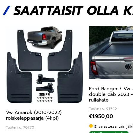
/
SAATTAISIT OLLA 
Ford Ranger / Vw
double cab 2023 -
rullakate
Tuotenro: 69746
Vw Amarok (2010-2022)
€
1.950,00
roiskeläppäsarja (4kpl)
Ei varastossa, vain jäl
Tuotenro: 70770