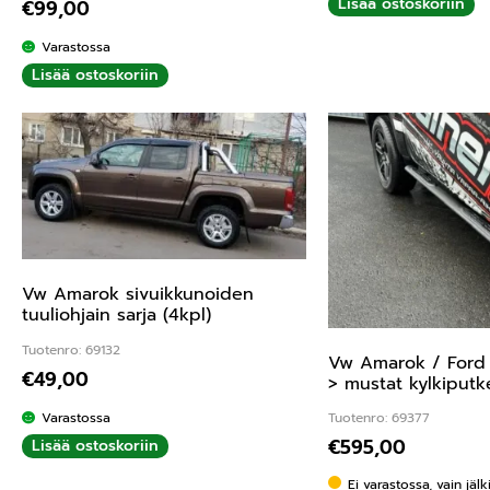
Lisää ostoskoriin
€
99,00
Varastossa
Lisää ostoskoriin
Vw Amarok sivuikkunoiden
tuuliohjain sarja (4kpl)
Tuotenro: 69132
Vw Amarok / Ford
€
49,00
> mustat kylkiputke
Varastossa
Tuotenro: 69377
€
595,00
Lisää ostoskoriin
Ei varastossa, vain jäl