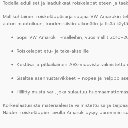
Todella edulliset ja laadukkaat roiskeläpät eteen ja taak
Mallikohtainen roiskeläppäsarja suojaa VW Amarokin tehok
auton muotoiluun, tuoden siistin ulkonäön ja lisää käytän
Sopii VW Amarok I -malleihin, vuosimallit 2010–2
Roiskeläpät etu- ja taka-akselille
Kestävä ja pitkäikäinen ABS-muovista valmistettu 
Sisältää asennustarvikkeet – nopea ja helppo as
Hillitty musta väri, joka sulautuu huomaamattomas
Korkealaatuisista materiaaleista valmistettu sarja tarjoa
Näiden roiskeläppien avulla Amarok pysyy paremmin suoj