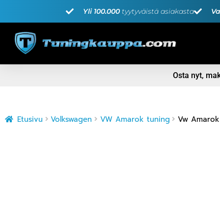
Yli 100.000
tyytyväistä asiakasta
Va
Osta nyt, m
Etusivu
Volkswagen
VW Amarok tuning
Vw Amarok (