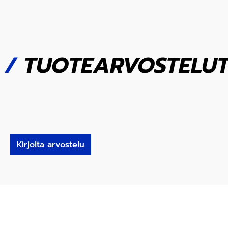
/
TUOTEARVOSTELU
Kirjoita arvostelu