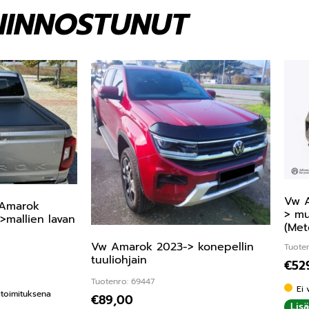
KIINNOSTUNUT
Vw A
 Amarok
> mu
>mallien lavan
(Met
Vw Amarok 2023-> konepellin
Tuote
tuuliohjain
€
52
Tuotenro: 69447
Ei 
kitoimituksena
€
89,00
Lis