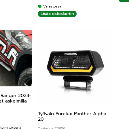
Varastossa
Lisää ostoskoriin
 Ranger 2023-
t askelmilla
Työvalo Purelux Panther Alpha
20
kitoimituksena
Tuotenro: 70856