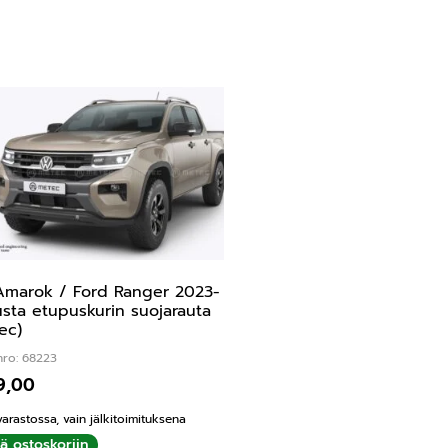
marok / Ford Ranger 2023-
sta etupuskurin suojarauta
ec)
nro: 68223
9,00
varastossa, vain jälkitoimituksena
ää ostoskoriin