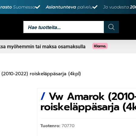
rasto
Suomessa
Asiantunteva
palvelu
Jo vuodesta
20
aksa myöhemmin tai maksa osamaksulla
2010-2022) roiskeläppäsarja (4kpl)
/
Vw Amarok (2010
roiskeläppäsarja (4
Tuotenro:
70770