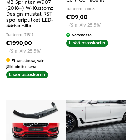
MB Sprinter W907
(2018–) W-Kustomz
Tuotenro: 71603
Design mustat RST
€
199,00
spoileriputket LED-
(Sis. Alv 25,5%)
äärivaloilla
Tuotenro: 71314
Varastossa
€
1.990,00
Lisää ostoskoriin
(Sis. Alv 25,5%)
Ei varastossa, vain
jälkitoimituksena
Lisää ostoskoriin