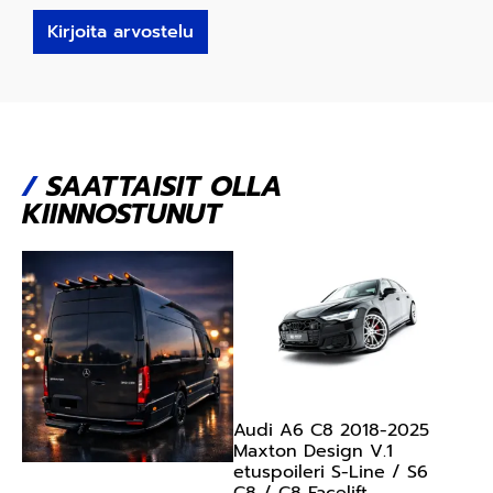
Kirjoita arvostelu
/
SAATTAISIT OLLA
KIINNOSTUNUT
Audi A6 C8 2018-2025
Maxton Design V.1
etuspoileri S-Line / S6
C8 / C8 Facelift