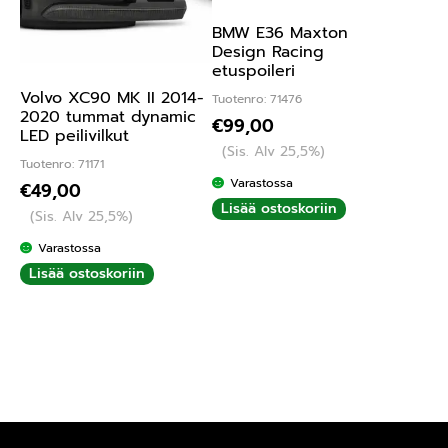
BMW E36 Maxton
Design Racing
etuspoileri
Volvo XC90 MK II 2014-
Tuotenro: 71476
2020 tummat dynamic
€
99,00
LED peilivilkut
(Sis. Alv 25,5%)
Tuotenro: 71171
Varastossa
€
49,00
Lisää ostoskoriin
(Sis. Alv 25,5%)
Varastossa
Lisää ostoskoriin