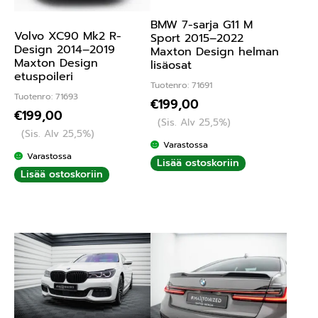
BMW 7-sarja G11 M
Volvo XC90 Mk2 R-
Sport 2015–2022
Design 2014–2019
Maxton Design helman
Maxton Design
lisäosat
etuspoileri
Tuotenro: 71691
Tuotenro: 71693
€
199,00
€
199,00
(Sis. Alv 25,5%)
(Sis. Alv 25,5%)
Varastossa
Varastossa
Lisää ostoskoriin
Lisää ostoskoriin