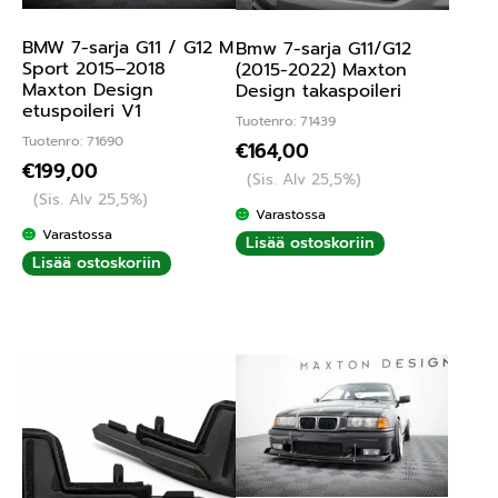
BMW 7-sarja G11 / G12 M
Bmw 7-sarja G11/G12
Sport 2015–2018
(2015-2022) Maxton
Maxton Design
Design takaspoileri
etuspoileri V1
Tuotenro: 71439
Tuotenro: 71690
€
164,00
€
199,00
(Sis. Alv 25,5%)
(Sis. Alv 25,5%)
Varastossa
Varastossa
Lisää ostoskoriin
Lisää ostoskoriin