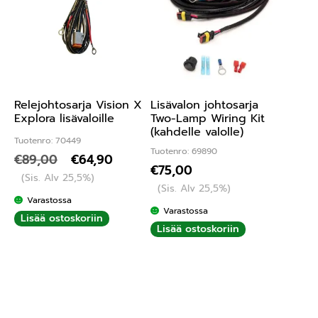
Relejohtosarja Vision X
Lisävalon johtosarja
Explora lisävaloille
Two-Lamp Wiring Kit
(kahdelle valolle)
Tuotenro: 70449
Tuotenro: 69890
€
89,00
€
64,90
€
75,00
(Sis. Alv 25,5%)
(Sis. Alv 25,5%)
Varastossa
Varastossa
Lisää ostoskoriin
Lisää ostoskoriin