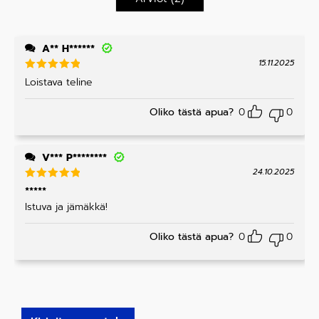
1
/
5
A** H******
15.11.2025
Arvostelu
Loistava teline
tuotteesta
:
5
/ 5
Oliko tästä apua?
0
0
V*** P********
24.10.2025
Arvostelu
*****
tuotteesta
Istuva ja jämäkkä!
:
5
/ 5
Oliko tästä apua?
0
0