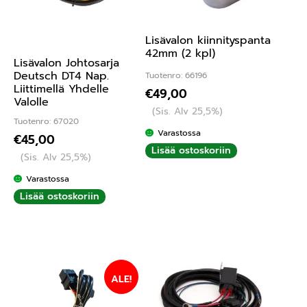
Lisävalon kiinnityspanta
42mm (2 kpl)
Lisävalon Johtosarja
Deutsch DT4 Nap.
Tuotenro: 66196
Liittimellä Yhdelle
€
49,00
Valolle
(Sis. Alv 25,5%)
Tuotenro: 67020
Varastossa
€
45,00
Lisää ostoskoriin
(Sis. Alv 25,5%)
Varastossa
Lisää ostoskoriin
ALE!