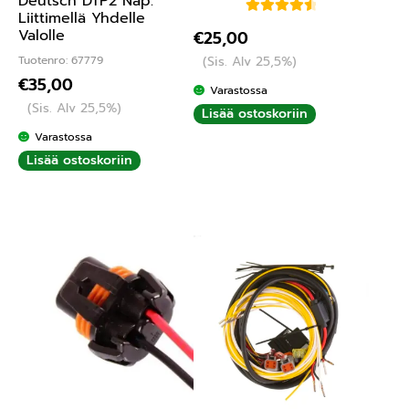
Deutsch DTP2 Nap.
Liittimellä Yhdelle
Arvostelu
Valolle
€
25,00
tuotteesta:
(Sis. Alv 25,5%)
Tuotenro: 67779
4.67
/ 5
€
35,00
Varastossa
(Sis. Alv 25,5%)
Lisää ostoskoriin
Varastossa
Lisää ostoskoriin