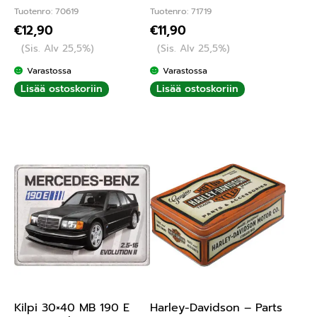
Tuotenro: 70619
Tuotenro: 71719
€
12,90
€
11,90
(Sis. Alv 25,5%)
(Sis. Alv 25,5%)
Varastossa
Varastossa
Lisää ostoskoriin
Lisää ostoskoriin
Kilpi 30×40 MB 190 E
Harley-Davidson – Parts