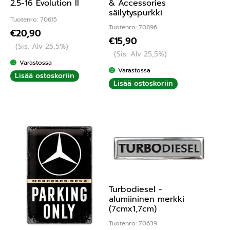
2.5-16 Evolution II
& Accessories
säilytyspurkki
Tuotenro: 70615
Tuotenro: 70896
€
20,90
€
15,90
(Sis. Alv 25,5%)
(Sis. Alv 25,5%)
Varastossa
Varastossa
Lisää ostoskoriin
Lisää ostoskoriin
Turbodiesel -
alumiininen merkki
(7cmx1,7cm)
Tuotenro: 70639