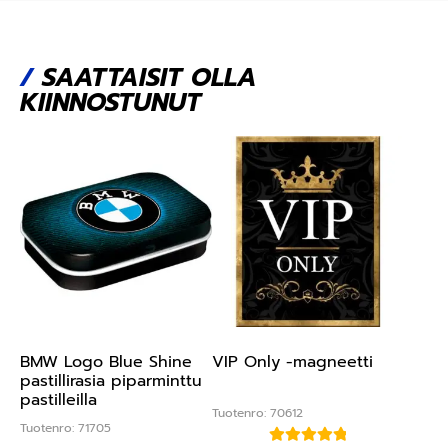
/
SAATTAISIT OLLA
KIINNOSTUNUT
BMW Logo Blue Shine
VIP Only -magneetti
pastillirasia piparminttu
pastilleilla
Tuotenro: 70612
Tuotenro: 71705