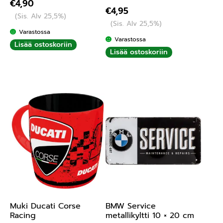
€
4,90
Arvostelu
€
4,95
(Sis. Alv 25,5%)
tuotteesta:
(Sis. Alv 25,5%)
5.00
/ 5
Varastossa
Varastossa
Lisää ostoskoriin
Lisää ostoskoriin
Muki Ducati Corse
BMW Service
Racing
metallikyltti 10 × 20 cm