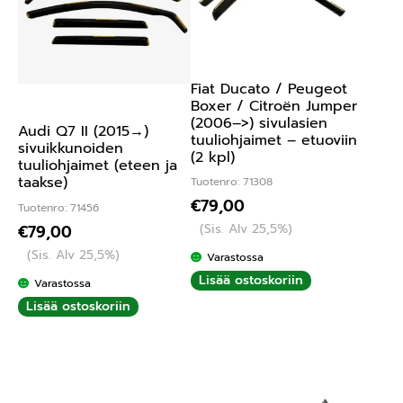
Fiat Ducato / Peugeot
Boxer / Citroën Jumper
(2006–>) sivulasien
Audi Q7 II (2015→)
tuuliohjaimet – etuoviin
sivuikkunoiden
(2 kpl)
tuuliohjaimet (eteen ja
taakse)
Tuotenro: 71308
€
79,00
Tuotenro: 71456
(Sis. Alv 25,5%)
€
79,00
(Sis. Alv 25,5%)
Varastossa
Lisää ostoskoriin
Varastossa
Lisää ostoskoriin