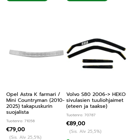
Opel Astra K farmari /
Volvo S80 2006-> HEKO
Mini Countryman (2010-
sivulasien tuuliohjaimet
2025) takapuskurin
(eteen ja taakse)
suojalista
Tuotenro: 70787
Tuotenro: 71058
€
89,00
€
79,00
(Sis. Alv 25,5%)
(Sis. Alv 25,5%)