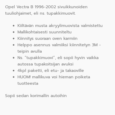
Opel Vectra B 1996-2002 sivuikkunoiden
tuuliohjaimet, eli ns. tupakkimuovit.
Kiiltävän musta akryylimuovista valmistettu
Mallikohtaisesti suunniteltu
Kiinnitys suoraan oven karmiin
Helppo asennus valmiiksi kiinnitetyn 3M -
teipin avulla
Ns. ”tupakkimuovi”, eli sopii hyvin vaikka
autossa tupakoitsijan avuksi
4kpl paketti, eli etu- ja takaoville
HUOM! mallikuva voi hieman poiketa
tuotteesta
Sopii sedan korimallin autoihin