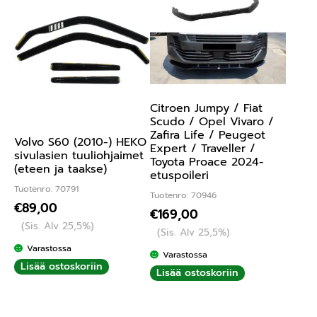
Citroen Jumpy / Fiat
Scudo / Opel Vivaro /
Zafira Life / Peugeot
Volvo S60 (2010-) HEKO
Expert / Traveller /
sivulasien tuuliohjaimet
Toyota Proace 2024-
(eteen ja taakse)
etuspoileri
Tuotenro: 70791
Tuotenro: 70946
€
89,00
€
169,00
(Sis. Alv 25,5%)
(Sis. Alv 25,5%)
Varastossa
Varastossa
Lisää ostoskoriin
Lisää ostoskoriin