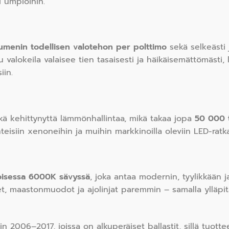
 umpioihin.
menin todellisen valotehon per polttimo
sekä selkeästi
valokeila valaisee tien tasaisesti ja häikäisemättömästi, li
iin.
ä kehittynyttä lämmönhallintaa, mikä takaa jopa
50 000 
isiin xenoneihin ja muihin markkinoilla oleviin LED-ratka
koisessa 6000K sävyssä
, joka antaa modernin, tyylikkään j
, maastonmuodot ja ajolinjat paremmin – samalla ylläpitä
n 2006–2017, joissa on alkuperäiset ballastit, sillä tuotte