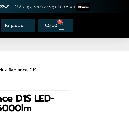
07
Osta nyt, maksa myöhemmin
0
€
0,00
rlux Radiance D1S
ce D1S LED-
 5000lm