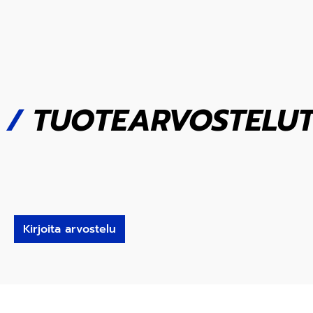
/
TUOTEARVOSTELU
Kirjoita arvostelu