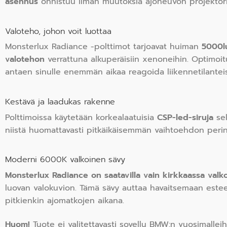
asennus
onnistuu ilman muutoksia ajoneuvon projektori
Valoteho, johon voit luottaa
Monsterlux Radiance -polttimot tarjoavat huiman
5000lu
valotehon
verrattuna alkuperäisiin xenoneihin. Optimoitu 
antaen sinulle enemmän aikaa reagoida liikennetilanteis
Kestävä ja laadukas rakenne
Polttimoissa käytetään korkealaatuisia
CSP-led-siruja
sek
niistä huomattavasti pitkäikäisemmän vaihtoehdon perinte
Moderni 6000K valkoinen sävy
Monsterlux Radiance on saatavilla vain kirkkaassa val
luovan valokuvion. Tämä sävy auttaa havaitsemaan esteet
pitkienkin ajomatkojen aikana.
Huom!
Tuote ei valitettavasti sovellu BMW:n vuosimalleihi