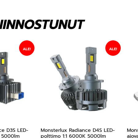
KIINNOSTUNUT
ALE!
ALE!
ce D3S LED-
Monsterlux Radiance D4S LED-
Mons
K 5000lm
polttimo 1:1 6000K 5000lm
ajov