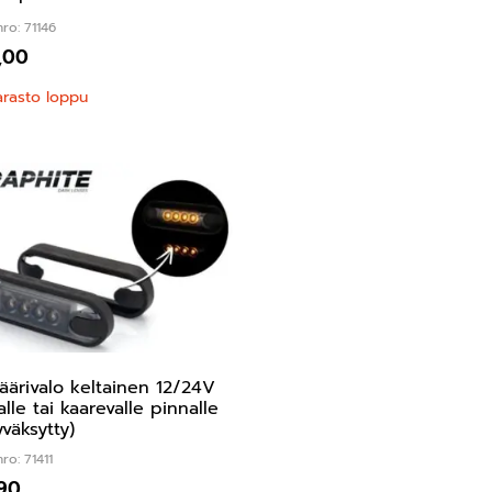
ro: 71146
,00
arasto loppu
äärivalo keltainen 12/24V
alle tai kaarevalle pinnalle
yväksytty)
ro: 71411
,90