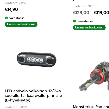
Tuotenro: 71491
Tuotenro: 71139
€
14,90
€
129,00
€
119,0
Varastossa
Varastossa
Lisää ostoskoriin
Lisää ostoskoriin
LED äärivalo valkoinen 12/24V
suoralle tai kaarevalle pinnalle
(E-hyväksytty)
Monsterlux Radian
Tuotenro: 71492