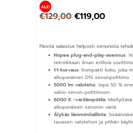
ALE!
€
129,00
€
119,00
Päivitä valaistus helposti xenonista teh
Nopea plug-and-play-asennus
: V
tekniikkaan ilman erillisiä sovittimi
1:1-korvaus
: Kompakti koko, joka 
alkuperäinen D1S xenonpolttimo.
5000 lm valoteho
: Jopa 50 % ene
vakio-xenon-polttimoon.
6000 K -värilämpötila
: Miellyttäv
alkuperäisen xenonin väriä.
Älykäs lämmönhallinta
: Sisäänrak
tasaisen valotehon ja pitkän käytt