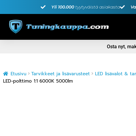
Yli 100.000
tyytyväistä asiakasta
Va
Osta nyt, m
Etusivu
Tarvikkeet ja lisävarusteet
LED lisävalot & ta
LED-polttimo 1:1 6000K 5000lm