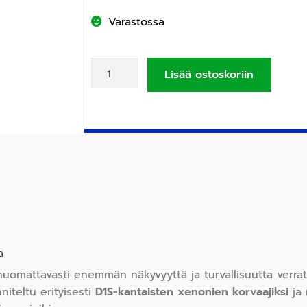
Varastossa
Lisää ostoskoriin
a
uomattavasti enemmän näkyvyyttä ja turvallisuutta verrat
iteltu erityisesti
D1S-kantaisten xenonien korvaajiksi
ja 