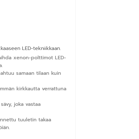
okkaaseen LED-tekniikkaan.
aihda xenon-polttimot LED-
a.
mahtuu samaan tilaan kuin
mmän kirkkautta verrattuna
ä sävy, joka vastaa
ennettu tuuletin takaa
öiän.