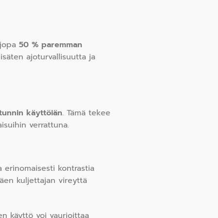
 jopa
50 % paremman
säten ajoturvallisuutta ja
tunnin käyttöiän
. Tämä tekee
isuihin verrattuna.
a erinomaisesti kontrastia
en kuljettajan vireyttä
en käyttö voi vaurioittaa