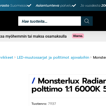
rasto
Suomessa
Asiantunteva
palvelu
Jo vuodesta
20
aksa myöhemmin tai maksa osamaksulla
rvikkeet
LED-muutossarjat ja polttimot ajovaloihin
Monste
/
Monsterlux Radian
polttimo 1:1 6000K
Tuotenro:
71137