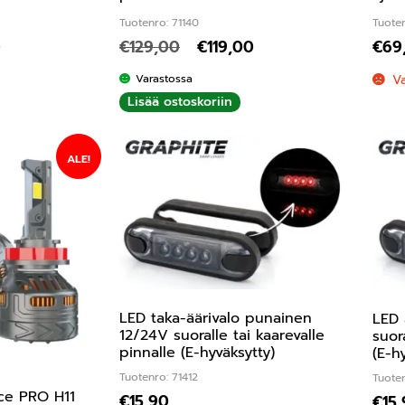
Tuotenro: 71140
Tuoten
0
€
129,00
€
119,00
€
69
Varastossa
V
Lisää ostoskoriin
ALE!
LED taka-äärivalo punainen
LED 
12/24V suoralle tai kaarevalle
suor
pinnalle (E-hyväksytty)
(E-h
Tuotenro: 71412
Tuoten
ce PRO H11
€
15,90
€
15