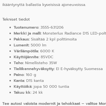
ikääntynyttä ballastia kyseisissä ajoneuvoissa.
Tekniset tiedot
Tuotenumero:
3555-631206
Merkki ja malli:
Monsterlux Radiance D1S LED-polt
Pakkaus:
Sisältää 2 kpl polttimoita
Lumenit:
5000 lm
Värilämpötila:
6000 K
Käyttöjännite:
85VDC
Teho:
Nimellisteho 35W
Tieliikennehyväksytty:
EI E-hyväksytty Suomessa
Paino:
160 g
Kanta:
D1S kanta
Käyttöikä:
jopa 50 000 tuntia
Takuu kk:
24 kk
Tee autosi valoista modernit ja tehokkaat – valitse M