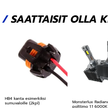
/
SAATTAISIT OLLA 
HB4 kanta esimerkiksi
Monsterlux Radian
sumuvaloille (2kpl)
polttimo 1:1 6000