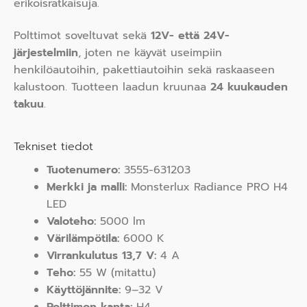
erikoisratkaisuja.
Polttimot soveltuvat sekä
12V- että 24V-
järjestelmiin
, joten ne käyvät useimpiin
henkilöautoihin, pakettiautoihin sekä raskaaseen
kalustoon. Tuotteen laadun kruunaa
24 kuukauden
takuu
.
Tekniset tiedot
Tuotenumero:
3555-631203
Merkki ja malli:
Monsterlux Radiance PRO H4
LED
Valoteho:
5000 lm
Värilämpötila:
6000 K
Virrankulutus 13,7 V:
4 A
Teho:
55 W (mitattu)
Käyttöjännite:
9–32 V
Polttimon kanta:
H4