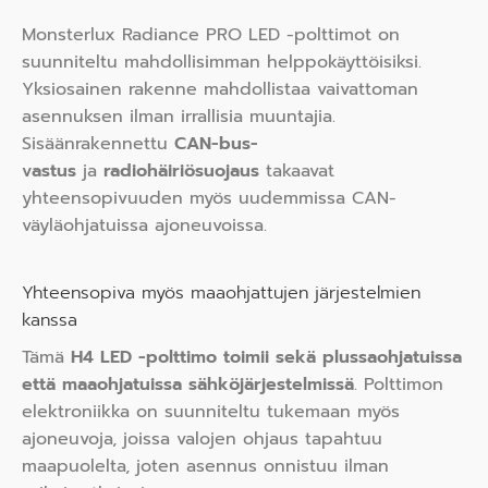
Monsterlux Radiance PRO LED -polttimot on
suunniteltu mahdollisimman helppokäyttöisiksi.
Yksiosainen rakenne mahdollistaa vaivattoman
asennuksen ilman irrallisia muuntajia.
Sisäänrakennettu
CAN-bus-
vastus
ja
radiohäiriösuojaus
takaavat
yhteensopivuuden myös uudemmissa CAN-
väyläohjatuissa ajoneuvoissa.
Yhteensopiva myös maaohjattujen järjestelmien
kanssa
Tämä
H4 LED -polttimo toimii sekä plussaohjatuissa
että maaohjatuissa sähköjärjestelmissä
. Polttimon
elektroniikka on suunniteltu tukemaan myös
ajoneuvoja, joissa valojen ohjaus tapahtuu
maapuolelta, joten asennus onnistuu ilman