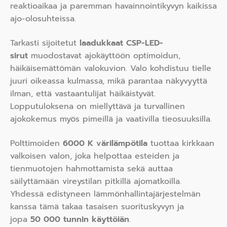
reaktioaikaa ja paremman havainnointikyvyn kaikissa
ajo-olosuhteissa.
Tarkasti sijoitetut
laadukkaat CSP-LED-
sirut
muodostavat ajokäyttöön optimoidun,
häikäisemättömän valokuvion. Valo kohdistuu tielle
juuri oikeassa kulmassa, mikä parantaa näkyvyyttä
ilman, että vastaantulijat häikäistyvät.
Lopputuloksena on miellyttävä ja turvallinen
ajokokemus myös pimeillä ja vaativilla tieosuuksilla.
Polttimoiden
6000 K värilämpötila
tuottaa kirkkaan
valkoisen valon, joka helpottaa esteiden ja
tienmuotojen hahmottamista sekä auttaa
säilyttämään vireystilan pitkillä ajomatkoilla.
Yhdessä edistyneen lämmönhallintajärjestelmän
kanssa tämä takaa tasaisen suorituskyvyn ja
jopa
50 000 tunnin käyttöiän
.