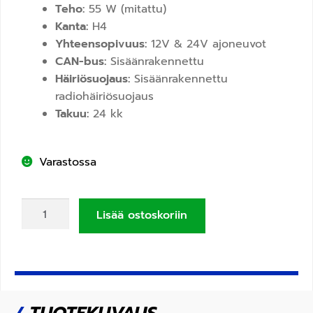
Teho:
55 W (mitattu)
Kanta:
H4
Yhteensopivuus:
12V & 24V ajoneuvot
CAN-bus:
Sisäänrakennettu
Häiriösuojaus:
Sisäänrakennettu
radiohäiriösuojaus
Takuu:
24 kk
Varastossa
Lisää ostoskoriin