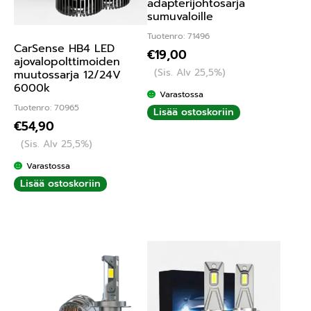
adapterijohtosarja
sumuvaloille
Tuotenro: 71496
CarSense HB4 LED
€
19,00
ajovalopolttimoiden
(Sis. Alv 25,5%)
muutossarja 12/24V
6000k
Varastossa
Tuotenro: 70965
Lisää ostoskoriin
€
54,90
(Sis. Alv 25,5%)
Varastossa
Lisää ostoskoriin