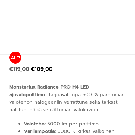
ALE!
€
119,00
€
109,00
Monsterlux Radiance PRO H4 LED-
ajovalopolttimot
tarjoavat jopa 500 % paremman
valotehon halogeeniin verrattuna sekä tarkasti
hallitun, häikäisemättömän valokuvion.
Valoteho:
5000 lm per polttimo
Värilämpötila:
6000 K kirkas valkoinen