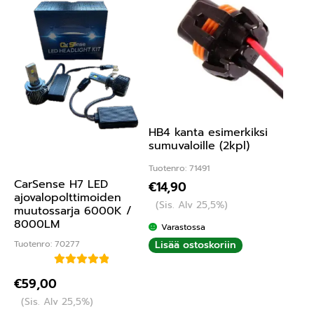
HB4 kanta esimerkiksi
sumuvaloille (2kpl)
Tuotenro: 71491
CarSense H7 LED
€
14,90
ajovalopolttimoiden
(Sis. Alv 25,5%)
muutossarja 6000K /
8000LM
Varastossa
Tuotenro: 70277
Lisää ostoskoriin
Arvostelu
€
59,00
tuotteesta:
(Sis. Alv 25,5%)
5.00
/ 5