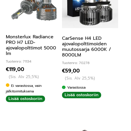
Monsterlux Radiance
CarSense H4 LED
PRO H7 LED-
ajovalopolttimoiden
ajovalopolttimot 5000
muutossarja 6000K /
lm
8000LM
Tuotenro: 71134
Tuotenro: 70278
€
119,00
€
59,00
(Sis. Alv 25,5%)
(Sis. Alv 25,5%)
Ei varastossa, vain
Varastossa
jälkitoimituksena
Lisää ostoskoriin
Lisää ostoskoriin