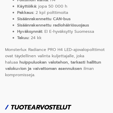
Käyttöikä:
jopa 50 000 h
Pakkaus:
2 kpl polttimoita
Sisäänrakennettu CAN-bus
Sisäänrakennettu radiohäiriösuojaus
Hyväksynnät:
EI E-hyväksytty Suomessa
Takuu:
24 kk
Monsterlux Radiance PRO H4 LED-ajovalopolttimot
ovat täydellinen valinta kuljettajalle, joka
haluaa
huippuluokan valotehon, tarkasti hallitun
valokuvion ja vaivattoman asennuksen
ilman
kompromisseja.
/
TUOTEARVOSTELUT