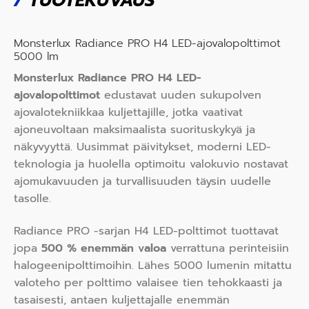
/
TUOTEKUVAUS
Monsterlux Radiance PRO H4 LED-ajovalopolttimot
5000 lm
Monsterlux Radiance PRO H4 LED-
ajovalopolttimot
edustavat uuden sukupolven
ajovalo­tekniikkaa kuljettajille, jotka vaativat
ajoneuvoltaan maksimaalista suorituskykyä ja
näkyvyyttä. Uusimmat päivitykset, moderni LED-
teknologia ja huolella optimoitu valokuvio nostavat
ajomukavuuden ja turvallisuuden täysin uudelle
tasolle.
Radiance PRO -sarjan H4 LED-polttimot tuottavat
jopa
500 % enemmän valoa
verrattuna perinteisiin
halogeenipolttimoihin. Lähes 5000 lumenin mitattu
valoteho per polttimo valaisee tien tehokkaasti ja
tasaisesti, antaen kuljettajalle enemmän