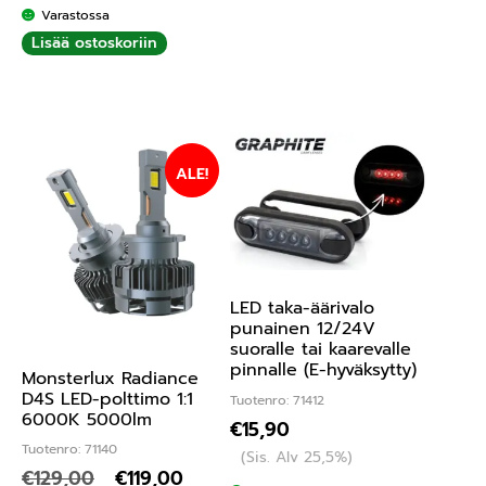
Varastossa
Lisää ostoskoriin
ALE!
LED taka-äärivalo
punainen 12/24V
suoralle tai kaarevalle
pinnalle (E-hyväksytty)
Monsterlux Radiance
D4S LED-polttimo 1:1
Tuotenro: 71412
6000K 5000lm
€
15,90
Tuotenro: 71140
(Sis. Alv 25,5%)
€
129,00
€
119,00