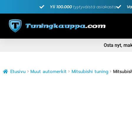
Yli 100.000
tyytyväistä asiakasta
Va
Osta nyt, m
Etusivu
Muut automerkit
Mitsubishi tuning
Mitsubis