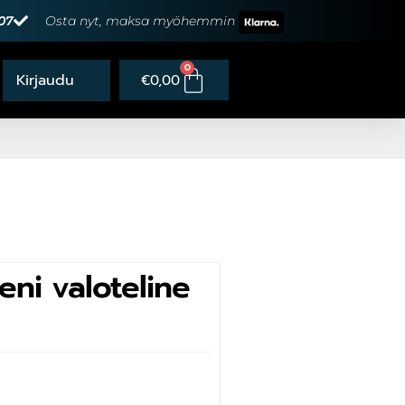
07
Osta nyt, maksa myöhemmin
0
€
0,00
eni valoteline