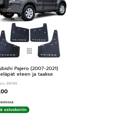
ubishi Pajero (2007-2021)
keläpät eteen ja taakse
nro: 69789
,00
rastossa
ää ostoskoriin