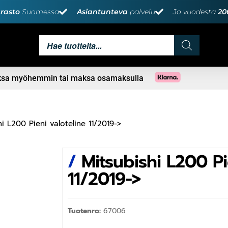
rasto
Suomessa
Asiantunteva
palvelu
Jo vuodesta
20
aksa myöhemmin tai maksa osamaksulla
hi L200 Pieni valoteline 11/2019->
/
Mitsubishi L200 Pi
11/2019->
Tuotenro:
67006