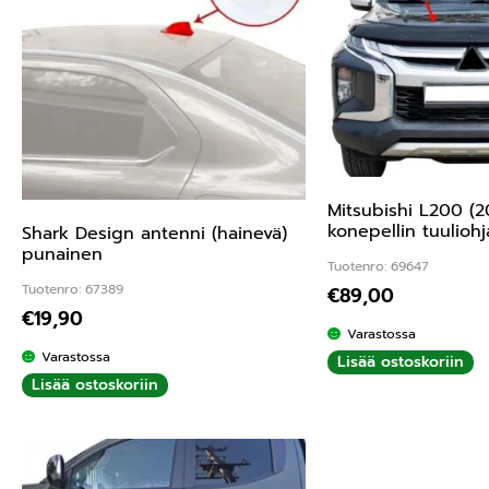
Mitsubishi L200 (2
konepellin tuuliohj
Shark Design antenni (hainevä)
punainen
Tuotenro: 69647
Tuotenro: 67389
€
89,00
€
19,90
Varastossa
Varastossa
Lisää ostoskoriin
Lisää ostoskoriin