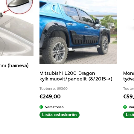
ni (hainevä)
Mitsubishi L200 Dragon
Mons
kylkimuovit/paneelit (8/2015->)
työv
Tuotenro: 69360
Tuote
€
249,00
€
59
Varastossa
Va
Lisää ostoskoriin
Lis