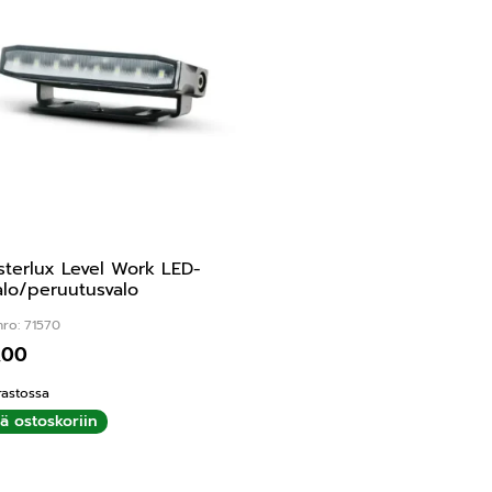
terlux Level Work LED-
alo/peruutusvalo
nro: 71570
,00
rastossa
ää ostoskoriin