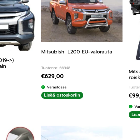
Mitsubishi L200 EU-valorauta
019->)
ain
Tuotenro: 66948
Mits
€
629,00
rois
Varastossa
Tuote
€
99
Lisää ostoskoriin
Va
Lis