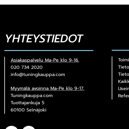
YHTEYSTIEDOT
Toim
Asiakaspalvelu Ma-Pe klo 9-16.
Tiet
020 734 2020
Tiet
info@tuningkauppa.com
Kaik
Myymälä avoinna Ma-Pe klo 9-17.
Usei
Tuningkauppa.com
Refe
Tuottajankuja 5
60100 Seinäjoki