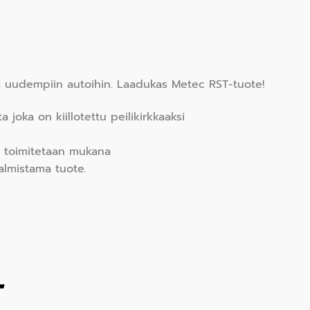
ja uudempiin autoihin. Laadukas Metec RST-tuote!
oka on kiillotettu peilikirkkaaksi
et toimitetaan mukana
almistama tuote
.
T