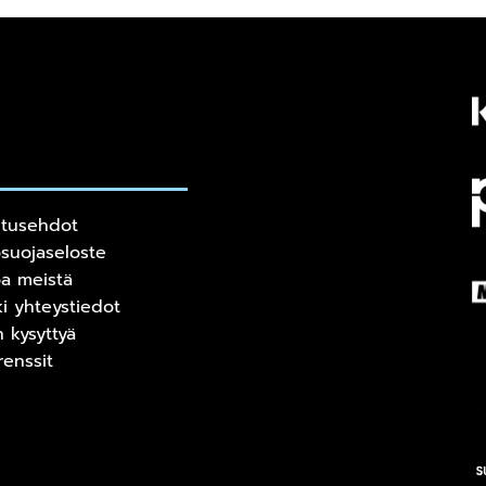
itusehdot
osuojaseloste
oa meistä
ki yhteystiedot
n kysyttyä
renssit