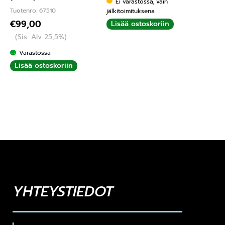
Ei varastossa, vain
Tuotenro: 67510
jälkitoimituksena
€
99,00
Lisää ostoskoriin
(Sis. Alv 25,5%)
Varastossa
Lisää ostoskoriin
YHTEYSTIEDOT