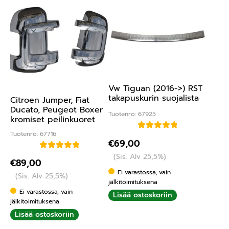
Vw Tiguan (2016->) RST
takapuskurin suojalista
Citroen Jumper, Fiat
Ducato, Peugeot Boxer
Tuotenro: 67925
kromiset peilinkuoret
Tuotenro: 67716
Arvostelu
€
69,00
tuotteesta:
(Sis. Alv 25,5%)
Arvostelu
5.00
/ 5
€
89,00
tuotteesta:
Ei varastossa, vain
(Sis. Alv 25,5%)
5.00
/ 5
jälkitoimituksena
Ei varastossa, vain
Lisää ostoskoriin
jälkitoimituksena
Lisää ostoskoriin