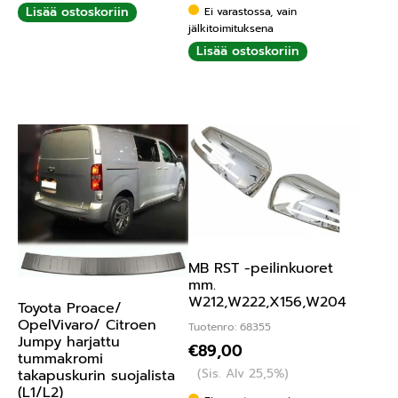
Lisää ostoskoriin
Ei varastossa, vain
jälkitoimituksena
Lisää ostoskoriin
MB RST -peilinkuoret
mm.
W212,W222,X156,W204
Toyota Proace/
OpelVivaro/ Citroen
Tuotenro: 68355
Jumpy harjattu
€
89,00
tummakromi
(Sis. Alv 25,5%)
takapuskurin suojalista
(L1/L2)