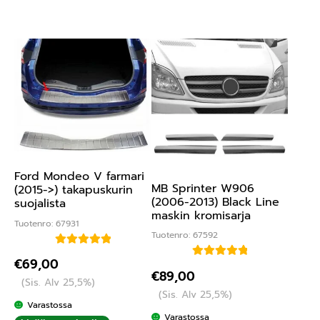
Ford Mondeo V farmari
MB Sprinter W906
(2015->) takapuskurin
(2006-2013) Black Line
suojalista
maskin kromisarja
Tuotenro: 67931
Tuotenro: 67592
Arvostelu
€
69,00
Arvostelu
tuotteesta:
€
89,00
(Sis. Alv 25,5%)
tuotteesta:
5.00
/ 5
(Sis. Alv 25,5%)
5.00
/ 5
Varastossa
Varastossa