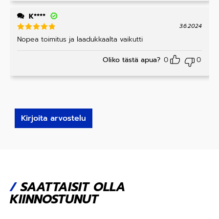
K****
3.6.2024
Arvostelu
Nopea toimitus ja laadukkaalta vaikutti
tuotteesta
:
5
/ 5
Oliko tästä apua?
0
0
Kirjoita arvostelu
/
SAATTAISIT OLLA
KIINNOSTUNUT