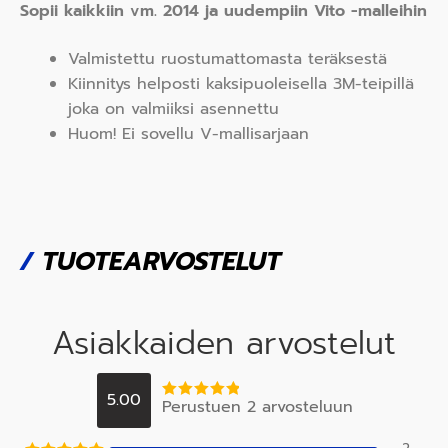
Sopii kaikkiin vm. 2014 ja uudempiin Vito -malleihin
Valmistettu ruostumattomasta teräksestä
Kiinnitys helposti kaksipuoleisella 3M-teipillä
joka on valmiiksi asennettu
Huom! Ei sovellu V-mallisarjaan
/
TUOTEARVOSTELUT
Asiakkaiden arvostelut
5.00
Perustuen 2 arvosteluun
Arvostelu
tuotteesta:
5
/ 5