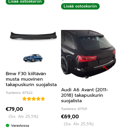
Lisää ostoskoriin
Lisää ostoskoriin
Bmw F30 kiiltävän
musta muovinen
takapuskurin suojalista
Audi A6 Avant (2011-
Tuotenro: 67522
2018) takapuskurin
suojalista
Arvostelu
€
79,00
Tuotenro: 67531
tuotteesta:
€
69,00
(Sis. Alv 25,5%)
5.00
/ 5
(Sis. Alv 25,5%)
Varastossa