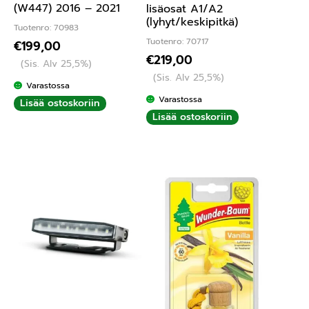
(W447) 2016 – 2021
lisäosat A1/A2
(lyhyt/keskipitkä)
Tuotenro: 70983
Tuotenro: 70717
€
199,00
€
219,00
(Sis. Alv 25,5%)
(Sis. Alv 25,5%)
Varastossa
Varastossa
Lisää ostoskoriin
Lisää ostoskoriin