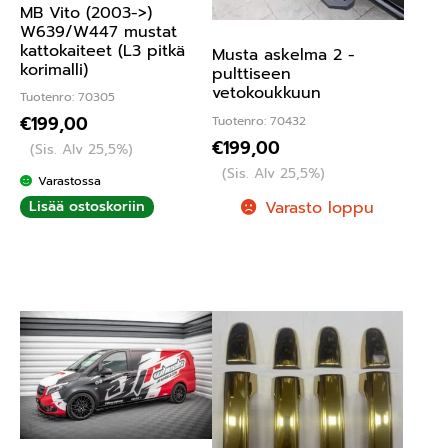
MB Vito (2003->)
W639/W447 mustat
kattokaiteet (L3 pitkä
Musta askelma 2 -
korimalli)
pulttiseen
vetokoukkuun
Tuotenro: 70305
€
199,00
Tuotenro: 70432
€
199,00
(Sis. Alv 25,5%)
(Sis. Alv 25,5%)
Varastossa
Varasto loppu
Lisää ostoskoriin