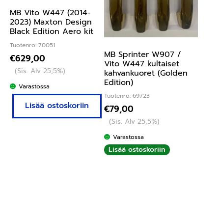
MB Vito W447 (2014-
2023) Maxton Design
Black Edition Aero kit
Tuotenro: 70051
MB Sprinter W907 /
€
629,00
Vito W447 kultaiset
(Sis. Alv 25,5%)
kahvankuoret (Golden
Edition)
Varastossa
Tuotenro: 69723
Lisää ostoskoriin
€
79,00
(Sis. Alv 25,5%)
Varastossa
Lisää ostoskoriin