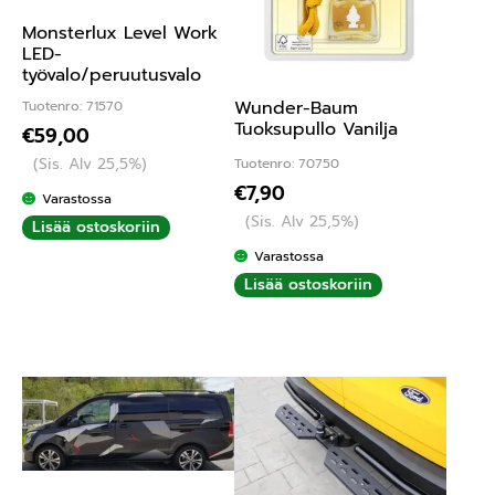
Monsterlux Level Work
LED-
työvalo/peruutusvalo
Wunder-Baum
Tuotenro: 71570
Tuoksupullo Vanilja
€
59,00
(Sis. Alv 25,5%)
Tuotenro: 70750
€
7,90
Varastossa
(Sis. Alv 25,5%)
Lisää ostoskoriin
Varastossa
Lisää ostoskoriin