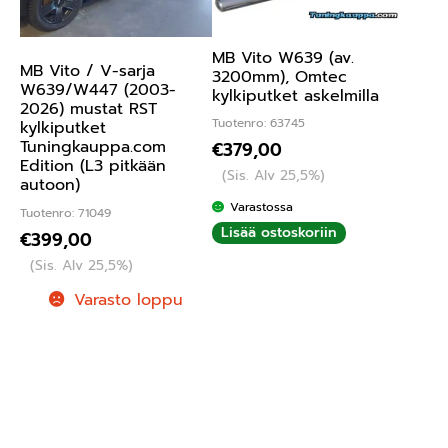
MB Vito W639 (av.
MB Vito / V-sarja
3200mm), Omtec
W639/W447 (2003-
kylkiputket askelmilla
2026) mustat RST
Tuotenro: 63745
kylkiputket
Tuningkauppa.com
€
379,00
Edition (L3 pitkään
(Sis. Alv 25,5%)
autoon)
Varastossa
Tuotenro: 71049
Lisää ostoskoriin
€
399,00
(Sis. Alv 25,5%)
Varasto loppu