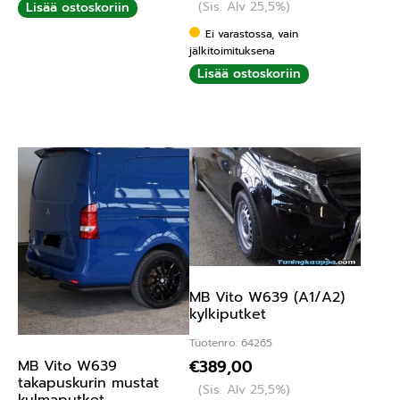
(Sis. Alv 25,5%)
Lisää ostoskoriin
Ei varastossa, vain
jälkitoimituksena
Lisää ostoskoriin
MB Vito W639 (A1/A2)
kylkiputket
Tuotenro: 64265
€
389,00
MB Vito W639
takapuskurin mustat
(Sis. Alv 25,5%)
kulmaputket