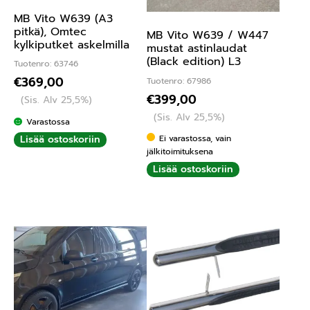
MB Vito W639 (A3
pitkä), Omtec
MB Vito W639 / W447
kylkiputket askelmilla
mustat astinlaudat
(Black edition) L3
Tuotenro: 63746
€
369,00
Tuotenro: 67986
€
399,00
(Sis. Alv 25,5%)
(Sis. Alv 25,5%)
Varastossa
Ei varastossa, vain
Lisää ostoskoriin
jälkitoimituksena
Lisää ostoskoriin