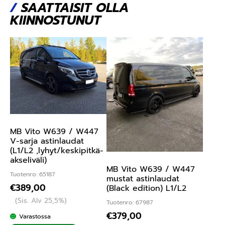
/
SAATTAISIT OLLA
KIINNOSTUNUT
MB Vito W639 / W447
V-sarja astinlaudat
(L1/L2 ,lyhyt/keskipitkä-
akseliväli)
MB Vito W639 / W447
Tuotenro: 65187
mustat astinlaudat
€
389,00
(Black edition) L1/L2
(Sis. Alv 25,5%)
Tuotenro: 67987
€
379,00
Varastossa