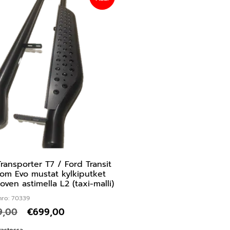
ransporter T7 / Ford Transit
om Evo mustat kylkiputket
uoven astimella L2 (taxi-malli)
nro: 70339
9,00
€
699,00
rastossa