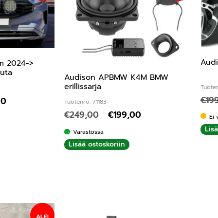
Audi
om 2024->
auta
Audison APBMW K4M BMW
erillissarja
Tuote
€
19
00
Tuotenro: 71183
€
249,00
€
199,00
Ei 
Lis
Varastossa
Lisää ostoskoriin
ALE!