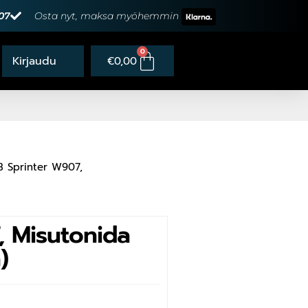
07
Osta nyt, maksa myöhemmin
0
€
0,00
 Sprinter W907,
 Misutonida
)