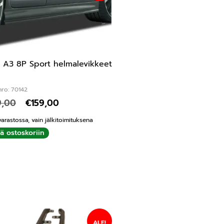
 A3 8P Sport helmalevikkeet
nro: 70142
9,00
€
159,00
varastossa, vain jälkitoimituksena
ää ostoskoriin
ALE!