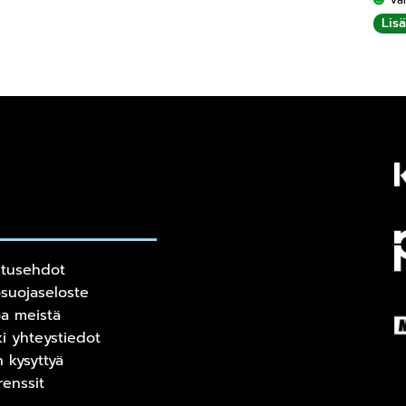
Lis
itusehdot
osuojaseloste
oa meistä
ki yhteystiedot
n kysyttyä
renssit