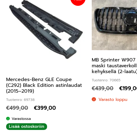
MB Sprinter W907
maski taustaverkoll
kehyksellä (2-laatu
Mercedes-Benz GLE Coupe
Tuotenro: 70665
(C292) Black Edition astinlaudat
€
439,00
€
199,
(2015–2019)
Varasto loppu
Tuotenro: 69738
€
499,00
€
399,00
Varastossa
Lisää ostoskoriin