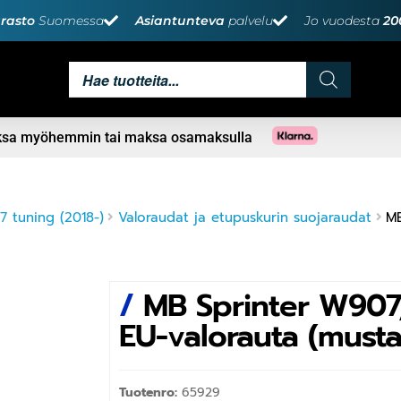
rasto
Suomessa
Asiantunteva
palvelu
Jo vuodesta
20
aksa myöhemmin tai maksa osamaksulla
 tuning (2018-)
Valoraudat ja etupuskurin suojaraudat
MB
/
MB Sprinter W907,
EU-valorauta (musta
Tuotenro:
65929