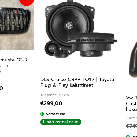
 musta GT-R
a ja
)
DLS Cruise CRPP-TO1.7 | Toyota
Plug & Play kaiuttimet
00
Tuotenro: 70975
Vw T
€
299,00
Cust
liuk
Varastossa
Tuote
Lisää ostoskoriin
€
74
Va