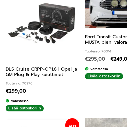
Ford Transit Cust
MUSTA pieni valor
Tuotenro: 70014
€
295,00
€
249,
DLS Cruise CRPP-OP1.6 | Opel ja
Varastossa
GM Plug & Play kaiuttimet
Lisää ostoskoriin
Tuotenro: 70976
€
299,00
Varastossa
Lisää ostoskoriin
ALE!