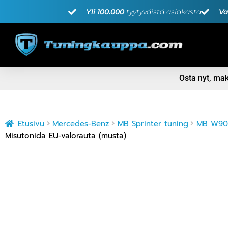
Yli 100.000
tyytyväistä asiakasta
Va
Osta nyt, m
Etusivu
Mercedes-Benz
MB Sprinter tuning
MB W907
Misutonida EU-valorauta (musta)