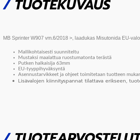
/
TUOTEKUVAUS
MB Sprinter W907 vm.6/2018 >
, laadukas Misutonida EU-valo
Mallikohtaisesti suunniteltu
Mustaksi maalattua ruostumatonta terästä
Putken halkaisija 63mm
EU-tyyppihyväksyntä
Asennustarvikkeet ja ohjeet toimitetaan tuotteen muka
Lisävalojen kiinnityspannat tilattava erikseen, t
/
TUOTEARVOSTELU