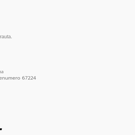
rauta.
na
uotenumero 67224
T