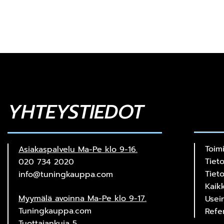
YHTEYSTIEDOT
Toim
Asiakaspalvelu Ma-Pe klo 9-16.
Tiet
020 734 2020
Tiet
info@tuningkauppa.com
Kaik
Myymälä avoinna Ma-Pe klo 9-17.
Usei
Tuningkauppa.com
Refe
Tuottajankuja 5