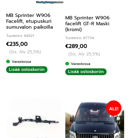
MB Sprinter W906
MB Sprinter W906
Facelift, etupuskuri
facelift GT-R Maski
sumuvalon paikoilla
(kromi)
Tuotenro: 64921
Tuotenro: 67734
€
235,00
€
289,00
(Sis. Alv 25,5%)
(Sis. Alv 25,5%)
Varastossa
Varastossa
Lisää ostoskoriin
Lisää ostoskoriin
ALE!