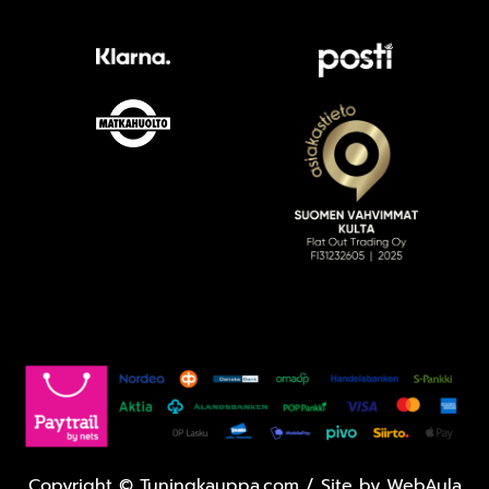
Copyright
©
Tuningkauppa.com / Site by
WebAula