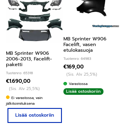
MB Sprinter W906
Facelift, vasen
etulokasuoja
MB Sprinter W906
2006-2013, Facelift-
Tuotenro: 64983
paketti
€
169,00
Tuotenro: 65318
(Sis. Alv 25,5%)
€
1.690,00
Varastossa
(Sis. Alv 25,5%)
Lisää ostoskoriin
Ei varastossa, vain
jälkitoimituksena
Lisää ostoskoriin