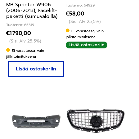
MB Sprinter W906
Tuotenro: 64929
(2006-2013), Facelift-
€
58,00
paketti (sumuvaloilla)
(Sis. Alv 25,5%)
Tuotenro: 65319
Ei varastossa, vain
€
1.790,00
jälkitoimituksena
(Sis. Alv 25,5%)
Lisää ostoskoriin
Ei varastossa, vain
jälkitoimituksena
Lisää ostoskoriin