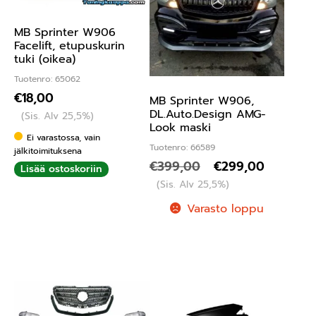
MB Sprinter W906
Facelift, etupuskurin
tuki (oikea)
Tuotenro: 65062
€
18,00
MB Sprinter W906,
DL.Auto.Design AMG-
(Sis. Alv 25,5%)
Look maski
Ei varastossa, vain
Tuotenro: 66589
jälkitoimituksena
€
399,00
€
299,00
Lisää ostoskoriin
(Sis. Alv 25,5%)
Varasto loppu