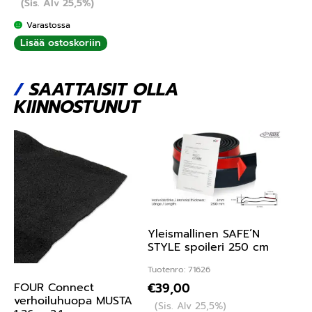
(Sis. Alv 25,5%)
Varastossa
Lisää ostoskoriin
/
SAATTAISIT OLLA
KIINNOSTUNUT
Yleismallinen SAFE’N
STYLE spoileri 250 cm
Tuotenro: 71626
€
39,00
FOUR Connect
verhoiluhuopa MUSTA
(Sis. Alv 25,5%)