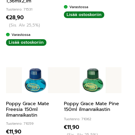
1,36mx2,1m
Varastossa
Tuotenro: 71531
Lisää ostoskoriin
€
28,90
(Sis. Alv 25,5%)
Varastossa
Lisää ostoskoriin
Poppy Grace Mate
Poppy Grace Mate Pine
Freesia 150ml
150ml ilmanraikastin
ilmanraikastin
Tuotenro: 71062
Tuotenro: 71059
€
11,90
€
11,90
(Sis. Alv 25,5%)