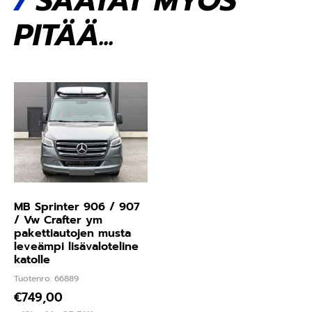
SAATAT MYÖS
PITÄÄ...
MB Sprinter 906 / 907
/ Vw Crafter ym
pakettiautojen musta
leveämpi lisävaloteline
katolle
Tuotenro: 66889
€
749,00