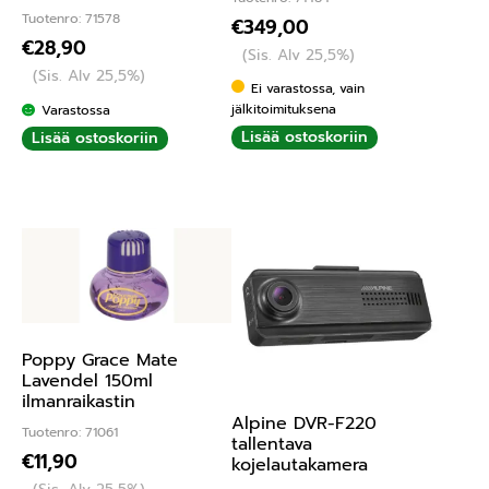
Tuotenro: 71578
€
349,00
€
28,90
(Sis. Alv 25,5%)
(Sis. Alv 25,5%)
Ei varastossa, vain
jälkitoimituksena
Varastossa
Lisää ostoskoriin
Lisää ostoskoriin
Poppy Grace Mate
Lavendel 150ml
ilmanraikastin
Alpine DVR-F220
Tuotenro: 71061
tallentava
€
11,90
kojelautakamera