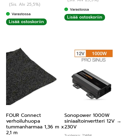
(Sis. Alv 25,5%)
Varastossa
Varastossa
Lisää ostoskoriin
Lisää ostoskoriin
Sonopower 1000W
FOUR Connect
siniaaltoinvertteri 12V →
verhoiluhuopa
230V
tummanharmaa 1,36 m x
2,1 m
Tuotenro: 71484