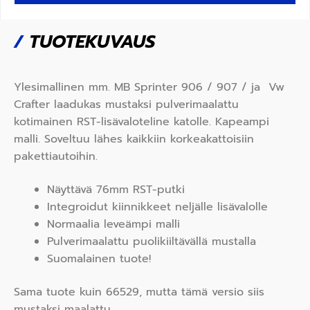
/
TUOTEKUVAUS
Ylesimallinen mm. MB Sprinter 906 / 907 / ja Vw
Crafter laadukas mustaksi pulverimaalattu
kotimainen RST-lisävaloteline katolle. Kapeampi
malli. Soveltuu lähes kaikkiin korkeakattoisiin
pakettiautoihin.
Näyttävä 76mm RST-putki
Integroidut kiinnikkeet neljälle lisävalolle
Normaalia leveämpi malli
Pulverimaalattu puolikiiltävällä mustalla
Suomalainen tuote!
Sama tuote kuin 66529, mutta tämä versio siis
mustaksi maalattu.