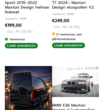
Sport 2015–2022
T7 2024– Maxton
Maxton Design helman
Design etuspoileri V2
lisäosat
Tuotenro: 71688
Tuotenro: 71691
€
249,00
€
199,00
(Sis. Alv 25,5%)
(Sis. Alv 25,5%)
Ei varastossa, vain
jälkitoimituksena
Varastossa
Lisää ostoskoriin
Lisää ostoskoriin
BMW E36 Maxton