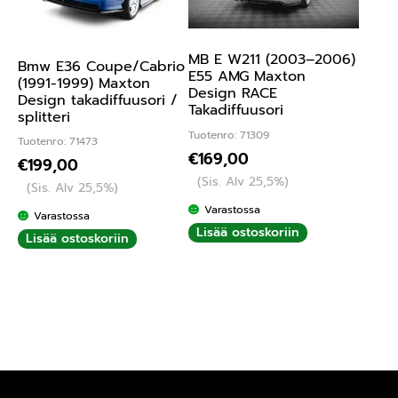
MB E W211 (2003–2006)
Bmw E36 Coupe/Cabrio
E55 AMG Maxton
(1991-1999) Maxton
Design RACE
Design takadiffuusori /
Takadiffuusori
splitteri
Tuotenro: 71309
Tuotenro: 71473
€
169,00
€
199,00
(Sis. Alv 25,5%)
(Sis. Alv 25,5%)
Varastossa
Varastossa
Lisää ostoskoriin
Lisää ostoskoriin