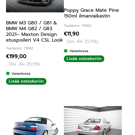
Poppy Grace Mate Pine
150ml ilmanraikastin
BMW M3 G80 / G81 &
Tuotenro: 71062
BMW M4 G82 / G83
€
11,90
2021– Maxton Design
etuspoileri V4 CSL Look
(Sis. Alv 25,5%)
Tuotenro: 71692
Varastossa
€
199,00
Lisää ostoskoriin
(Sis. Alv 25,5%)
Varastossa
Lisää ostoskoriin