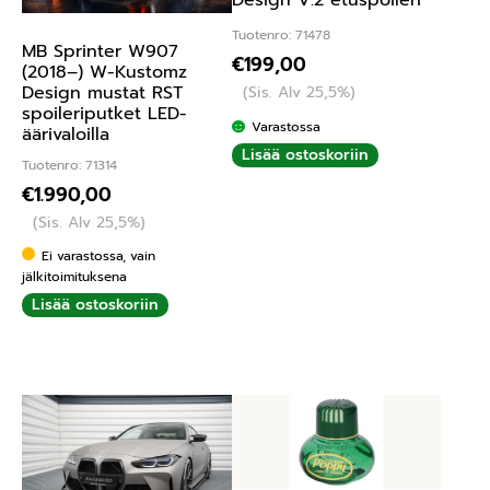
Design V.2 etuspoileri
Tuotenro: 71478
MB Sprinter W907
€
199,00
(2018–) W-Kustomz
Design mustat RST
(Sis. Alv 25,5%)
spoileriputket LED-
Varastossa
äärivaloilla
Lisää ostoskoriin
Tuotenro: 71314
€
1.990,00
(Sis. Alv 25,5%)
Ei varastossa, vain
jälkitoimituksena
Lisää ostoskoriin