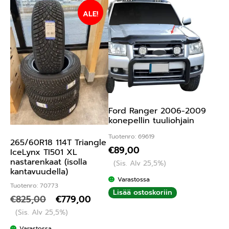
ALE!
Ford Ranger 2006-2009
konepellin tuuliohjain
Tuotenro: 69619
265/60R18 114T Triangle
€
89,00
IceLynx TI501 XL
nastarenkaat (isolla
(Sis. Alv 25,5%)
kantavuudella)
Varastossa
Tuotenro: 70773
Lisää ostoskoriin
€
825,00
€
779,00
(Sis. Alv 25,5%)
Varastossa