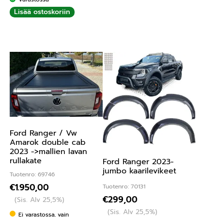
Lisää ostoskoriin
Ford Ranger / Vw
Amarok double cab
2023 ->mallien lavan
rullakate
Ford Ranger 2023-
jumbo kaarilevikeet
Tuotenro: 69746
€
1.950,00
Tuotenro: 70131
€
299,00
(Sis. Alv 25,5%)
(Sis. Alv 25,5%)
Ei varastossa, vain