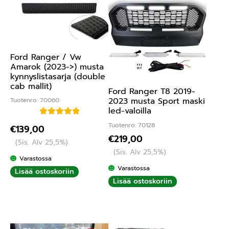
Ford Ranger / Vw
Amarok (2023->) musta
kynnyslistasarja (double
cab mallit)
Ford Ranger T8 2019-
2023 musta Sport maski
Tuotenro: 70060
led-valoilla
Arvostelu
Tuotenro: 70128
€
139,00
tuotteesta:
€
219,00
(Sis. Alv 25,5%)
5.00
/ 5
(Sis. Alv 25,5%)
Varastossa
Varastossa
Lisää ostoskoriin
Lisää ostoskoriin