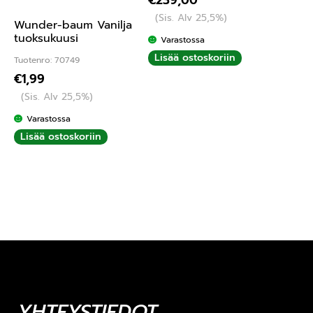
€
239,00
(Sis. Alv 25,5%)
Wunder-baum Vanilja
tuoksukuusi
Varastossa
Lisää ostoskoriin
Tuotenro: 70749
€
1,99
(Sis. Alv 25,5%)
Varastossa
Lisää ostoskoriin
YHTEYSTIEDOT