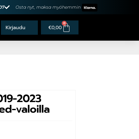
07
Osta nyt, maksa myöhemmin
0
€
0,00
019-2023
ed-valoilla