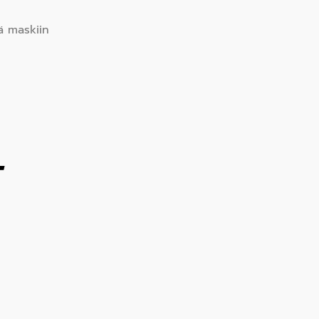
ää maskiin
T