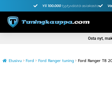
Yli 100.000
tyytyväistä asiakasta
Va
Osta nyt, m
Etusivu
Ford
Ford Ranger tuning
Ford Ranger T8 20