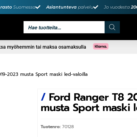
rasto
Suomessa
Asiantunteva
palvelu
Jo vuodesta
20
aksa myöhemmin tai maksa osamaksulla
19-2023 musta Sport maski led-valoilla
/
Ford Ranger T8 2
musta Sport maski l
Tuotenro:
70128