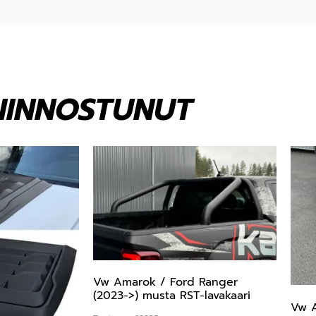
KIINNOSTUNUT
Vw Amarok / Ford Ranger
(2023->) musta RST-lavakaari
Vw A