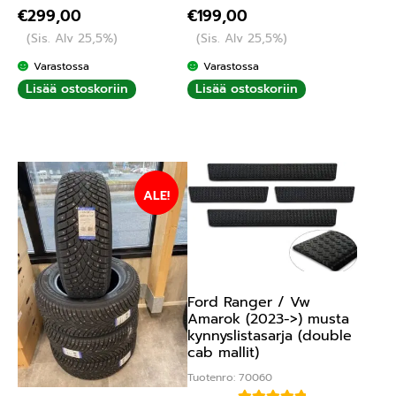
€
299,00
€
199,00
(Sis. Alv 25,5%)
(Sis. Alv 25,5%)
Varastossa
Varastossa
Lisää ostoskoriin
Lisää ostoskoriin
ALE!
Ford Ranger / Vw
Amarok (2023->) musta
kynnyslistasarja (double
cab mallit)
Tuotenro: 70060