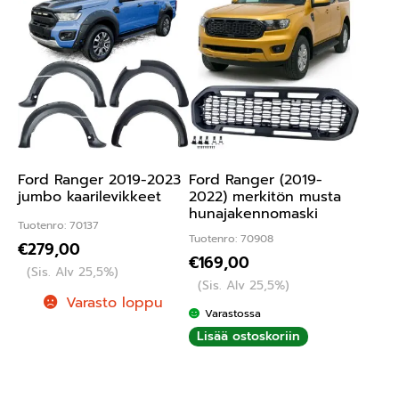
Ford Ranger 2019-2023
Ford Ranger (2019-
jumbo kaarilevikkeet
2022) merkitön musta
hunajakennomaski
Tuotenro: 70137
Tuotenro: 70908
€
279,00
€
169,00
(Sis. Alv 25,5%)
(Sis. Alv 25,5%)
Varasto loppu
Varastossa
Lisää ostoskoriin