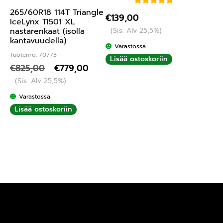
265/60R18 114T Triangle
Arvostelu
€
139,00
IceLynx TI501 XL
tuotteesta:
nastarenkaat (isolla
(Sis. Alv 25,5%)
5.00
/ 5
kantavuudella)
Varastossa
Tuotenro: 70773
Lisää ostoskoriin
€
825,00
€
779,00
(Sis. Alv 25,5%)
Varastossa
Lisää ostoskoriin