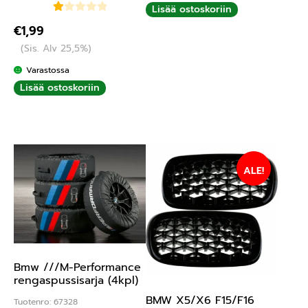
Lisää ostoskoriin
Ar
€
1,99
vo
(Sis. Alv 25,5%)
ste
lu
Varastossa
tu
Lisää ostoskoriin
ott
ee
sta
:
1.
ALE!
00
/ 5
Bmw ///M-Performance
rengaspussisarja (4kpl)
BMW X5/X6 F15/F16
Tuotenro: 67328