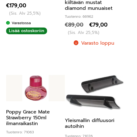
kiiltävän mustat
€
179,00
diamond munuaiset
(Sis. Alv 25,5%)
Tuotenro: 66962
Varastossa
€
89,00
€
79,00
Lisää ostoskoriin
(Sis. Alv 25,5%)
Varasto loppu
Poppy Grace Mate
Strawberry 150ml
Yleismallin diffuusori
ilmanraikastin
autoihin
Tuotenro: 71063
Tuotenro: 71076