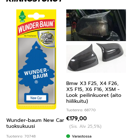
Bmw X3 F25, X4 F26,
X5 F15, X6 F16, X5M -
Look peilinkuoret (aito
hiilikuitu)
Tuotenro: 68770
€
179,00
Wunder-baum New Car
tuoksukuusi
(Sis. Alv 25,5%)
Tuotenro: 70748
Varastossa