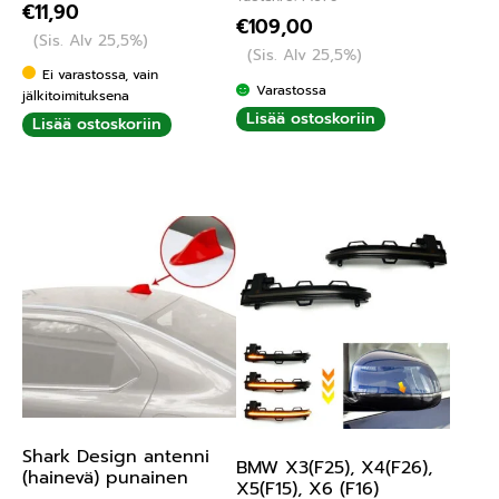
€
11,90
€
109,00
(Sis. Alv 25,5%)
(Sis. Alv 25,5%)
Ei varastossa, vain
Varastossa
jälkitoimituksena
Lisää ostoskoriin
Lisää ostoskoriin
Shark Design antenni
BMW X3(F25), X4(F26),
(hainevä) punainen
X5(F15), X6 (F16)