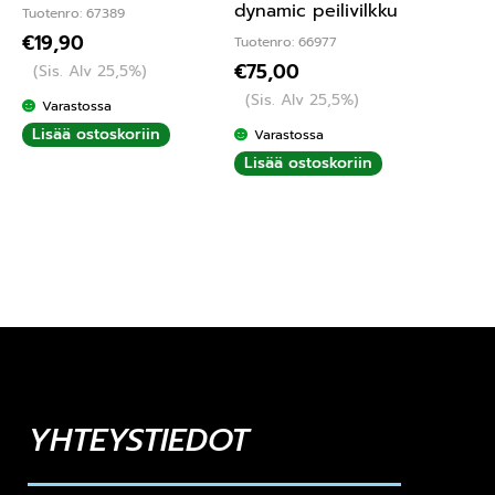
dynamic peilivilkku
Tuotenro: 67389
€
19,90
Tuotenro: 66977
€
75,00
(Sis. Alv 25,5%)
(Sis. Alv 25,5%)
Varastossa
Lisää ostoskoriin
Varastossa
Lisää ostoskoriin
YHTEYSTIEDOT