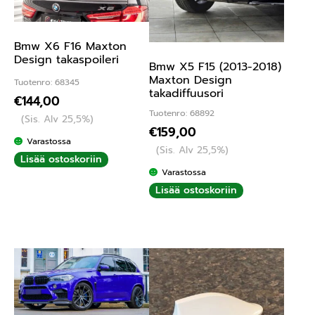
Bmw X6 F16 Maxton
Design takaspoileri
Bmw X5 F15 (2013-2018)
Maxton Design
Tuotenro: 68345
takadiffuusori
€
144,00
Tuotenro: 68892
(Sis. Alv 25,5%)
€
159,00
Varastossa
(Sis. Alv 25,5%)
Lisää ostoskoriin
Varastossa
Lisää ostoskoriin