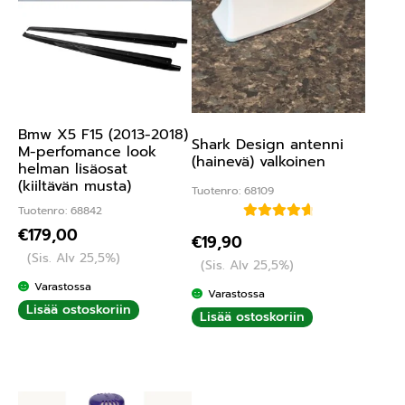
Bmw X5 F15 (2013-2018)
Shark Design antenni
M-perfomance look
(hainevä) valkoinen
helman lisäosat
(kiiltävän musta)
Tuotenro: 68109
Tuotenro: 68842
Arvostelu
€
179,00
€
19,90
tuotteesta:
(Sis. Alv 25,5%)
(Sis. Alv 25,5%)
4.75
/ 5
Varastossa
Varastossa
Lisää ostoskoriin
Lisää ostoskoriin