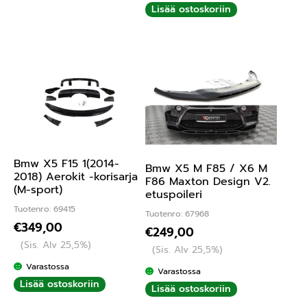
Lisää ostoskoriin
Bmw X5 F15 1(2014-
Bmw X5 M F85 / X6 M
2018) Aerokit -korisarja
F86 Maxton Design V2.
(M-sport)
etuspoileri
Tuotenro: 69415
Tuotenro: 67968
€
349,00
€
249,00
(Sis. Alv 25,5%)
(Sis. Alv 25,5%)
Varastossa
Varastossa
Lisää ostoskoriin
Lisää ostoskoriin