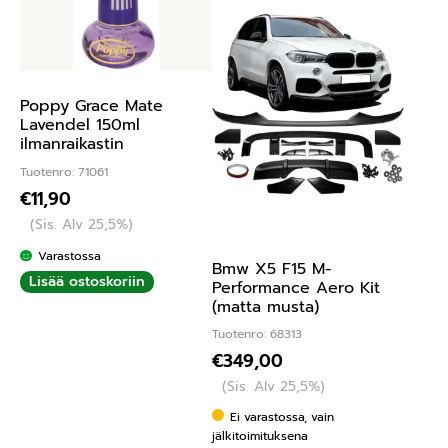
Poppy Grace Mate
Lavendel 150ml
ilmanraikastin
Tuotenro: 71061
€
11,90
(Sis. Alv 25,5%)
Varastossa
Bmw X5 F15 M-
Lisää ostoskoriin
Performance Aero Kit
(matta musta)
Tuotenro: 68313
€
349,00
(Sis. Alv 25,5%)
Ei varastossa, vain
jälkitoimituksena