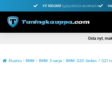
Yli 100.000
tyytyväistä asiakasta
Va
Osta nyt, m
Etusivu
BMW
BMW 3-sarja
BMW G20 Sedan / G21 tou