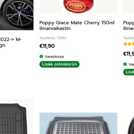
Poppy Grace Mate Cherry 150ml
Popp
ilmanraikastin
ilma
Tuotenro: 71057
Tuote
2022-> M-
ign
€
11,90
€
11,
Varastossa
Lisää ostoskoriin
Va
Lis