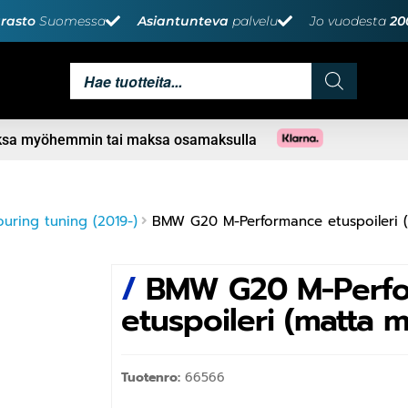
rasto
Suomessa
Asiantunteva
palvelu
Jo vuodesta
20
aksa myöhemmin tai maksa osamaksulla
ring tuning (2019-)
BMW G20 M-Performance etuspoileri 
/
BMW G20 M-Perf
etuspoileri (matta m
Tuotenro:
66566