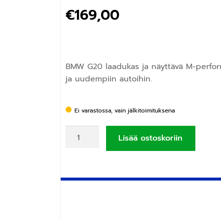
€
169,00
BMW G20 laadukas ja näyttävä M-perform
ja uudempiin autoihin.
Ei varastossa, vain jälkitoimituksena
Lisää ostoskoriin