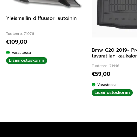
Yleismallin diffuusori autoihin
Tuotenro: 71076
€
109,00
Bmw G20 2019- Pr
Varastossa
tavaratilan kaukal
Lisää ostoskoriin
Tuotenro: 71446
€
59,00
Varastossa
Lisää ostoskoriin