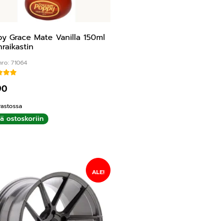
y Grace Mate Vanilla 150ml
nraikastin
nro: 71064
Arvostelu tuotteesta:
5.00
/ 5
90
rastossa
ää ostoskoriin
ALE!