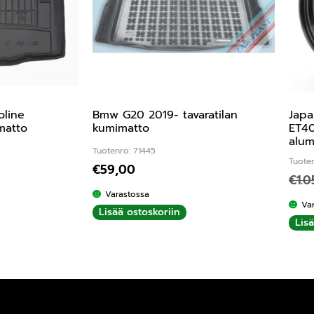
oline
Bmw G20 2019- tavaratilan
Japa
omatto
kumimatto
ET40
alum
Tuotenro: 71445
Tuote
€
59,00
€
1.
Varastossa
Va
Lisää ostoskoriin
Lis