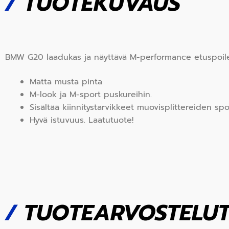
/
TUOTEKUVAUS
BMW G20 laadukas ja näyttävä M-performance etuspoiler
Matta musta pinta
M-look ja M-sport puskureihin.
Sisältää kiinnitystarvikkeet muovisplittereiden spoi
Hyvä istuvuus. Laatutuote!
/
TUOTEARVOSTELU