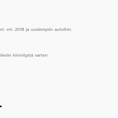
i. vm. 2018 ja uudempiin autoihin.
leriin kiinnitystä varten
T