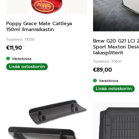
Poppy Grace Mate Cattleya
150ml ilmanraikastin
Tuotenro: 71056
Bmw G20 G21 LCI 
Sport Maxton Des
€
11,90
takasplitterit
Varastossa
Tuotenro: 70631
Lisää ostoskoriin
€
89,00
Varastossa
Lisää ostoskoriin