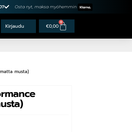
07
Osta nyt, maksa myöhemmin
0
€
0,00
(matta musta)
ormance
usta)