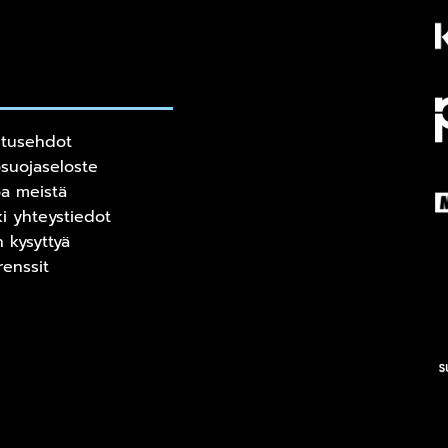
itusehdot
osuojaseloste
oa meistä
ki yhteystiedot
n kysyttyä
renssit