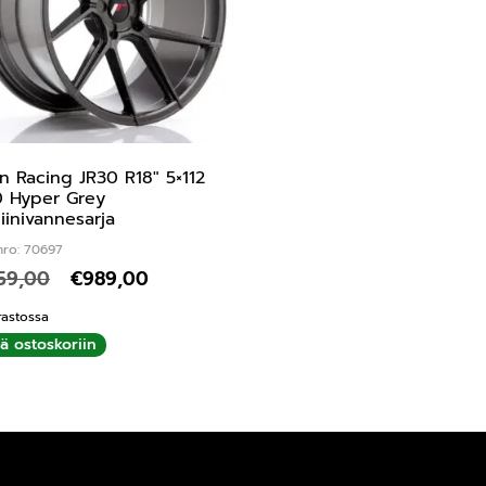
n Racing JR30 R18″ 5×112
 Hyper Grey
iinivannesarja
nro: 70697
059,00
€
989,00
rastossa
ää ostoskoriin