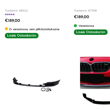
Tuotenro: 68322
Tuotenro: 67358
€
189,00
Arvostelu tuotteesta:
5.00
/ 5
€
189,00
Varastossa
Ei varastossa, vain jälkitoimituksena
Lisää Ostoskoriin
Lisää Ostoskoriin