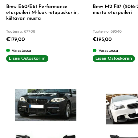
Bmw E60/E61 Performance
Bmw M2 F87 (2016-2
etuspoileri M-look -etupuskuriin,
musta etuspoileri
kiiltävän musta
Tuotenro: 67708
Tuotenro: 69540
€
179,00
€
195,00
Varastossa
Varastossa
Lisää Ostoskoriin
Lisää Ostoskoriin