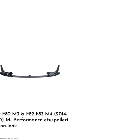
 F80 M3 & F82 F83 M4 (2014-
) M- Performance etuspoileri
on-look
nro: 67919