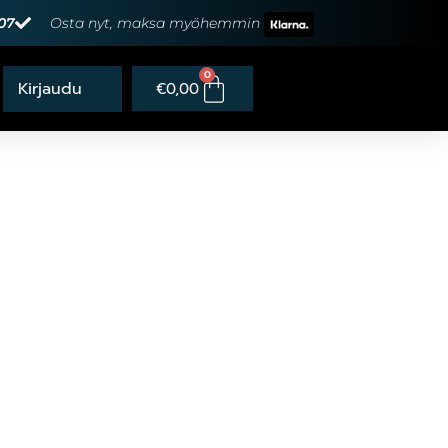
07
Osta nyt, maksa myöhemmin
0
€
0,00