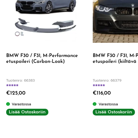
BMW F30 / F31, M-Performance
BMW F30 / F31, M-
etuspoileri (Carbon-Look)
etuspoileri (kiiltäv
Tuotenro: 66383
Tuotenro: 66379
Arvostelu tuotteesta:
5.00
/ 5
Arvostelu tuotteesta:
4
€
125,00
€
116,00
Varastossa
Varastossa
Lisää Ostoskoriin
Lisää Ostoskoriin