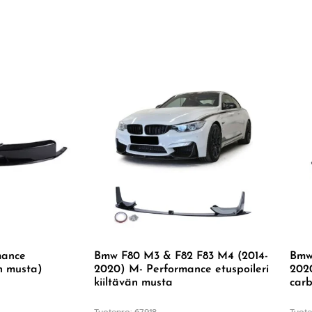
mance
Bmw F80 M3 & F82 F83 M4 (2014-
Bmw
än musta)
2020) M- Performance etuspoileri
2020
kiiltävän musta
carb
Tuotenro: 67918
Tuote