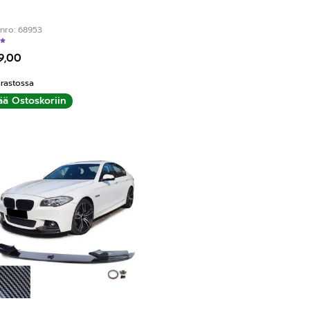
nro: 68953
Arvostelu tuotteesta:
5.00
/ 5
9,00
rastossa
ää Ostoskoriin