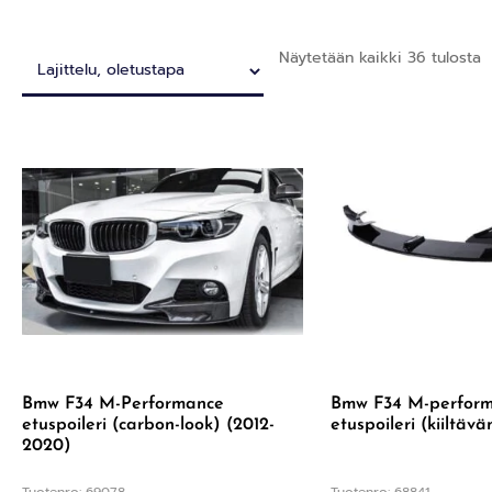
Näytetään kaikki 36 tulosta
Bmw F34 M-Performance
Bmw F34 M-perfor
etuspoileri (carbon-look) (2012-
etuspoileri (kiiltäv
2020)
Tuotenro: 69078
Tuotenro: 68841