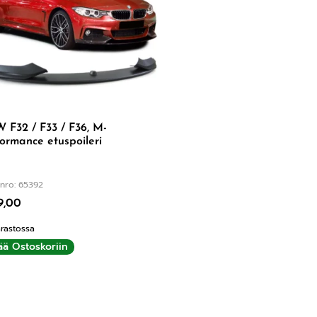
F32 / F33 / F36, M-
ormance etuspoileri
nro: 65392
9,00
rastossa
ää Ostoskoriin