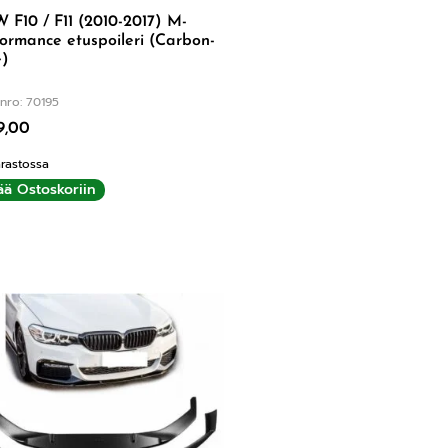
F10 / F11 (2010-2017) M-
ormance etuspoileri (Carbon-
e)
nro: 70195
9,00
rastossa
ää Ostoskoriin