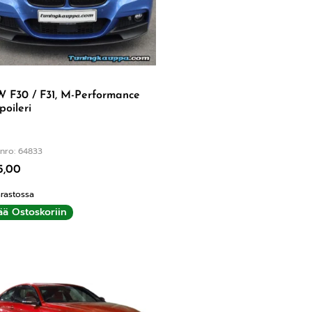
 F30 / F31, M-Performance
poileri
nro: 64833
5,00
rastossa
ää Ostoskoriin