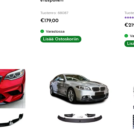
etuspoileri
Tuotenro: 68087
Tuote
€
179,00
€
21
Varastossa
Va
Lisää Ostoskoriin
Lis