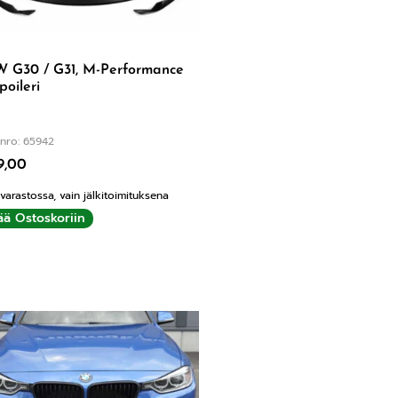
 G30 / G31, M-Performance
poileri
nro: 65942
9,00
 varastossa, vain jälkitoimituksena
ää Ostoskoriin