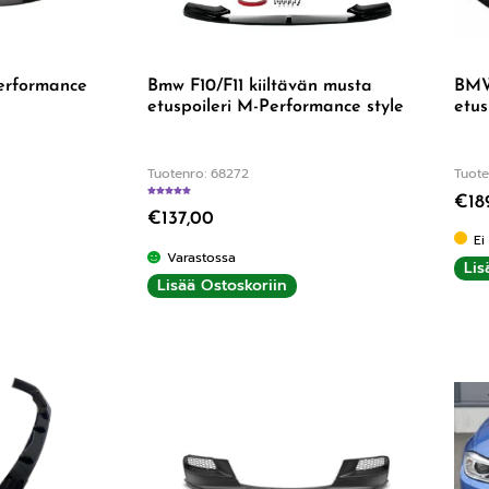
erformance
Bmw F10/F11 kiiltävän musta
BMW
etuspoileri M-Performance style
etus
Tuotenro: 68272
Tuote
€
18
:
5.00
/ 5
Arvostelu tuotteesta:
5.00
/ 5
€
137,00
Ei
Varastossa
Lis
Lisää Ostoskoriin