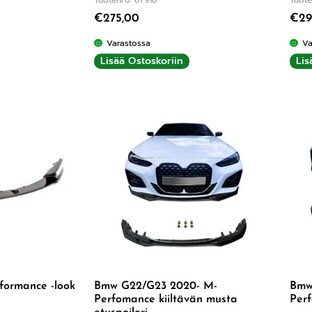
€
275,00
€
29
Varastossa
Va
Lisää Ostoskoriin
Lis
formance -look
Bmw G22/G23 2020- M-
Bmw 
Perfomance kiiltävän musta
Perf