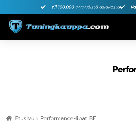
Yli 100.000
tyytyväistä asiakasta
Va
Perfo
Etusivu
Performance-lipat BF