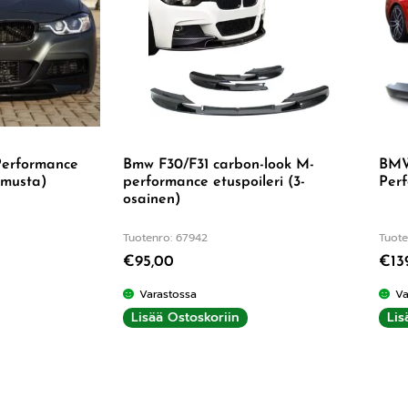
Performance
Bmw F30/F31 carbon-look M-
BMW 
ä musta)
performance etuspoileri (3-
Perf
osainen)
Tuotenro: 67942
Tuote
€
95,00
€
13
.71
/ 5
Varastossa
Va
Lisää Ostoskoriin
Lis