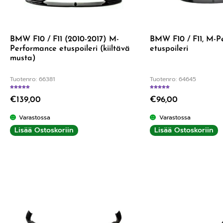
BMW F10 / F11 (2010-2017) M-
BMW F10 / F11, M-P
Performance etuspoileri (kiiltävä
etuspoileri
musta)
Tuotenro: 66381
Tuotenro: 64645
Arvostelu tuotteesta:
5.00
/ 5
Arvostelu tuotteesta
€
139,00
€
96,00
Varastossa
Varastossa
Lisää Ostoskoriin
Lisää Ostoskoriin