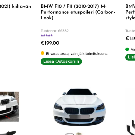
021) kiiltävän
BMW F10 / F11 (2010-2017) M-
BMW 
Performance etuspoileri (Carbon-
Perf
Look)
styl
Tuotenro: 66382
Tuote
€
14
Arvostelu tuotteesta:
5.00
/ 5
€
199,00
Va
Ei varastossa, vain jälkitoimituksena
Lis
Lisää Ostoskoriin