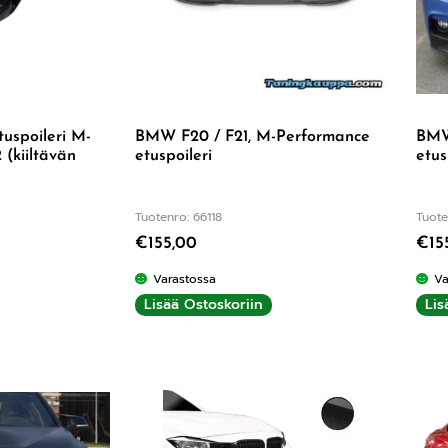
uspoileri M-
BMW F20 / F21, M-Performance
BMW
(kiiltävän
etuspoileri
etus
Tuotenro: 66118
Tuote
€
155,00
€
15
Varastossa
Va
Lisää Ostoskoriin
Lis