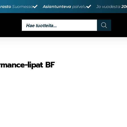
rasto
Suomessa
Asiantunteva
palvelu
Jo vuodesta
20
rmance-lipat BF