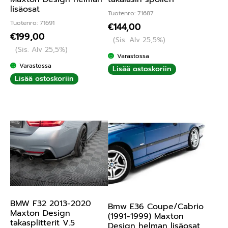
lisäosat
Tuotenro: 71687
Tuotenro: 71691
€
144,00
€
199,00
(Sis. Alv 25,5%)
(Sis. Alv 25,5%)
Varastossa
Varastossa
Lisää ostoskoriin
Lisää ostoskoriin
BMW F32 2013-2020
Bmw E36 Coupe/Cabrio
Maxton Design
(1991-1999) Maxton
takasplitterit V.5
Design helman lisäosat