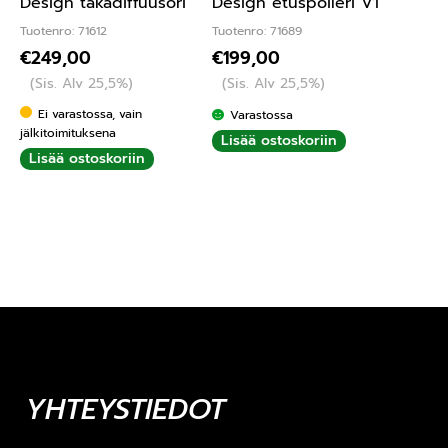
Design takadiffuusori
Design etuspoileri V1
Tuotenro: 71612
Tuotenro: 71689
€
249,00
€
199,00
(Sis. Alv 25,5%)
(Sis. Alv 25,5%)
Ei varastossa, vain
Varastossa
jälkitoimituksena
Lisää ostoskoriin
Lisää ostoskoriin
YHTEYSTIEDOT