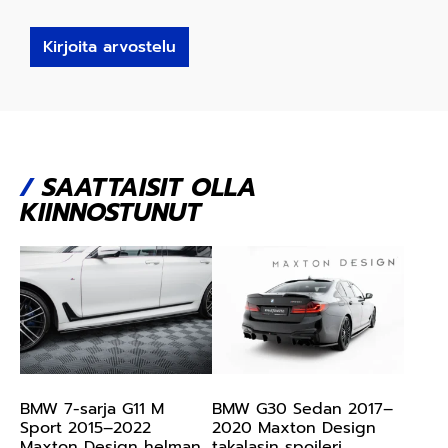
Kirjoita arvostelu
/
SAATTAISIT OLLA
KIINNOSTUNUT
BMW 7-sarja G11 M
BMW G30 Sedan 2017–
Sport 2015–2022
2020 Maxton Design
Maxton Design helman
takalasin spoileri