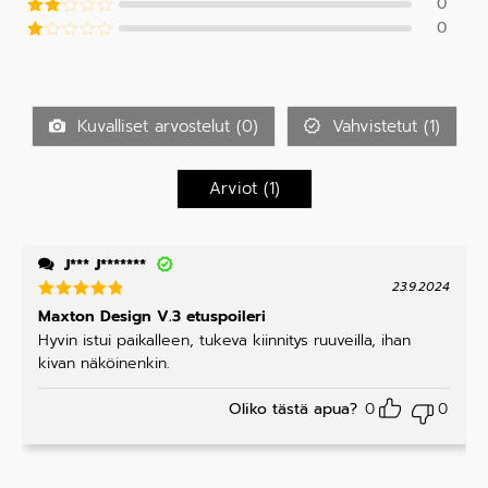
0
Arvos
tuotteesta
telu
0
:
4
/ 5
Arvo
tuottee
stel
sta:
3
Ar
u
/ 5
vo
tuott
s
eest
tel
a:
2
/
u
5
Kuvalliset arvostelut (
0
)
Vahvistetut (
1
)
tu
ott
ee
s
Arviot (
1
)
ta:
1
/
5
J*** J*******
23.9.2024
Arvostelu
Maxton Design V.3 etuspoileri
tuotteesta
Hyvin istui paikalleen, tukeva kiinnitys ruuveilla, ihan
:
5
/ 5
kivan näköinenkin.
Oliko tästä apua?
0
0