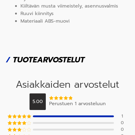
Kiiltävän musta viimeistely, asennusvalmis
Ruuvi kiinnitys
Materiaali ABS-muovi​​
/
TUOTEARVOSTELUT
Asiakkaiden arvostelut
5.00
Perustuen 1 arvosteluun
Arvostelu
tuotteesta:
5
/ 5
1
0
Arvostelu
tuotteesta:
5
0
Arvostel
/ 5
u