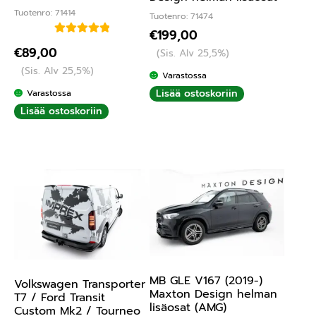
Tuotenro: 71414
Tuotenro: 71474
€
199,00
Arvostelu
€
89,00
(Sis. Alv 25,5%)
tuotteesta:
(Sis. Alv 25,5%)
5.00
/ 5
Varastossa
Lisää ostoskoriin
Varastossa
Lisää ostoskoriin
MB GLE V167 (2019-)
Volkswagen Transporter
Maxton Design helman
T7 / Ford Transit
lisäosat (AMG)
Custom Mk2 / Tourneo