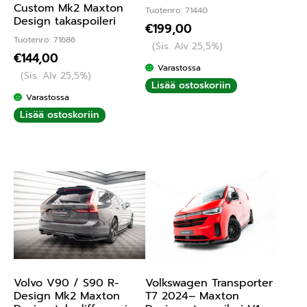
Custom Mk2 Maxton
Tuotenro: 71440
Design takaspoileri
€
199,00
Tuotenro: 71686
(Sis. Alv 25,5%)
€
144,00
Varastossa
(Sis. Alv 25,5%)
Lisää ostoskoriin
Varastossa
Lisää ostoskoriin
Volvo V90 / S90 R-
Volkswagen Transporter
Design Mk2 Maxton
T7 2024– Maxton