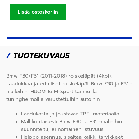
Lisää ostoskoriin
/
TUOTEKUVAUS
Bmw F30/F31 (2011-2018) roiskeläpät (4kpl).
Laadukkaa ja edulliset roiskeläpät Bmw F30 ja F31 -
malleihin. HUOM! Ei M-Sport tai muilla
tuninghelmoilla varustettuihin autoihin
Laadukasta ja joustavaa TPE -materiaalia
Mallikohtaisesti Bmw F30 ja F31 -malleihin
suunniteltu, erinomainen istuvuus
Helppo asennus, sisältää kaikki tarvikkeet