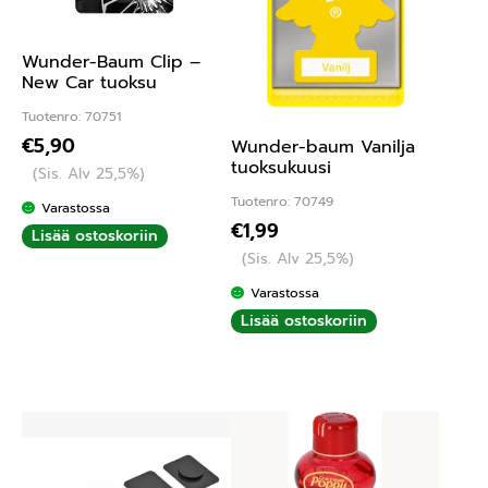
Wunder-Baum Clip –
New Car tuoksu
Tuotenro: 70751
€
5,90
Wunder-baum Vanilja
tuoksukuusi
(Sis. Alv 25,5%)
Tuotenro: 70749
Varastossa
€
1,99
Lisää ostoskoriin
(Sis. Alv 25,5%)
Varastossa
Lisää ostoskoriin