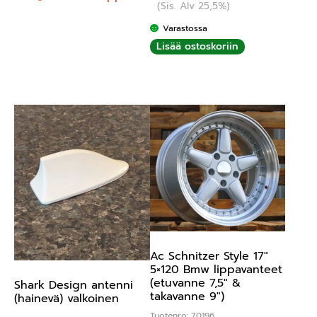
(Sis. Alv 25,5%)
5.00
/ 5
Varastossa
Lisää ostoskoriin
Ac Schnitzer Style 17″
5×120 Bmw lippavanteet
(etuvanne 7,5″ &
Shark Design antenni
takavanne 9″)
(hainevä) valkoinen
Tuotenro: 70196