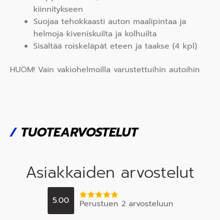
kiinnitykseen
Suojaa tehokkaasti auton maalipintaa ja
helmoja kiveniskuilta ja kolhuilta
Sisältää roiskeläpät eteen ja taakse (4 kpl)
HUOM! Vain vakiohelmoilla varustettuihin autoihin
/
TUOTEARVOSTELUT
Asiakkaiden arvostelut
5.00
Perustuen 2 arvosteluun
Arvostelu
tuotteesta:
5
/ 5