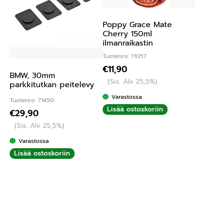
Poppy Grace Mate
Cherry 150ml
ilmanraikastin
Tuotenro: 71057
€
11,90
BMW, 30mm
(Sis. Alv 25,5%)
parkkitutkan peitelevy
Varastossa
Tuotenro: 71450
Lisää ostoskoriin
€
29,90
(Sis. Alv 25,5%)
Varastossa
Lisää ostoskoriin