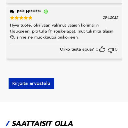
P*** H*******
28.4.2025
Arvostelu
Hyvä tuote, olin vaan valinnut väärän korimallin
tuotteesta
tilaukseen, piti tulla f11 roiskeläpät, mut tuli mitä tilasin
:
5
/ 5
🫣, sinne ne muokkautui paikoilleen.
Oliko tästä apua?
0
0
Kirjoita arvostelu
/
SAATTAISIT OLLA