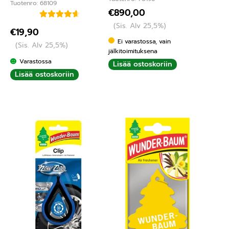
Tuotenro: 68109
€
890,00
(Sis. Alv 25,5%)
Arvostelu
€
19,90
tuotteesta:
Ei varastossa, vain
(Sis. Alv 25,5%)
4.75
/ 5
jälkitoimituksena
Varastossa
Lisää ostoskoriin
Lisää ostoskoriin