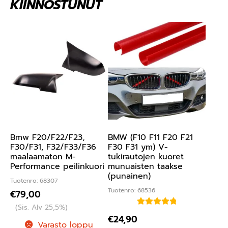
KIINNOSTUNUT
Bmw F20/F22/F23,
BMW (F10 F11 F20 F21
F30/F31, F32/F33/F36
F30 F31 ym) V-
maalaamaton M-
tukirautojen kuoret
Performance peilinkuori
munuaisten taakse
(punainen)
Tuotenro: 68307
Tuotenro: 68536
€
79,00
(Sis. Alv 25,5%)
Arvostelu
€
24,90
Varasto loppu
tuotteesta: