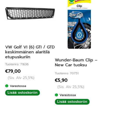
VW Golf VI (6) GTI / GTD
keskimmäinen alaritilä
etupuskuriin
Wunder-Baum Clip –
Tuotenro: 71636
New Car tuoksu
€
79,00
Tuotenro: 70751
(Sis. Alv 25,5%)
€
5,90
Varastossa
(Sis. Alv 25,5%)
Lisää ostoskoriin
Varastossa
Lisää ostoskoriin