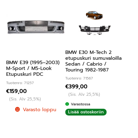
BMW E30 M-Tech 2
etupuskuri sumuvaloilla
BMW E39 (1995–2003)
Sedan / Cabrio /
M-Sport / M5-Look
Touring 1982-1987
Etupuskuri PDC
Tuotenro: 71567
Tuotenro: 71257
€
399,00
€
159,00
(Sis. Alv 25,5%)
(Sis. Alv 25,5%)
Varastossa
Varasto loppu
Lisää ostoskoriin