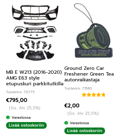
Ground Zero Car
MB E W213 (2016-2020)
Freshener Green Tea
AMG E63 style
autonraikastaja
etupuskuri parkkitutkilla
Tuotenro: 71580
Tuotenro: 70775
€
795,00
Arvostelu
€
2,00
(Sis. Alv 25,5%)
tuotteesta:
(Sis. Alv 25,5%)
5.00
/ 5
Varastossa
Varastossa
Lisää ostoskoriin
Lisää ostoskoriin