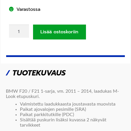
Varastossa
Lisää ostoskoriin
/
TUOTEKUVAUS
BMW F2
0 / F2
1 1
-sarja, vm. 2011 – 2014
, laadukas M-
Look etupuskuri.
Valmistettu laadukkaasta joustavasta muovista
Paikat ajovalojen pesimille (SRA)
Paikat parkkitutkille (PDC)
Sisältää puskurin lisäksi kuvassa 2 näkyvät
tarvikkeet