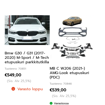
Bmw G30 / G31 (2017-
2020) M-Sport / M-Tech
etupuskuri parkkitutkilla
MB C W206 (2021-)
Tuotenro: 70851
AMG-Look etupuskuri
€
549,00
(PDC)
(Sis. Alv 25,5%)
Tuotenro: 70846
Varasto loppu
€
539,00
(Sis. Alv 25,5%)
Varastossa