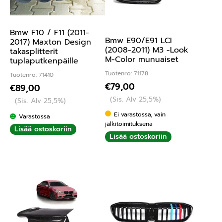
Bmw F10 / F11 (2011-
Bmw E90/E91 LCI
2017) Maxton Design
(2008-2011) M3 -Look
takasplitterit
M-Color munuaiset
tuplaputkenpäille
Tuotenro: 71178
Tuotenro: 71410
€
79,00
€
89,00
(Sis. Alv 25,5%)
(Sis. Alv 25,5%)
Ei varastossa, vain
Varastossa
jälkitoimituksena
Lisää ostoskoriin
Lisää ostoskoriin