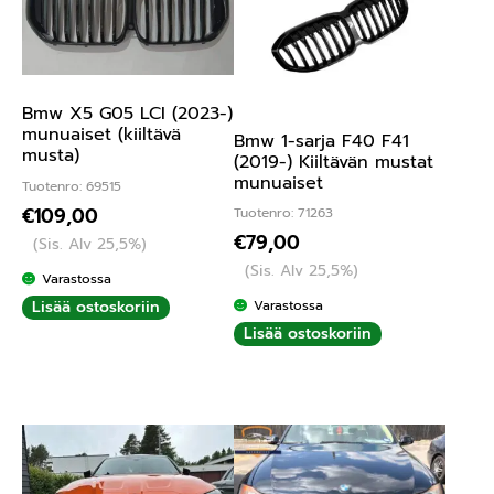
Bmw X5 G05 LCI (2023-)
munuaiset (kiiltävä
Bmw 1-sarja F40 F41
musta)
(2019-) Kiiltävän mustat
munuaiset
Tuotenro: 69515
€
109,00
Tuotenro: 71263
€
79,00
(Sis. Alv 25,5%)
(Sis. Alv 25,5%)
Varastossa
Lisää ostoskoriin
Varastossa
Lisää ostoskoriin