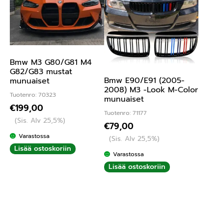
Bmw M3 G80/G81 M4
G82/G83 mustat
Bmw E90/E91 (2005-
munuaiset
2008) M3 -Look M-Color
Tuotenro: 70323
munuaiset
€
199,00
Tuotenro: 71177
(Sis. Alv 25,5%)
€
79,00
Varastossa
(Sis. Alv 25,5%)
Lisää ostoskoriin
Varastossa
Lisää ostoskoriin