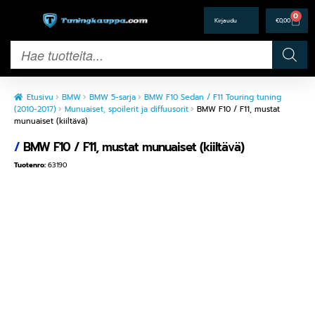
0
€
0,00
Etusivu
BMW
BMW 5-sarja
BMW F10 Sedan / F11 Touring tuning
(2010-2017)
Munuaiset, spoilerit ja diffuusorit
BMW F10 / F11, mustat
munuaiset (kiiltävä)
/
BMW F10 / F11, mustat munuaiset (kiiltävä)
Tuotenro:
63190