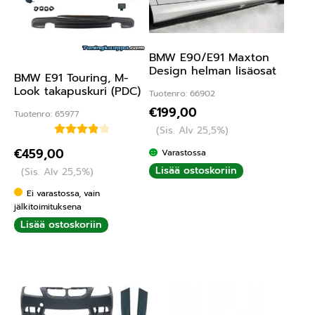
BMW E90/E91 Maxton
Design helman lisäosat
BMW E91 Touring, M-
Look takapuskuri (PDC)
Tuotenro: 66902
€
199,00
Tuotenro: 65977
(Sis. Alv 25,5%)
Arvostelu
€
459,00
Varastossa
tuotteesta:
Lisää ostoskoriin
(Sis. Alv 25,5%)
4.00
/ 5
Ei varastossa, vain
jälkitoimituksena
Lisää ostoskoriin