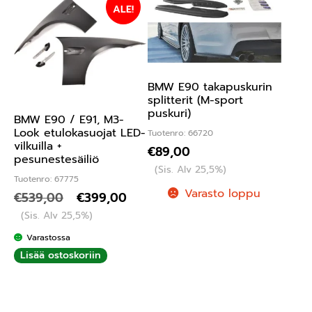
ALE!
BMW E90 takapuskurin
splitterit (M-sport
puskuri)
BMW E90 / E91, M3-
Look etulokasuojat LED-
Tuotenro: 66720
vilkuilla +
€
89,00
pesunestesäiliö
(Sis. Alv 25,5%)
Tuotenro: 67775
Varasto loppu
€
539,00
€
399,00
(Sis. Alv 25,5%)
Varastossa
Lisää ostoskoriin