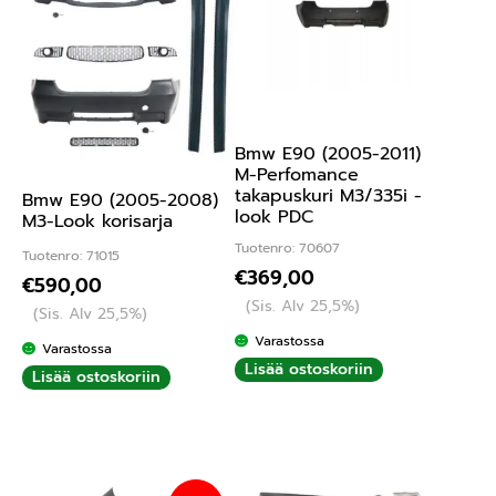
Bmw E90 (2005-2011)
M-Perfomance
takapuskuri M3/335i -
Bmw E90 (2005-2008)
look PDC
M3-Look korisarja
Tuotenro: 70607
Tuotenro: 71015
€
369,00
€
590,00
(Sis. Alv 25,5%)
(Sis. Alv 25,5%)
Varastossa
Varastossa
Lisää ostoskoriin
Lisää ostoskoriin