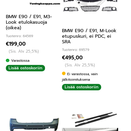
BMW E90 / E91, M3-
Look etulokasuoja
(oikea)
BMW E90 / E91, M-Look
etupuskuri, ei PDC, ei
Tuotenro: 64569
SRA
€
199,00
Tuotenro: 69579
(Sis. Alv 25,5%)
€
495,00
Varastossa
(Sis. Alv 25,5%)
Lisää ostoskoriin
Ei varastossa, vain
jälkitoimituksena
Lisää ostoskoriin