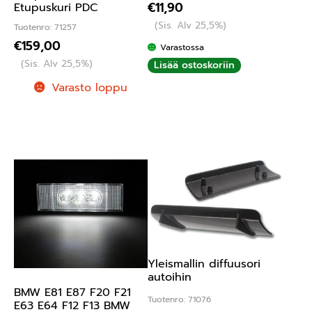
€
11,90
Etupuskuri PDC
(Sis. Alv 25,5%)
Tuotenro: 71257
€
159,00
Varastossa
(Sis. Alv 25,5%)
Lisää ostoskoriin
Varasto loppu
Yleismallin diffuusori
autoihin
BMW E81 E87 F20 F21
Tuotenro: 71076
E63 E64 F12 F13 BMW