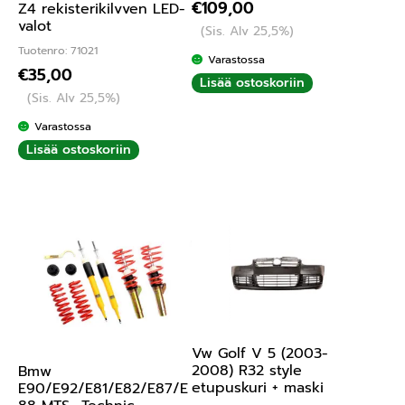
€
109,00
Z4 rekisterikilvven LED-
valot
(Sis. Alv 25,5%)
Tuotenro: 71021
Varastossa
€
35,00
Lisää ostoskoriin
(Sis. Alv 25,5%)
Varastossa
Lisää ostoskoriin
Vw Golf V 5 (2003-
2008) R32 style
Bmw
etupuskuri + maski
E90/E92/E81/E82/E87/E