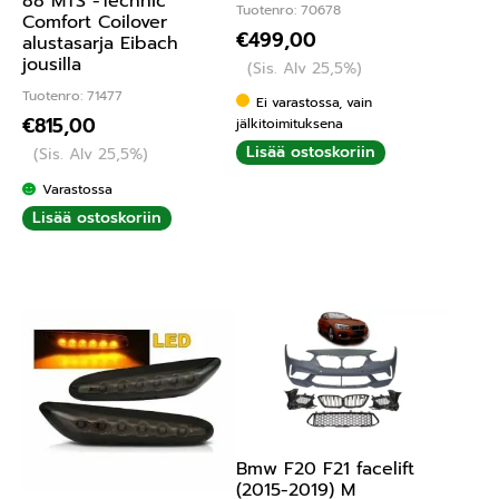
88 MTS -Technic
Tuotenro: 70678
Comfort Coilover
€
499,00
alustasarja Eibach
jousilla
(Sis. Alv 25,5%)
Tuotenro: 71477
Ei varastossa, vain
€
815,00
jälkitoimituksena
Lisää ostoskoriin
(Sis. Alv 25,5%)
Varastossa
Lisää ostoskoriin
Bmw F20 F21 facelift
(2015-2019) M