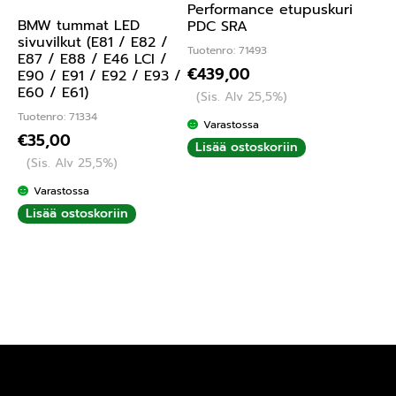
Performance etupuskuri
BMW tummat LED
PDC SRA
sivuvilkut (E81 / E82 /
Tuotenro: 71493
E87 / E88 / E46 LCI /
€
439,00
E90 / E91 / E92 / E93 /
E60 / E61)
(Sis. Alv 25,5%)
Tuotenro: 71334
Varastossa
€
35,00
Lisää ostoskoriin
(Sis. Alv 25,5%)
Varastossa
Lisää ostoskoriin