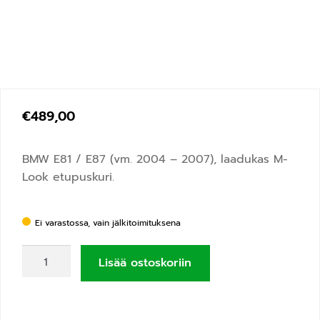
€
489,00
BMW E81 / E87
(vm. 2004 – 2007), laadukas M-
Look etupuskuri.
Ei varastossa, vain jälkitoimituksena
Lisää ostoskoriin