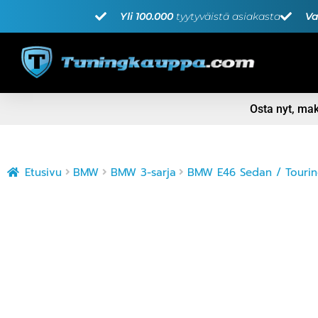
Yli 100.000
tyytyväistä asiakasta
Va
Osta nyt, m
Etusivu
BMW
BMW 3-sarja
BMW E46 Sedan / Tourin