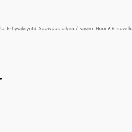
 E-hyväksyntä. Sopivuus oikea / vasen. Huom! Ei sovellu
T