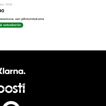
ro: 71721
,90
varastossa, vain jälkitoimituksena
ää ostoskoriin