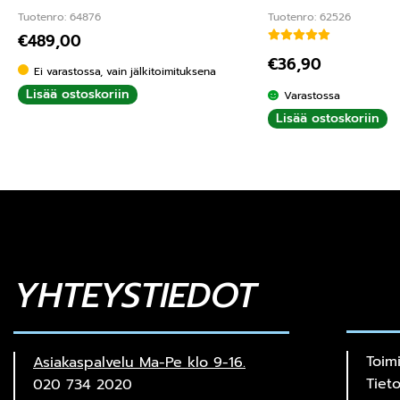
Tuotenro: 64876
Tuotenro: 62526
€
489,00
Arvostelu tuottees
€
36,90
Ei varastossa, vain jälkitoimituksena
Lisää ostoskoriin
Varastossa
Lisää ostoskoriin
YHTEYSTIEDOT
Toim
Asiakaspalvelu Ma-Pe klo 9-16.
Tiet
020 734 2020