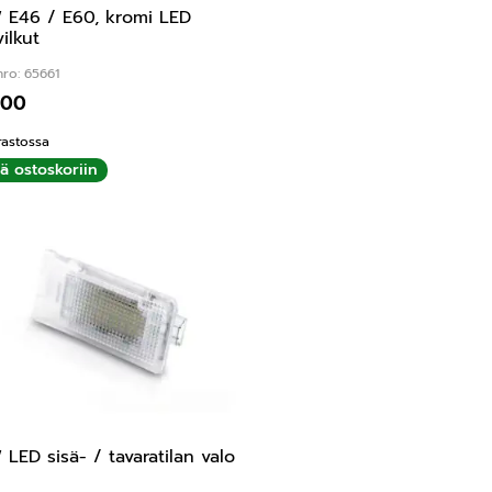
E46 / E60, kromi LED
ilkut
ro: 65661
,00
rastossa
ää ostoskoriin
LED sisä- / tavaratilan valo