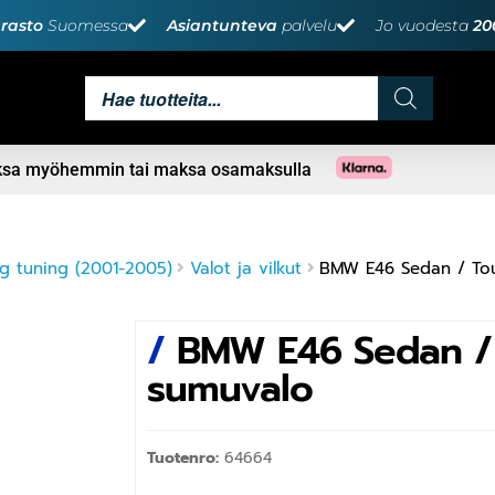
rasto
Suomessa
Asiantunteva
palvelu
Jo vuodesta
20
aksa myöhemmin tai maksa osamaksulla
g tuning (2001-2005)
Valot ja vilkut
BMW E46 Sedan / Tou
/
BMW E46 Sedan / 
sumuvalo
Tuotenro:
64664