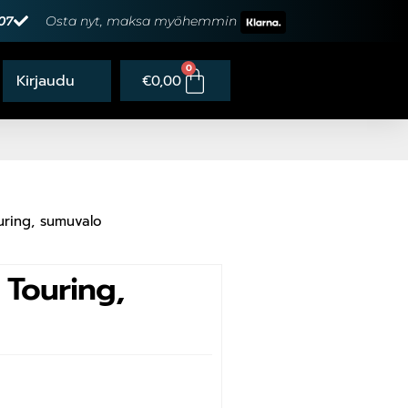
07
Osta nyt, maksa myöhemmin
0
€
0,00
ring, sumuvalo
Touring,