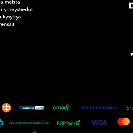
oa meistä
ki yhteystiedot
n kysyttyä
renssit