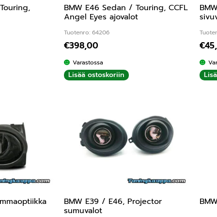
Touring,
BMW E46 Sedan / Touring, CCFL
BMW 
Angel Eyes ajovalot
sivuv
Tuotenro: 64206
Tuoten
€
398,00
€
45
Varastossa
Va
Lisää ostoskoriin
Lis
ummaoptiikka
BMW E39 / E46, Projector
BMW 
sumuvalot