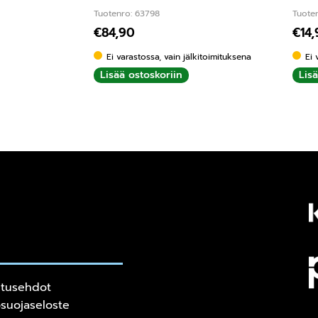
Tuotenro: 63798
Tuoten
€
84,90
€
14
ta:
5.00
/ 5
Ei varastossa, vain jälkitoimituksena
Ei 
Lisää ostoskoriin
Lis
itusehdot
osuojaseloste