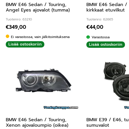
BMW E46 Sedan / Touring,
BMW E46 Sedan / 
Angel Eyes ajovalot (tumma)
kirkkaat etuvilkut
Tuotenro: 63210
Tuotenro: 62665
€
349,00
€
44,00
Ei varastossa, vain jälkitoimituksena
Varastossa
Lisää ostoskoriin
Lisää ostoskoriin
BMW E46 Sedan / Touring,
BMW E39 / E46, t
Xenon ajovaloumpio (oikea)
sumuvalot