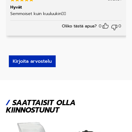
Arvostelu
Hyvät
tuotteesta
Semmoiset kuin kuuluukin👍🏻
:
5
/ 5
Oliko tästä apua?
0
0
Kirjoita arvostelu
/
SAATTAISIT OLLA
KIINNOSTUNUT