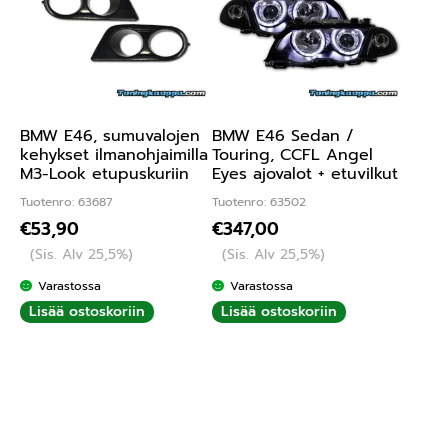
BMW E46, sumuvalojen
BMW E46 Sedan /
kehykset ilmanohjaimilla
Touring, CCFL Angel
M3-Look etupuskuriin
Eyes ajovalot + etuvilkut
Tuotenro: 63687
Tuotenro: 63502
€
53,90
€
347,00
(Sis. Alv 25,5%)
(Sis. Alv 25,5%)
Varastossa
Varastossa
Lisää ostoskoriin
Lisää ostoskoriin