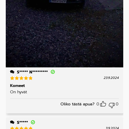
S***** N*********
23.9.2024
Arvostelu
Komeet
tuotteesta
On hyvät
:
5
/ 5
Oliko tästä apua?
0
0
S*****
3.9.2024