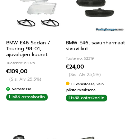
BMW E46 Sedan /
BMW E46, savunharmaat
Touring 98-01,
sivuvilkut
ajovalojen kuoret
Tuotenro: 62319
Tuotenro: 63975
€
24,00
€
109,00
(Sis. Alv 25,5%)
(Sis. Alv 25,5%)
Ei varastossa, vain
Varastossa
jälkitoimituksena
Lisää ostoskoriin
Lisää ostoskoriin