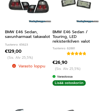
BMW E46 Sedan,
BMW E46 Sedan /
savunharmaat takavalot
Touring, LED
rekisterikilven valot
Tuotenro: 65623
Tuotenro: 62881
€
129,00
(Sis. Alv 25,5%)
Arvostelu
€
26,90
tuotteesta:
Varasto loppu
(Sis. Alv 25,5%)
5.00
/ 5
Varastossa
Lisää ostoskoriin