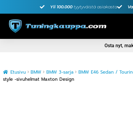
Yli 100.000
tyytyväistä asiakasta
Va
Osta nyt, m
Etusivu
BMW
BMW 3-sarja
BMW E46 Sedan / Tourin
style -sivuhelmat Maxton Design