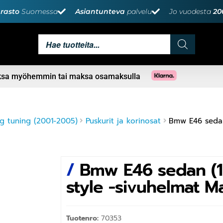
rasto
Suomessa
Asiantunteva
palvelu
Jo vuodesta
20
aksa myöhemmin tai maksa osamaksulla
g tuning (2001-2005)
Puskurit ja korinosat
Bmw E46 seda
/
Bmw E46 sedan (1
style -sivuhelmat 
Tuotenro:
70353