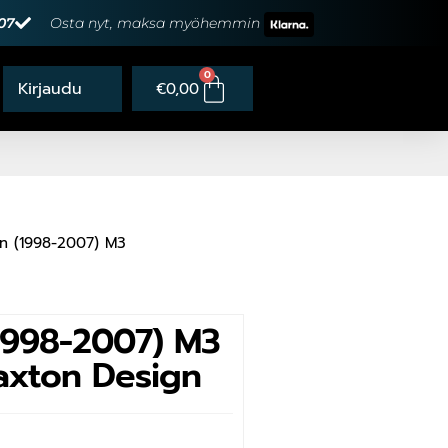
07
Osta nyt, maksa myöhemmin
0
€
0,00
n (1998-2007) M3
998-2007) M3
Maxton Design