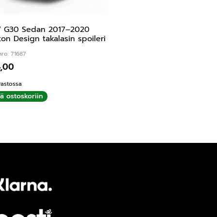
 G30 Sedan 2017–2020
on Design takalasin spoileri
ro: 71687
4,00
rastossa
ää ostoskoriin