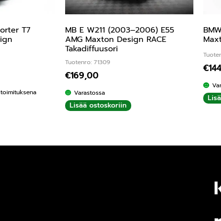
orter T7
MB E W211 (2003–2006) E55
BMW
ign
AMG Maxton Design RACE
Maxt
Takadiffuusori
Tuoten
Tuotenro: 71309
€
14
€
169,00
Va
kitoimituksena
Varastossa
Lis
Lisää ostoskoriin