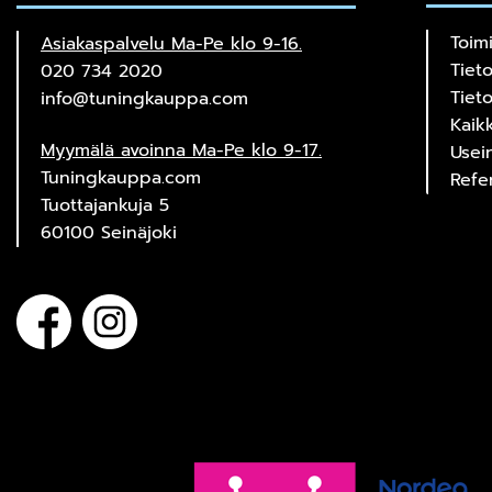
Toim
Asiakaspalvelu Ma-Pe klo 9-16.
Tiet
020 734 2020
Tiet
info@tuningkauppa.com
Kaik
Myymälä avoinna Ma-Pe klo 9-17.
Usei
Tuningkauppa.com
Refe
Tuottajankuja 5
60100 Seinäjoki