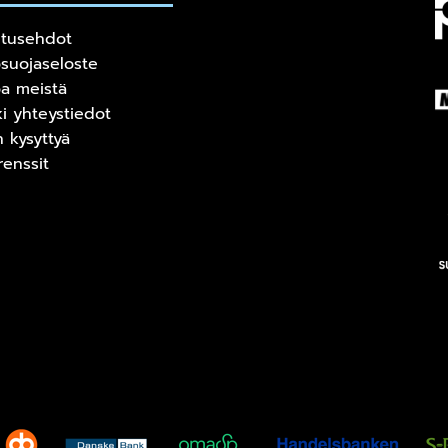
itusehdot
osuojaseloste
oa meistä
ki yhteystiedot
n kysyttyä
renssit