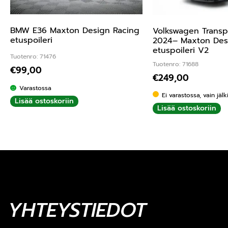
BMW E36 Maxton Design Racing
Volkswagen Transp
etuspoileri
2024– Maxton Des
etuspoileri V2
Tuotenro: 71476
Tuotenro: 71688
€
99,00
€
249,00
Varastossa
Ei varastossa, vain jäl
Lisää ostoskoriin
Lisää ostoskoriin
YHTEYSTIEDOT