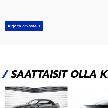
Kirjoita arvostelu
/
SAATTAISIT OLLA 