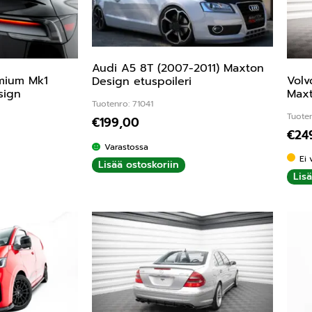
Audi A5 8T (2007-2011) Maxton
mium Mk1
Volv
Design etuspoileri
sign
Maxt
Tuotenro: 71041
Tuoten
€
199,00
€
24
Varastossa
Ei 
Lisää ostoskoriin
Lis