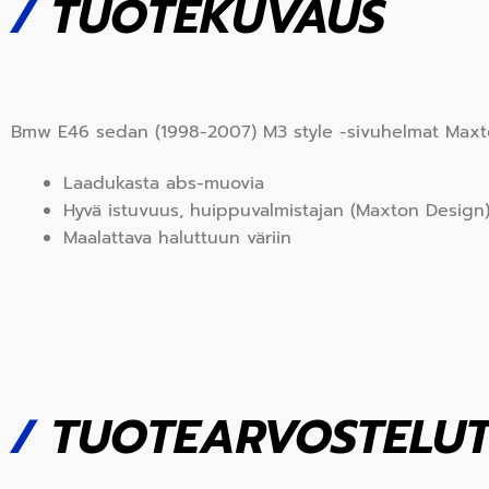
/
TUOTEKUVAUS
Bmw E46 sedan (1998-2007) M3 style -sivuhelmat Max
Laadukasta abs-muovia
Hyvä istuvuus, huippuvalmistajan (Maxton Design
Maalattava haluttuun väriin
/
TUOTEARVOSTELU