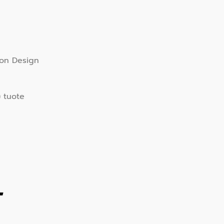
ton Design
) tuote
T