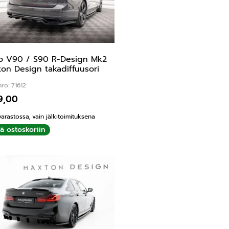
o V90 / S90 R-Design Mk2
on Design takadiffuusori
ro: 71612
9,00
varastossa, vain jälkitoimituksena
ää ostoskoriin