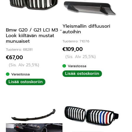
Yleismallin diffuusori
Bmw G20 / G21 LCI M3 -
autoihin
Look kiiltävän mustat
munuaiset
Tuotenro: 71076
€
109,00
Tuotenro: 68281
(Sis. Alv 25,5%)
€
67,00
(Sis. Alv 25,5%)
Varastossa
Lisää ostoskoriin
Varastossa
Lisää ostoskoriin