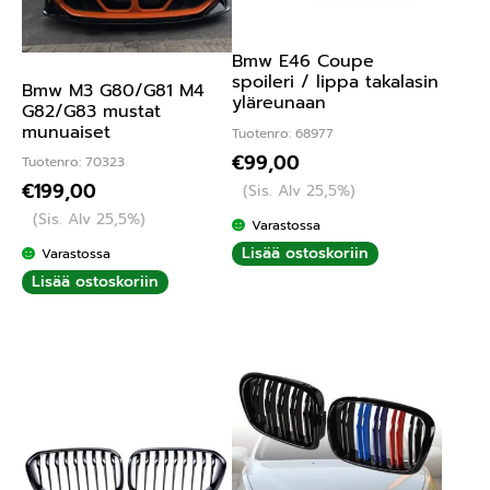
Bmw E46 Coupe
spoileri / lippa takalasin
Bmw M3 G80/G81 M4
yläreunaan
G82/G83 mustat
munuaiset
Tuotenro: 68977
€
99,00
Tuotenro: 70323
€
199,00
(Sis. Alv 25,5%)
(Sis. Alv 25,5%)
Varastossa
Lisää ostoskoriin
Varastossa
Lisää ostoskoriin