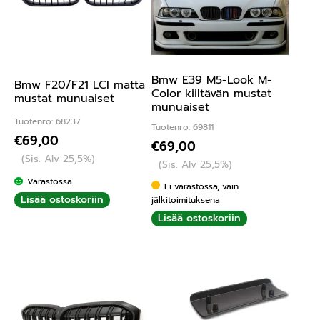
Bmw E39 M5-Look M-
Bmw F20/F21 LCI matta
Color kiiltävän mustat
mustat munuaiset
munuaiset
Tuotenro: 68237
Tuotenro: 69811
€
69,00
€
69,00
(Sis. Alv 25,5%)
(Sis. Alv 25,5%)
Varastossa
Ei varastossa, vain
Lisää ostoskoriin
jälkitoimituksena
Lisää ostoskoriin