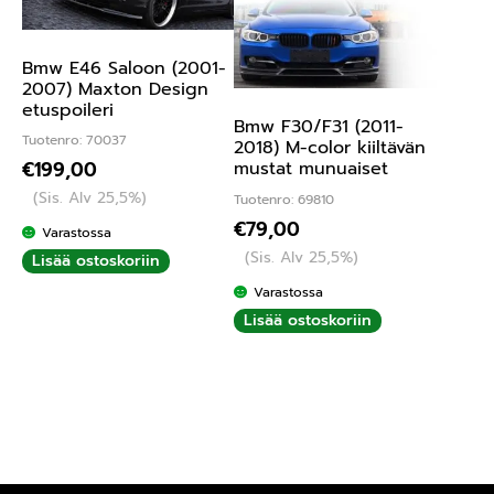
Bmw E46 Saloon (2001-
2007) Maxton Design
etuspoileri
Bmw F30/F31 (2011-
Tuotenro: 70037
2018) M-color kiiltävän
mustat munuaiset
€
199,00
(Sis. Alv 25,5%)
Tuotenro: 69810
€
79,00
Varastossa
(Sis. Alv 25,5%)
Lisää ostoskoriin
Varastossa
Lisää ostoskoriin