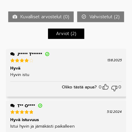
vo
tuott
s
eest
tel
a:
2
/
u
5
Kuvalliset arvostelut (
0
)
Vahvistetut (
2
)
tu
ott
ee
s
Arviot (
2
)
ta:
1
/
5
J***** T******
13.8.2025
Arvoste
Hyvä
lu
Hyvin istu
tuottees
ta:
4
/ 5
Oliko tästä apua?
0
0
T** O****
5.12.2024
Arvostelu
Hyvä istuvuus
tuotteesta
Istui hyvin ja jämäkästi paikalleen
:
5
/ 5