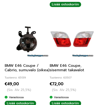
Lisää ostoskoriin
BMW E46 Coupe /
BMW E46 Coupe,
Cabrio, sumuvalo (oikea)
sisemmät takavalot
Tuotenro: 65139
Tuotenro: 63507
€
49,00
€
72,00
(Sis. Alv 25,5%)
(Sis. Alv 25,5%)
Varastossa
Varastossa
Lisää ostoskoriin
Lisää ostoskoriin