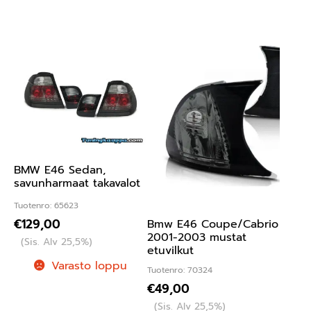
BMW E46 Sedan,
savunharmaat takavalot
Tuotenro: 65623
€
129,00
Bmw E46 Coupe/Cabrio
2001-2003 mustat
(Sis. Alv 25,5%)
etuvilkut
Varasto loppu
Tuotenro: 70324
€
49,00
(Sis. Alv 25,5%)