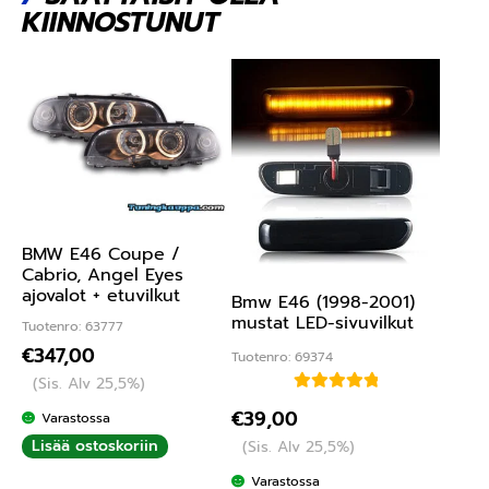
KIINNOSTUNUT
BMW E46 Coupe /
Cabrio, Angel Eyes
ajovalot + etuvilkut
Bmw E46 (1998-2001)
mustat LED-sivuvilkut
Tuotenro: 63777
€
347,00
Tuotenro: 69374
(Sis. Alv 25,5%)
Arvostelu
€
39,00
Varastossa
tuotteesta:
Lisää ostoskoriin
(Sis. Alv 25,5%)
5.00
/ 5
Varastossa