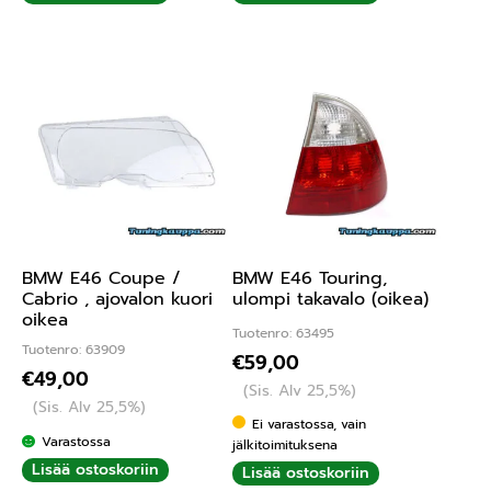
BMW E46 Coupe /
BMW E46 Touring,
Cabrio , ajovalon kuori
ulompi takavalo (oikea)
oikea
Tuotenro: 63495
Tuotenro: 63909
€
59,00
€
49,00
(Sis. Alv 25,5%)
(Sis. Alv 25,5%)
Ei varastossa, vain
Varastossa
jälkitoimituksena
Lisää ostoskoriin
Lisää ostoskoriin