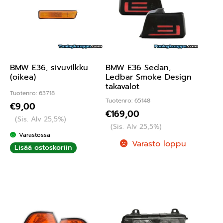
BMW E36, sivuvilkku
BMW E36 Sedan,
(oikea)
Ledbar Smoke Design
takavalot
Tuotenro: 63718
Tuotenro: 65148
€
9,00
€
169,00
(Sis. Alv 25,5%)
(Sis. Alv 25,5%)
Varastossa
Varasto loppu
Lisää ostoskoriin