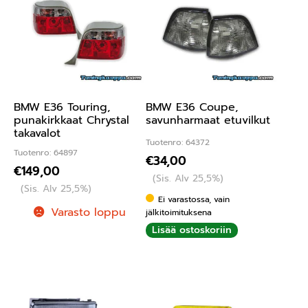
BMW E36 Touring,
BMW E36 Coupe,
punakirkkaat Chrystal
savunharmaat etuvilkut
takavalot
Tuotenro: 64372
Tuotenro: 64897
€
34,00
€
149,00
(Sis. Alv 25,5%)
(Sis. Alv 25,5%)
Ei varastossa, vain
Varasto loppu
jälkitoimituksena
Lisää ostoskoriin