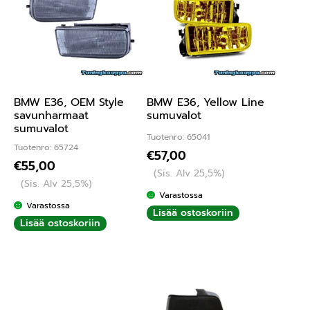
BMW E36, OEM Style
BMW E36, Yellow Line
savunharmaat
sumuvalot
sumuvalot
Tuotenro: 65041
Tuotenro: 65724
€
57,00
€
55,00
(Sis. Alv 25,5%)
(Sis. Alv 25,5%)
Varastossa
Varastossa
Lisää ostoskoriin
Lisää ostoskoriin