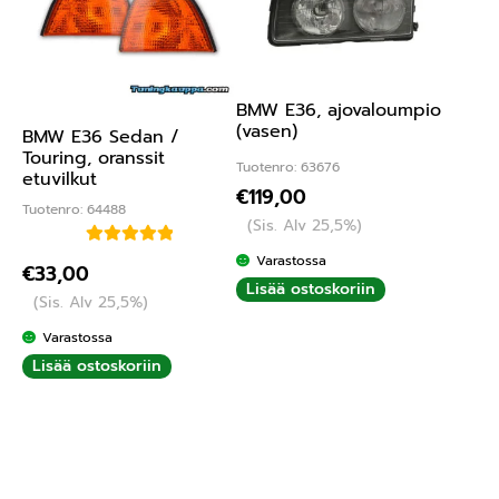
BMW E36, ajovaloumpio
(vasen)
BMW E36 Sedan /
Touring, oranssit
Tuotenro: 63676
etuvilkut
€
119,00
Tuotenro: 64488
(Sis. Alv 25,5%)
Arvostelu
Varastossa
€
33,00
tuotteesta:
Lisää ostoskoriin
(Sis. Alv 25,5%)
5.00
/ 5
Varastossa
Lisää ostoskoriin