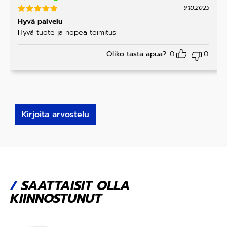
9.10.2025
Arvostelu
Hyvä palvelu
tuotteesta
Hyvä tuote ja nopea toimitus
:
5
/ 5
Oliko tästä apua?
0
0
Kirjoita arvostelu
/
SAATTAISIT OLLA
KIINNOSTUNUT