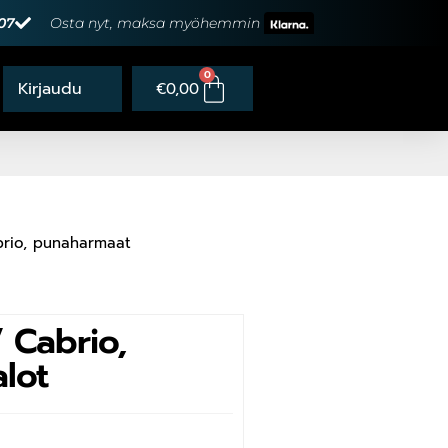
07
Osta nyt, maksa myöhemmin
0
€
0,00
rio, punaharmaat
Cabrio,
lot