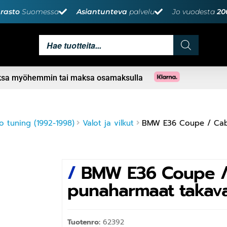
rasto
Suomessa
Asiantunteva
palvelu
Jo vuodesta
20
aksa myöhemmin tai maksa osamaksulla
 tuning (1992-1998)
Valot ja vilkut
BMW E36 Coupe / Cab
/
BMW E36 Coupe / 
punaharmaat takava
Tuotenro:
62392