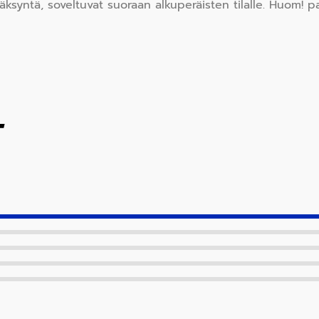
yntä, soveltuvat suoraan alkuperäisten tilalle. Huom! pa
T