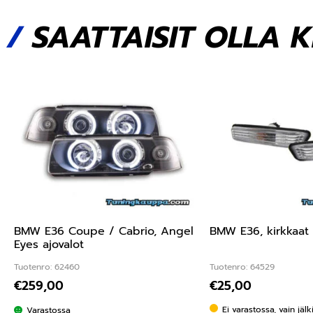
/
SAATTAISIT OLLA 
BMW E36 Coupe / Cabrio, Angel
BMW E36, kirkkaat 
Eyes ajovalot
Tuotenro: 62460
Tuotenro: 64529
€
259,00
€
25,00
Ei varastossa, vain jäl
Varastossa