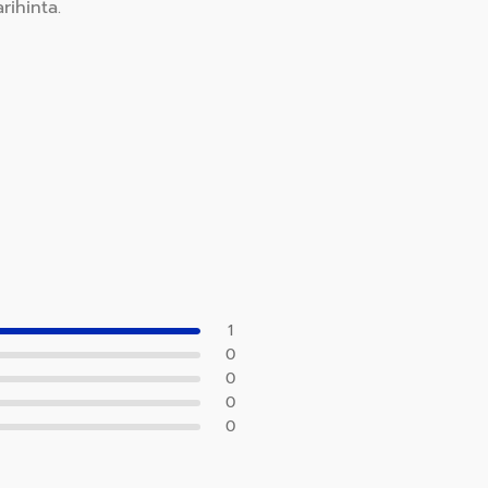
rihinta.
1
0
0
0
0