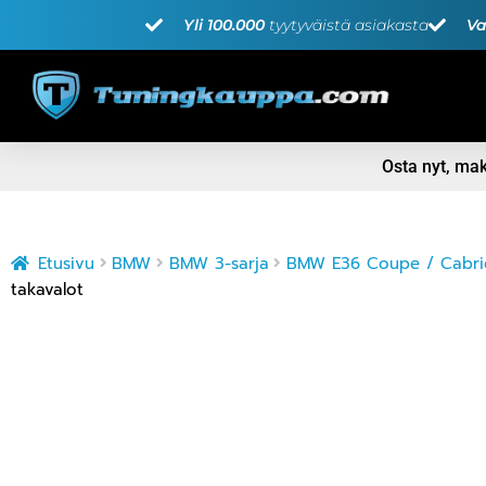
Yli 100.000
tyytyväistä asiakasta
Va
Osta nyt, m
Etusivu
BMW
BMW 3-sarja
BMW E36 Coupe / Cabrio
takavalot