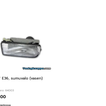
E36, sumuvalo (vasen)
nro: 64003
,00
rastossa