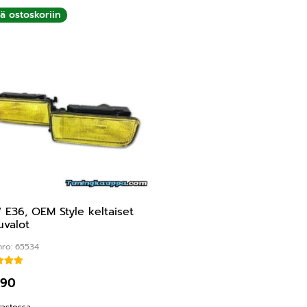
ää ostoskoriin
E36, OEM Style keltaiset
valot
nro: 65534
Arvostelu tuotteesta:
4.50
/ 5
,90