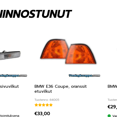
KIINNOSTUNUT
sivuvilkut
BMW E36 Coupe, oranssit
BMW 
etuvilkut
Tuotenro: 64005
Tuote
€
29
Arvostelu tuotteesta:
5.00
/ 5
€
33,00
kitoimituksena
Va