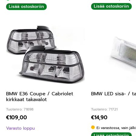
Lisää ostoskoriin
Lisää ostoskoriin
BMW E36 Coupe / Cabriolet
BMW LED sisä- / ta
kirkkaat takavalot
Tuotenro: 71698
Tuotenro: 71721
€
109,00
€
14,90
Varasto loppu
Ei varastossa, vain jäl
Lisää ostoskoriin