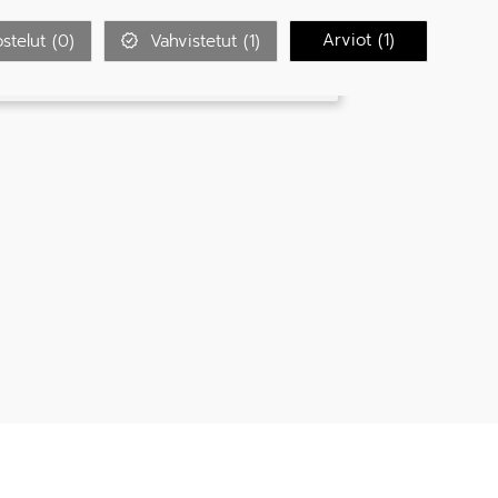
Arviot (
1
)
stelut (
0
)
Vahvistetut (
1
)