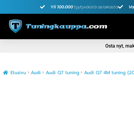
Yli 100.000
tyytyväistä asiakasta
Va
Osta nyt, m
Etusivu
Audi
Audi Q7 tuning
Audi Q7 4M tuning (20