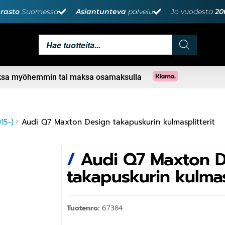
rasto
Suomessa
Asiantunteva
palvelu
Jo vuodesta
20
aksa myöhemmin tai maksa osamaksulla
15-)
Audi Q7 Maxton Design takapuskurin kulmasplitterit
/
Audi Q7 Maxton D
takapuskurin kulmasp
Tuotenro:
67384