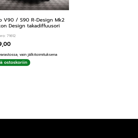
o V90 / S90 R-Design Mk2
on Design takadiffuusori
ro: 71612
9,00
varastossa, vain jälkitoimituksena
ää ostoskoriin