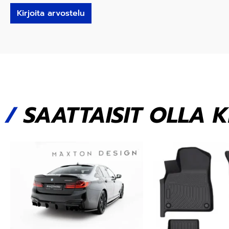
Kirjoita arvostelu
/
SAATTAISIT OLLA 