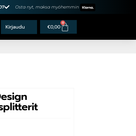
07
Osta nyt, maksa myöhemmin
0
€
0,00
esign
litterit