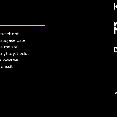
itusehdot
osuojaseloste
oa meistä
ki yhteystiedot
n kysyttyä
renssit