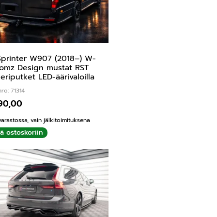
printer W907 (2018–) W-
omz Design mustat RST
leriputket LED-äärivaloilla
ro: 71314
990,00
varastossa, vain jälkitoimituksena
ää ostoskoriin