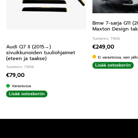
Bmw 7-sarja G11 (2
Maxton Design taka
Tuotenro: 71442
€
249,00
Audi Q7 II (2015→)
sivuikkunoiden tuuliohjaimet
Ei varastossa, vain jäl
(eteen ja taakse)
Lisää ostoskoriin
Tuotenro: 71456
€
79,00
Varastossa
Lisää ostoskoriin