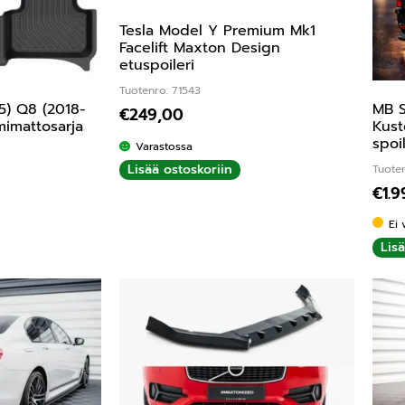
Tesla Model Y Premium Mk1
Facelift Maxton Design
etuspoileri
Tuotenro: 71543
5) Q8 (2018-
MB S
€
249,00
imattosarja
Kust
spoi
Varastossa
Lisää ostoskoriin
Tuoten
€
1.
Ei 
Lis