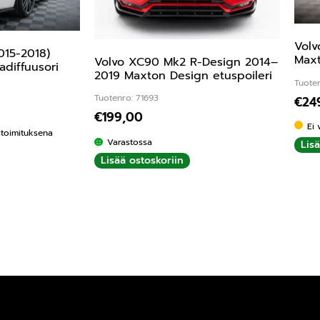
Volv
015-2018)
Maxt
Volvo XC90 Mk2 R-Design 2014–
diffuusori
2019 Maxton Design etuspoileri
Tuoten
Tuotenro: 71693
€
24
€
199,00
Ei 
kitoimituksena
Varastossa
Lis
Lisää ostoskoriin