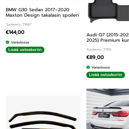
BMW G30 Sedan 2017–2020
Maxton Design takalasin spoileri
Tuotenro: 71687
€
144,00
Audi Q7 (2015-202
2025) Premium kum
Varastossa
Lisää ostoskoriin
Tuotenro: 71155
€
89,00
Varastossa
Lisää ostoskoriin