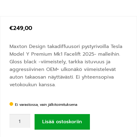
€
249,00
Maxton Design takadiffuusori pystyrivoilla Tesla
Model Y Premium Mk1 Facelift 2025- malleihin.
Gloss black -viimeistely, tarkka istuvuus ja
aggressiivinen OEM+ ulkonäkö viimeistelevät
auton takaosan näyttävästi. Ei yhteensopiva
vetokoukun kanssa.
Ei varastossa, vain jälkitoimituksena
Lisää ostoskoriin