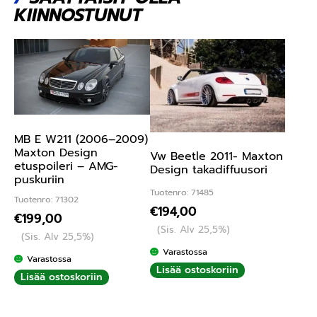
KIINNOSTUNUT
MB E W211 (2006–2009)
Maxton Design
Vw Beetle 2011- Maxton
etuspoileri – AMG-
Design takadiffuusori
puskuriin
Tuotenro: 71485
Tuotenro: 71302
€
194,00
€
199,00
(Sis. Alv 25,5%)
(Sis. Alv 25,5%)
Varastossa
Varastossa
Lisää ostoskoriin
Lisää ostoskoriin