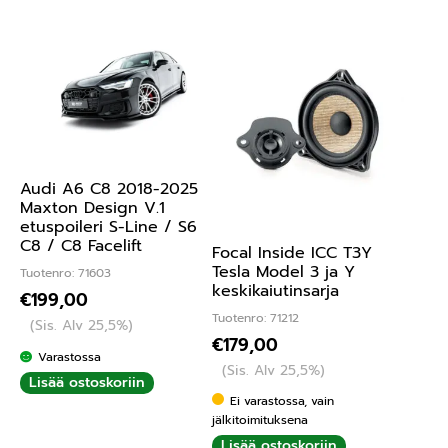
Audi A6 C8 2018-2025
Maxton Design V.1
etuspoileri S-Line / S6
C8 / C8 Facelift
Focal Inside ICC T3Y
Tesla Model 3 ja Y
Tuotenro: 71603
keskikaiutinsarja
€
199,00
Tuotenro: 71212
(Sis. Alv 25,5%)
€
179,00
Varastossa
(Sis. Alv 25,5%)
Lisää ostoskoriin
Ei varastossa, vain
jälkitoimituksena
Lisää ostoskoriin