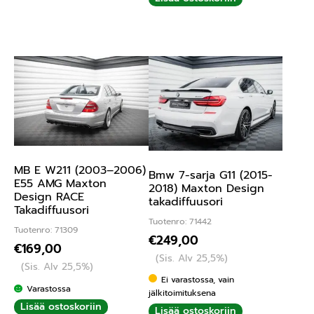
MB E W211 (2003–2006)
Bmw 7-sarja G11 (2015-
E55 AMG Maxton
2018) Maxton Design
Design RACE
takadiffuusori
Takadiffuusori
Tuotenro: 71442
Tuotenro: 71309
€
249,00
€
169,00
(Sis. Alv 25,5%)
(Sis. Alv 25,5%)
Ei varastossa, vain
Varastossa
jälkitoimituksena
Lisää ostoskoriin
Lisää ostoskoriin