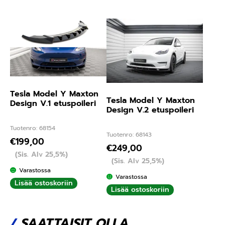
Tesla Model Y Maxton
Tesla Model Y Maxton
Design V.1 etuspoileri
Design V.2 etuspoileri
Tuotenro: 68154
Tuotenro: 68143
€
199,00
€
249,00
(Sis. Alv 25,5%)
(Sis. Alv 25,5%)
Varastossa
Varastossa
Lisää ostoskoriin
Lisää ostoskoriin
/
SAATTAISIT OLLA