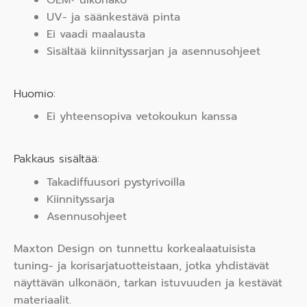
OEM+ ulkonäkö
UV- ja säänkestävä pinta
Ei vaadi maalausta
Sisältää kiinnityssarjan ja asennusohjeet
Huomio:
Ei yhteensopiva vetokoukun kanssa
Pakkaus sisältää:
Takadiffuusori pystyrivoilla
Kiinnityssarja
Asennusohjeet
Maxton Design on tunnettu korkealaatuisista
tuning- ja korisarjatuotteistaan, jotka yhdistävät
näyttävän ulkonäön, tarkan istuvuuden ja kestävät
materiaalit.