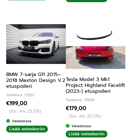
BMW 7-sarja G11 2015–
Tesla Model 3 Mk1
2018 Maxton Design V.2
Project Highland Facelift
etuspoileri
(2023-) etuspoileri
Tuotenro: 71252
Tuotenro: 71509
€
199,00
€
179,00
(Sis. Alv 25,5%)
(Sis. Alv 25,5%)
Varastossa
Varastossa
Lisää ostoskoriin
Lisää ostoskoriin