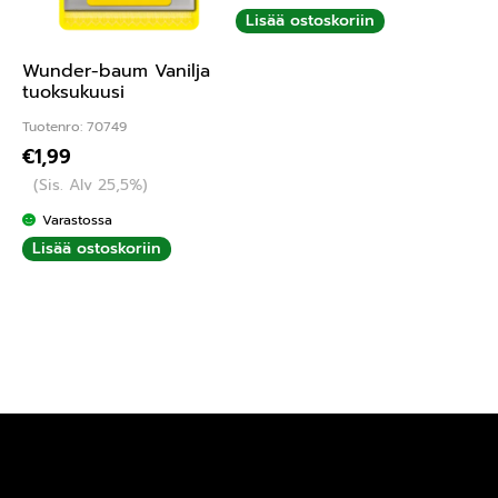
Lisää ostoskoriin
Wunder-baum Vanilja
tuoksukuusi
Tuotenro: 70749
€
1,99
(Sis. Alv 25,5%)
Varastossa
Lisää ostoskoriin