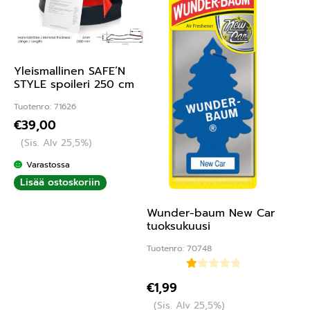
Yleismallinen SAFE’N
STYLE spoileri 250 cm
Tuotenro: 71626
€
39,00
(Sis. Alv 25,5%)
Varastossa
Lisää ostoskoriin
Wunder-baum New Car
tuoksukuusi
Tuotenro: 70748
Ar
€
1,99
vo
(Sis. Alv 25,5%)
ste