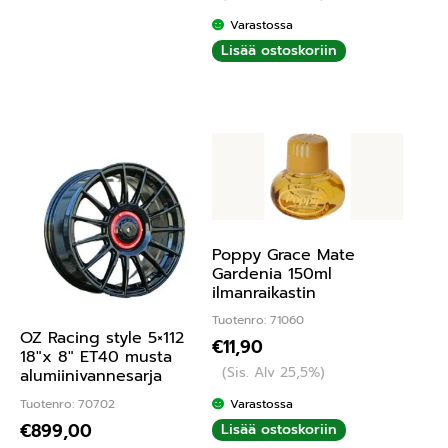
lu
Varastossa
tu
Lisää ostoskoriin
ott
ee
sta
:
1.
00
/ 5
Poppy Grace Mate
Gardenia 150ml
ilmanraikastin
Tuotenro: 71060
OZ Racing style 5×112
€
11,90
18″x 8″ ET40 musta
(Sis. Alv 25,5%)
alumiinivannesarja
Tuotenro: 70702
Varastossa
€
899,00
Lisää ostoskoriin