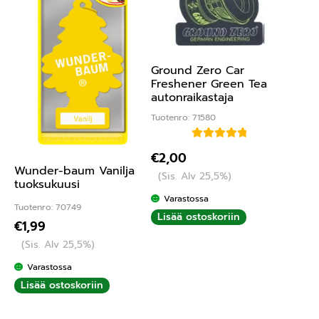
Ground Zero Car
Freshener Green Tea
autonraikastaja
Tuotenro: 71580
Arvostelu
€
2,00
tuotteesta:
Wunder-baum Vanilja
(Sis. Alv 25,5%)
5.00
/ 5
tuoksukuusi
Varastossa
Tuotenro: 70749
Lisää ostoskoriin
€
1,99
(Sis. Alv 25,5%)
Varastossa
Lisää ostoskoriin