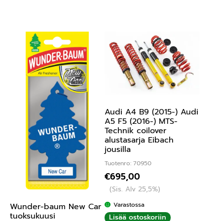
Audi A4 B9 (2015-) Audi
A5 F5 (2016-) MTS-
Technik coilover
alustasarja Eibach
jousilla
Tuotenro: 70950
€
695,00
(Sis. Alv 25,5%)
Varastossa
Wunder-baum New Car
tuoksukuusi
Lisää ostoskoriin