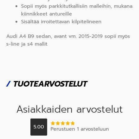
Sopii myös parkkitutkallisiin malleihin, mukana
kiinnikkeet antureille
Sisältää irroitettavan kilpitelineen
Audi A4 B9 sedan, avant vm. 2015-2019 sopii myös
s-line ja s4 mallit
/
TUOTEARVOSTELUT
Asiakkaiden arvostelut
5.00
Perustuen 1 arvosteluun
Arvostelu
tuotteesta:
5
/ 5