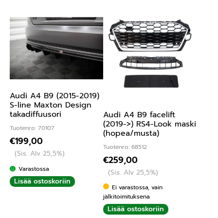
Audi A4 B9 (2015-2019)
S-line Maxton Design
takadiffuusori
Audi A4 B9 facelift
(2019->) RS4-Look maski
Tuotenro: 70107
(hopea/musta)
€
199,00
Tuotenro: 68512
(Sis. Alv 25,5%)
€
259,00
Varastossa
(Sis. Alv 25,5%)
Lisää ostoskoriin
Ei varastossa, vain
jälkitoimituksena
Lisää ostoskoriin