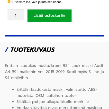
Ei varastossa, vain jälkitoimituksena
Lisää ostoskoriin
/
TUOTEKUVAUS
Erittäin laadukas musta/kromi RS4-Look maski Audi
A4 B9 -malleihin vm. 2015-2019. Sopii myös S-line ja
S4-malleihin.
Erittäin laadukasta maski, valmistettu
ABS
-
muovista.
OEM
laatuinen tuote!
Sisältää pohjan alkuperäiselle merkille.
Voidaan käyttää myös merkittömänä maskina