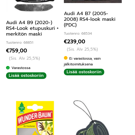
Audi A4 B7 (2005-
2008) RS4-look maski
Audi A4 B9 (2020-)
(PDC)
RS4-Look etupuskuri +
merkitön maski
Tuotenro: 68534
€
239,00
Tuotenro: 68851
(Sis. Alv 25,5%)
€
759,00
(Sis. Alv 25,5%)
Ei varastossa, vain
jälkitoimituksena
Varastossa
Lisää ostoskoriin
Lisää ostoskoriin