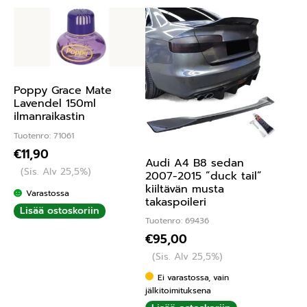
Poppy Grace Mate
Lavendel 150ml
ilmanraikastin
Tuotenro: 71061
€
11,90
Audi A4 B8 sedan
(Sis. Alv 25,5%)
2007-2015 ”duck tail”
kiiltävän musta
Varastossa
takaspoileri
Lisää ostoskoriin
Tuotenro: 69436
€
95,00
(Sis. Alv 25,5%)
Ei varastossa, vain
jälkitoimituksena