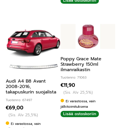
Lisää ostoskoriin
Poppy Grace Mate
Strawberry 150ml
ilmanraikastin
Tuotenro: 71063
Audi A4 B8 Avant
€
11,90
2008-2016,
takapuskurin suojalista
(Sis. Alv 25,5%)
Tuotenro: 67497
Ei varastossa, vain
€
69,00
jälkitoimituksena
Lisää ostoskoriin
(Sis. Alv 25,5%)
Ei varastossa, vain