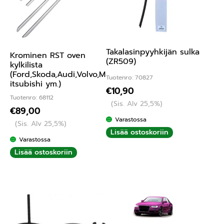
Takalasinpyyhkijän sulka
Krominen RST oven
(ZR509)
kylkilista
(Ford,Skoda,Audi,Volvo,M
Tuotenro: 70827
itsubishi ym.)
€
10,90
Tuotenro: 68112
(Sis. Alv 25,5%)
€
89,00
Varastossa
(Sis. Alv 25,5%)
Lisää ostoskoriin
Varastossa
Lisää ostoskoriin