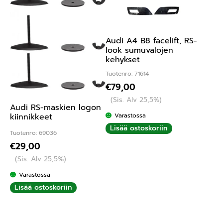
Audi A4 B8 facelift, RS-
look sumuvalojen
kehykset
Tuotenro: 71614
€
79,00
(Sis. Alv 25,5%)
Audi RS-maskien logon
Varastossa
kiinnikkeet
Lisää ostoskoriin
Tuotenro: 69036
€
29,00
(Sis. Alv 25,5%)
Varastossa
Lisää ostoskoriin