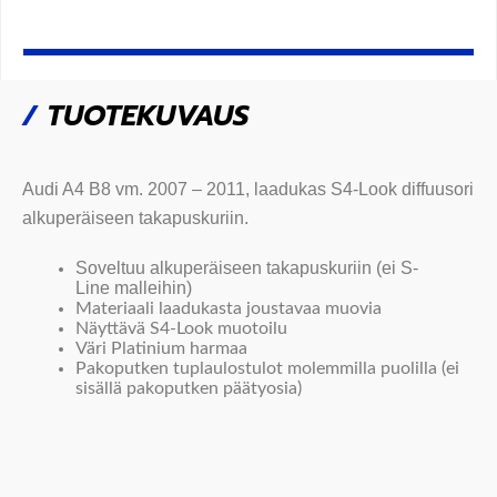
/
TUOTEKUVAUS
Audi A4 B8 vm. 2007 – 2011,
laadukas S4-
Look diffuusori
alkuperäiseen
takapuskuriin.
Soveltuu alkuperäiseen takapuskuriin (ei S-
Line malleihin)
Materiaali laadukasta joustavaa muovia
Näyttävä S4-Look muotoilu
Väri Platinium harmaa
Pakoputken tuplaulostulot molemmilla puolilla (ei
sisällä pakoputken päätyosia)