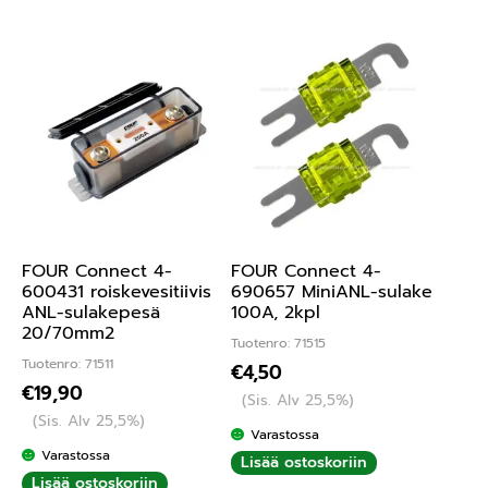
FOUR Connect 4-
FOUR Connect 4-
600431 roiskevesitiivis
690657 MiniANL-sulake
ANL-sulakepesä
100A, 2kpl
20/70mm2
Tuotenro: 71515
Tuotenro: 71511
€
4,50
€
19,90
(Sis. Alv 25,5%)
(Sis. Alv 25,5%)
Varastossa
Varastossa
Lisää ostoskoriin
Lisää ostoskoriin