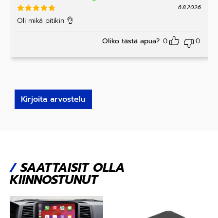
6.8.2026
Arvostelu
Oli mikä pitikin 👌
tuotteesta
:
5
/ 5
Oliko tästä apua?
0
0
Kirjoita arvostelu
/
SAATTAISIT OLLA
KIINNOSTUNUT