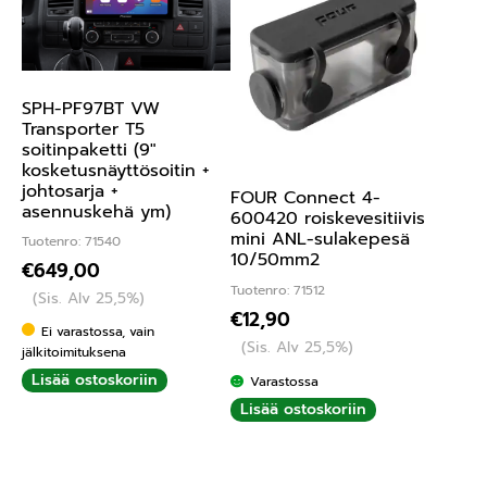
SPH-PF97BT VW
Transporter T5
soitinpaketti (9″
kosketusnäyttösoitin +
johtosarja +
FOUR Connect 4-
asennuskehä ym)
600420 roiskevesitiivis
mini ANL-sulakepesä
Tuotenro: 71540
10/50mm2
€
649,00
Tuotenro: 71512
(Sis. Alv 25,5%)
€
12,90
Ei varastossa, vain
(Sis. Alv 25,5%)
jälkitoimituksena
Lisää ostoskoriin
Varastossa
Lisää ostoskoriin