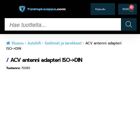
0
€
0,00
Etusivu
Autohifi
Soittimet ja tarvikkeet
ACV antenni adapteri
ISO->DIN
/
ACV antenni adapteri ISO->DIN
Tuotenro:
70385