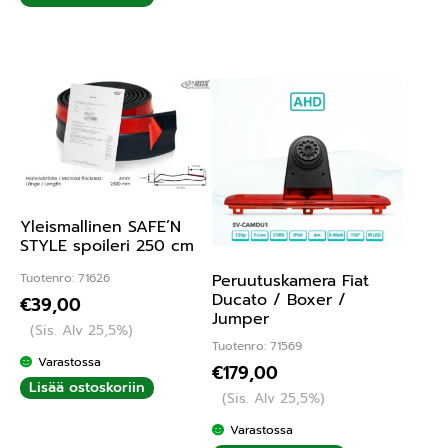
Yleismallinen SAFE’N
STYLE spoileri 250 cm
Peruutuskamera Fiat
Tuotenro: 71626
Ducato / Boxer /
€
39,00
Jumper
(Sis. Alv 25,5%)
Tuotenro: 71569
Varastossa
€
179,00
Lisää ostoskoriin
(Sis. Alv 25,5%)
Varastossa