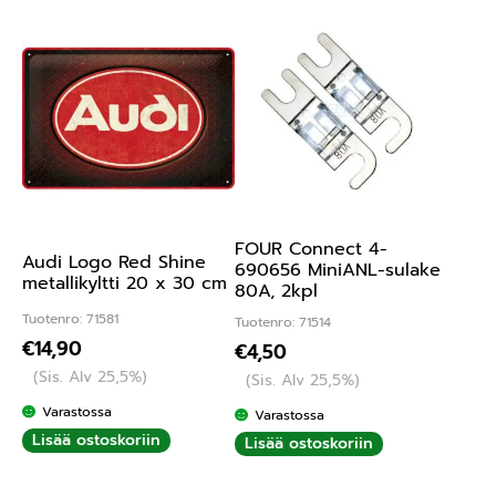
FOUR Connect 4-
Audi Logo Red Shine
690656 MiniANL-sulake
metallikyltti 20 x 30 cm
80A, 2kpl
Tuotenro: 71581
Tuotenro: 71514
€
14,90
€
4,50
(Sis. Alv 25,5%)
(Sis. Alv 25,5%)
Varastossa
Varastossa
Lisää ostoskoriin
Lisää ostoskoriin