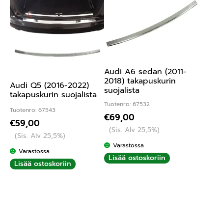
Audi A6 sedan (2011-
2018) takapuskurin
Audi Q5 (2016-2022)
suojalista
takapuskurin suojalista
Tuotenro: 67532
Tuotenro: 67543
€
69,00
€
59,00
(Sis. Alv 25,5%)
(Sis. Alv 25,5%)
Varastossa
Varastossa
Lisää ostoskoriin
Lisää ostoskoriin