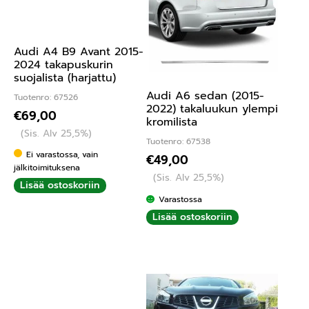
Audi A4 B9 Avant 2015-
2024 takapuskurin
suojalista (harjattu)
Audi A6 sedan (2015-
Tuotenro: 67526
2022) takaluukun ylempi
€
69,00
kromilista
(Sis. Alv 25,5%)
Tuotenro: 67538
Ei varastossa, vain
€
49,00
jälkitoimituksena
(Sis. Alv 25,5%)
Lisää ostoskoriin
Varastossa
Lisää ostoskoriin