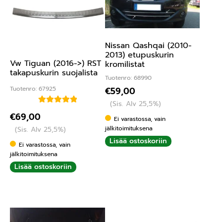
Nissan Qashqai (2010-
2013) etupuskurin
Vw Tiguan (2016->) RST
kromilistat
takapuskurin suojalista
Tuotenro: 68990
Tuotenro: 67925
€
59,00
(Sis. Alv 25,5%)
Arvostelu
€
69,00
Ei varastossa, vain
tuotteesta:
jälkitoimituksena
(Sis. Alv 25,5%)
5.00
/ 5
Lisää ostoskoriin
Ei varastossa, vain
jälkitoimituksena
Lisää ostoskoriin