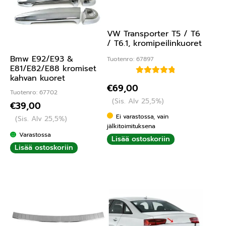
VW Transporter T5 / T6
/ T6.1, kromipeilinkuoret
Bmw E92/E93 &
Tuotenro: 67897
E81/E82/E88 kromiset
kahvan kuoret
Arvostelu
€
69,00
Tuotenro: 67702
tuotteesta:
(Sis. Alv 25,5%)
5.00
/ 5
€
39,00
Ei varastossa, vain
(Sis. Alv 25,5%)
jälkitoimituksena
Varastossa
Lisää ostoskoriin
Lisää ostoskoriin