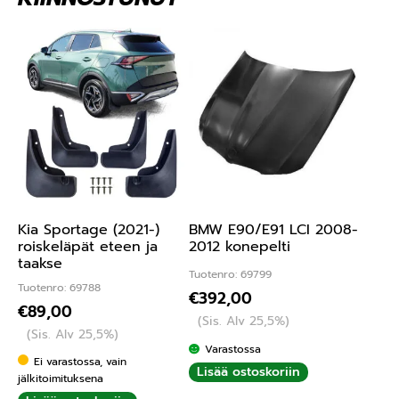
Kia Sportage (2021-)
BMW E90/E91 LCI 2008-
roiskeläpät eteen ja
2012 konepelti
taakse
Tuotenro: 69799
Tuotenro: 69788
€
392,00
€
89,00
(Sis. Alv 25,5%)
(Sis. Alv 25,5%)
Varastossa
Ei varastossa, vain
Lisää ostoskoriin
jälkitoimituksena