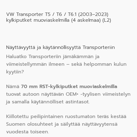
VW Transporter T5 / T6 / T6.1 (2003–2023)
kylkiputket muoviaskelmilla (4 askelmaa) (L2)
Näyttävyyttä ja käytännöllisyyttä Transporteriin
Haluatko Transporteriin jämäkämmän ja
viimeistellymmän ilmeen – sekä helpomman kulun
kyytiin?
Nämä
70 mm RST-kylkiputket muoviaskelmilla
tuovat autoon näyttävän OEM+ -tyylisen viimeistelyn
ja samalla käytännölliset astintasot.
Kiillotettu peilipintainen ruostumaton teräs kestää
Suomen olosuhteet ja säilyttää näyttävyytensä
vuodesta toiseen.