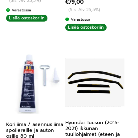
(Sis. Alv 25,5%)
€
79,00
tuotteesta:
(Sis. Alv 25,5%)
Varastossa
5.00
/ 5
Lisää ostoskoriin
Varastossa
Lisää ostoskoriin
Hyundai Tucson (2015-
Koriliima / asennusliima
2021) ikkunan
spoilereille ja auton
tuuliohjaimet (eteen ja
osille 80 ml