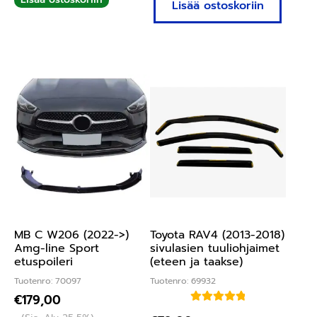
Lisää ostoskoriin
MB C W206 (2022->)
Toyota RAV4 (2013-2018)
Amg-line Sport
sivulasien tuuliohjaimet
etuspoileri
(eteen ja taakse)
Tuotenro: 70097
Tuotenro: 69932
€
179,00
Arvostelu