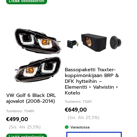
Lisää ostoskoriin
Bassopaketti Traxter-
koppimönkijään BRP &
DFK hytteihin –
Elementti + Vahvistin +
Kotelo
VW Golf 6 Black DRL
ajovalot (2008-2014)
Tuotenro: 71261
€
649,00
Tuotenro: 70461
(Sis. Alv 25,5%)
€
499,00
(Sis. Alv 25,5%)
Varastossa
Lisää ostoskoriin