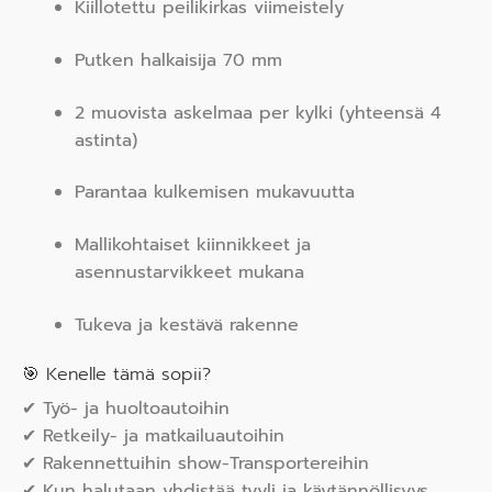
Kiillotettu peilikirkas viimeistely
Putken halkaisija 70 mm
2 muovista askelmaa per kylki (yhteensä 4
astinta)
Parantaa kulkemisen mukavuutta
Mallikohtaiset kiinnikkeet ja
asennustarvikkeet mukana
Tukeva ja kestävä rakenne
🎯 Kenelle tämä sopii?
✔ Työ- ja huoltoautoihin
✔ Retkeily- ja matkailuautoihin
✔ Rakennettuihin show-Transportereihin
✔ Kun halutaan yhdistää tyyli ja käytännöllisyys