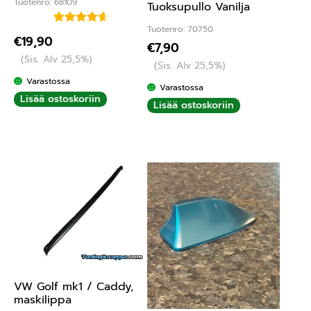
Tuotenro: 68109
Tuoksupullo Vanilja
Tuotenro: 70750
Arvostelu
€
19,90
€
7,90
tuotteesta:
(Sis. Alv 25,5%)
4.75
/ 5
(Sis. Alv 25,5%)
Varastossa
Varastossa
Lisää ostoskoriin
Lisää ostoskoriin
VW Golf mk1 / Caddy,
maskilippa