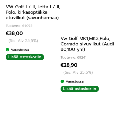
VW Golf I / II, Jetta I / II,
Polo, kirkasoptiikka
etuvilkut (savunharmaa)
Tuotenro: 64075
€
38,00
Vw Golf MK1,MK2,Polo,
(Sis. Alv 25,5%)
Corrado sivuvilkut (Audi
80,100 ym)
Varastossa
Lisää ostoskoriin
Tuotenro: 69241
€
28,90
(Sis. Alv 25,5%)
Varastossa
Lisää ostoskoriin