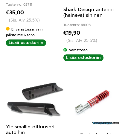
Tuotenro: 63711
Shark Design antenni
€
35,00
(hainevä) sininen
(Sis. Alv 25,5%)
Tuotenro: 68108
Ei varastossa, vain
€
19,90
jälkitoimituksena
(Sis. Alv 25,5%)
Lisää ostoskoriin
Varastossa
Lisää ostoskoriin
Yleismallin diffuusori
autoihin