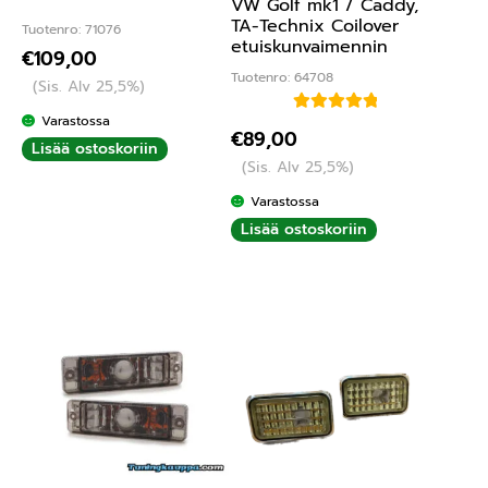
VW Golf mk1 / Caddy,
TA-Technix Coilover
Tuotenro: 71076
etuiskunvaimennin
€
109,00
Tuotenro: 64708
(Sis. Alv 25,5%)
Varastossa
Arvostelu
€
89,00
Lisää ostoskoriin
tuotteesta:
(Sis. Alv 25,5%)
5.00
/ 5
Varastossa
Lisää ostoskoriin