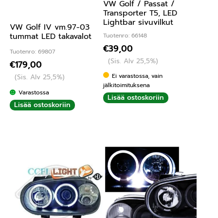
VW Golf / Passat /
Transporter T5, LED
Lightbar sivuvilkut
VW Golf IV vm.97-03
tummat LED takavalot
Tuotenro: 66148
€
39,00
Tuotenro: 69807
(Sis. Alv 25,5%)
€
179,00
Ei varastossa, vain
(Sis. Alv 25,5%)
jälkitoimituksena
Varastossa
Lisää ostoskoriin
Lisää ostoskoriin