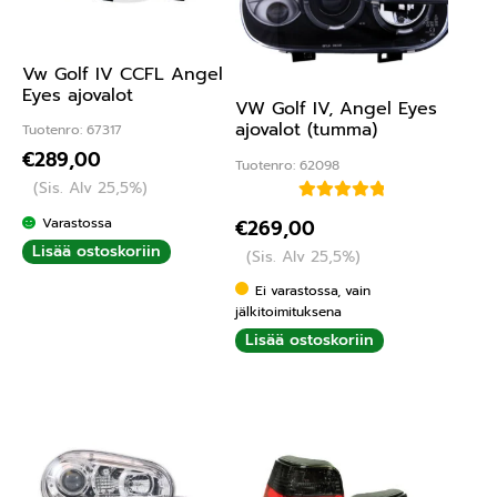
Vw Golf IV CCFL Angel
Eyes ajovalot
VW Golf IV, Angel Eyes
ajovalot (tumma)
Tuotenro: 67317
€
289,00
Tuotenro: 62098
(Sis. Alv 25,5%)
Arvostelu
Varastossa
€
269,00
tuotteesta:
Lisää ostoskoriin
(Sis. Alv 25,5%)
5.00
/ 5
Ei varastossa, vain
jälkitoimituksena
Lisää ostoskoriin