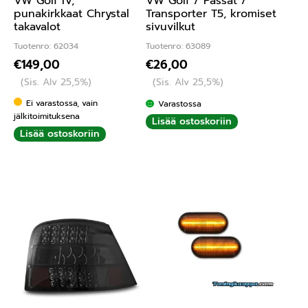
VW Golf IV,
VW Golf / Passat /
punakirkkaat Chrystal
Transporter T5, kromiset
takavalot
sivuvilkut
Tuotenro: 62034
Tuotenro: 63089
€
149,00
€
26,00
(Sis. Alv 25,5%)
(Sis. Alv 25,5%)
Ei varastossa, vain
Varastossa
jälkitoimituksena
Lisää ostoskoriin
Lisää ostoskoriin