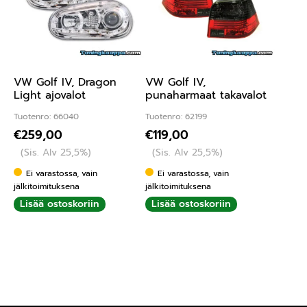
VW Golf IV, Dragon
VW Golf IV,
Light ajovalot
punaharmaat takavalot
Tuotenro: 66040
Tuotenro: 62199
€
259,00
€
119,00
(Sis. Alv 25,5%)
(Sis. Alv 25,5%)
Ei varastossa, vain
Ei varastossa, vain
jälkitoimituksena
jälkitoimituksena
Lisää ostoskoriin
Lisää ostoskoriin