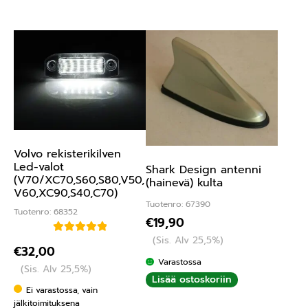
Volvo rekisterikilven
Led-valot
Shark Design antenni
(V70/XC70,S60,S80,V50,
(hainevä) kulta
V60,XC90,S40,C70)
Tuotenro: 67390
Tuotenro: 68352
€
19,90
(Sis. Alv 25,5%)
Arvostelu
€
32,00
tuotteesta:
Varastossa
(Sis. Alv 25,5%)
5.00
/ 5
Lisää ostoskoriin
Ei varastossa, vain
jälkitoimituksena