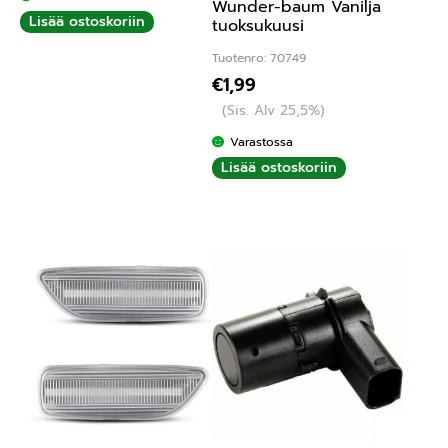
Wunder-baum Vanilja
Lisää ostoskoriin
tuoksukuusi
Tuotenro: 70749
€
1,99
(Sis. Alv 25,5%)
Varastossa
Lisää ostoskoriin