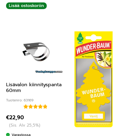
Lisää ostoskoriin
Lisävalon kiinnityspanta
60mm
Tuotenro: 63169
Arvostelu
€
22,90
tuotteesta:
(Sis. Alv 25,5%)
5.00
/ 5
Varastossa