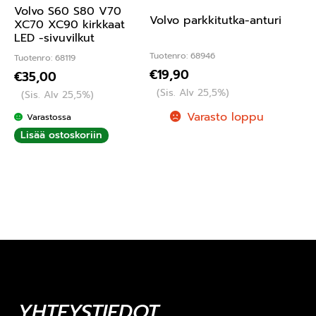
Volvo S60 S80 V70
Volvo parkkitutka-anturi
XC70 XC90 kirkkaat
LED -sivuvilkut
Tuotenro: 68946
Tuotenro: 68119
€
19,90
€
35,00
(Sis. Alv 25,5%)
(Sis. Alv 25,5%)
Varasto loppu
Varastossa
Lisää ostoskoriin
YHTEYSTIEDOT