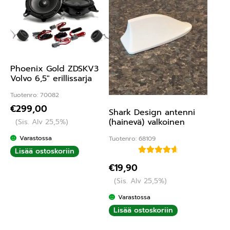
Phoenix Gold ZDSKV3
Volvo 6,5″ erillissarja
Tuotenro: 70082
€
299,00
Shark Design antenni
(hainevä) valkoinen
(Sis. Alv 25,5%)
Varastossa
Tuotenro: 68109
Lisää ostoskoriin
Arvostelu
€
19,90
tuotteesta:
(Sis. Alv 25,5%)
4.75
/ 5
Varastossa
Lisää ostoskoriin