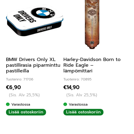
BMW Drivers Only XL
Harley-Davidson Born to
pastillirasia piparminttu
Ride Eagle –
pastilleilla
lämpömittari
Tuotenro: 71706
Tuotenro: 70895
€
6,90
€
14,90
(Sis. Alv 25,5%)
(Sis. Alv 25,5%)
Varastossa
Varastossa
Lisää ostoskoriin
Lisää ostoskoriin