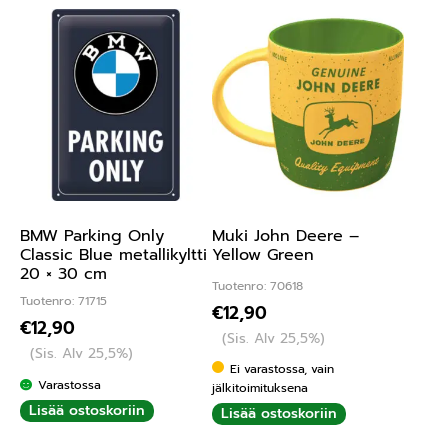
BMW Parking Only
Muki John Deere –
Classic Blue metallikyltti
Yellow Green
20 × 30 cm
Tuotenro: 70618
Tuotenro: 71715
€
12,90
€
12,90
(Sis. Alv 25,5%)
(Sis. Alv 25,5%)
Ei varastossa, vain
Varastossa
jälkitoimituksena
Lisää ostoskoriin
Lisää ostoskoriin