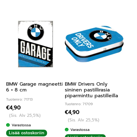
BMW Garage magneetti
BMW Drivers Only
6 × 8 cm
sininen pastillirasia
piparminttu pastilleilla
Tuotenro: 71713
Tuotenro: 71709
€
4,90
€
4,90
(Sis. Alv 25,5%)
(Sis. Alv 25,5%)
Varastossa
Varastossa
Lisää ostoskoriin