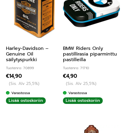
Harley-Davidson –
BMW Riders Only
Genuine Oil
pastillirasia piparminttu
säilytyspurkki
pastilleilla
Tuotenro: 70899
Tuotenro: 71710
€
14,90
€
4,90
(Sis. Alv 25,5%)
(Sis. Alv 25,5%)
Varastossa
Varastossa
Lisää ostoskoriin
Lisää ostoskoriin