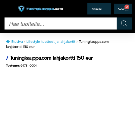
0
€
0,00
Etusivu
Lifestyle tuotteet ja lahjakortit
Tuningkauppa.com
lahjakortti 150 eur
/
Tuningkauppa.com lahjakortti 150 eur
Tuotenro:
64731-0004