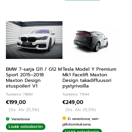
BMW 7-sarja G11 / G12 M
Tesla Model Y Premium
Sport 2015–2018
Mk1 Facelift Maxton
Maxton Design
Design takadiffuusori
etuspoileri V1
pystyrivoilla
Tuotenro: 71690
Tuotenro: 71544
€
199,00
€
249,00
(Sis. Alv 25,5%)
(Sis. Alv 25,5%)
Ei varastossa, vain
Varastossa
jälkitoimituksena
Lisää ostoskoriin
Lisää ostoskoriin