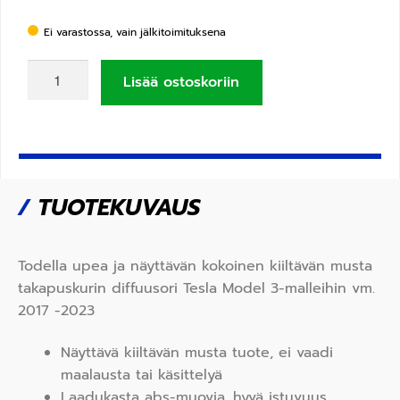
Ei varastossa, vain jälkitoimituksena
Lisää ostoskoriin
/
TUOTEKUVAUS
Todella upea ja näyttävän kokoinen kiiltävän musta
takapuskurin diffuusori Tesla Model 3-malleihin vm.
2017 -2023
Näyttävä kiiltävän musta tuote, ei vaadi
maalausta tai käsittelyä
Laadukasta abs-muovia, hyvä istuvuus