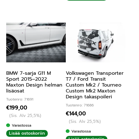
BMW 7-sarja G11 M
Volkswagen Transporter
Sport 2015–2022
T7 / Ford Transit
Maxton Design helman
Custom Mk2 / Tourneo
lisäosat
Custom Mk2 Maxton
Design takaspoileri
Tuotenro: 71691
Tuotenro: 71686
€
199,00
€
144,00
(Sis. Alv 25,5%)
(Sis. Alv 25,5%)
Varastossa
Varastossa
Lisää ostoskoriin