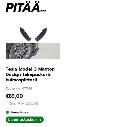
PITÄÄ...
Tesla Model 3 Maxton
Design takapuskurin
kulmasplitterit
Tuotenro: 67744
€
89,00
(Sis. Alv 25,5%)
Varastossa
Lisää ostoskoriin