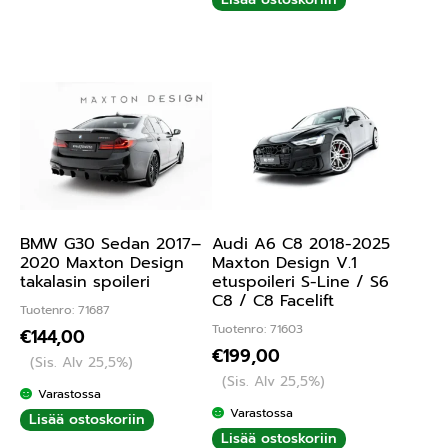
BMW G30 Sedan 2017–
Audi A6 C8 2018-2025
2020 Maxton Design
Maxton Design V.1
takalasin spoileri
etuspoileri S-Line / S6
C8 / C8 Facelift
Tuotenro: 71687
Tuotenro: 71603
€
144,00
€
199,00
(Sis. Alv 25,5%)
(Sis. Alv 25,5%)
Varastossa
Varastossa
Lisää ostoskoriin
Lisää ostoskoriin