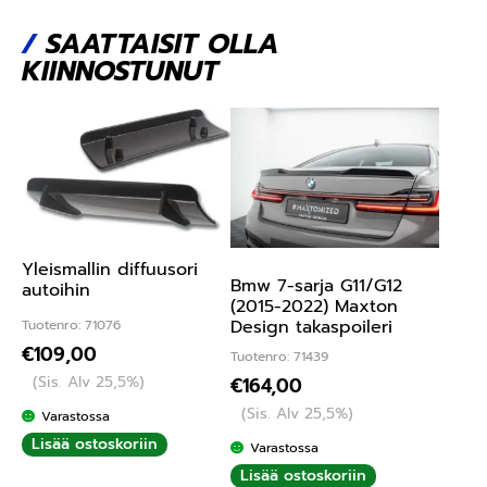
/
SAATTAISIT OLLA
KIINNOSTUNUT
Yleismallin diffuusori
Bmw 7-sarja G11/G12
autoihin
(2015-2022) Maxton
Design takaspoileri
Tuotenro: 71076
€
109,00
Tuotenro: 71439
(Sis. Alv 25,5%)
€
164,00
(Sis. Alv 25,5%)
Varastossa
Lisää ostoskoriin
Varastossa
Lisää ostoskoriin