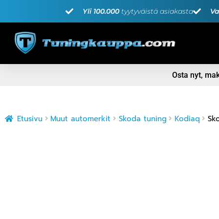
Yli 100.000
tyytyväistä asiakasta
Va
Osta nyt, m
Etusivu
Muut automerkit
Skoda tuning
Kodiaq
Sko