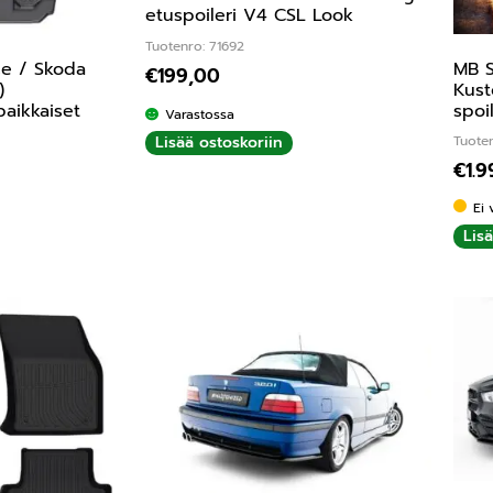
etuspoileri V4 CSL Look
Tuotenro: 71692
e / Skoda
MB S
€
199,00
)
Kust
paikkaiset
spoi
Varastossa
Lisää ostoskoriin
Tuoten
€
1.
Ei 
Lis