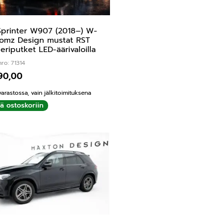
printer W907 (2018–) W-
omz Design mustat RST
leriputket LED-äärivaloilla
ro: 71314
990,00
varastossa, vain jälkitoimituksena
ää ostoskoriin