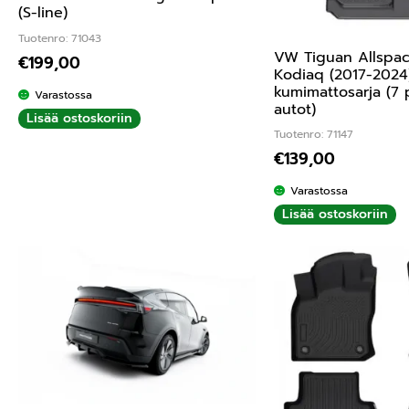
(S-line)
Tuotenro: 71043
VW Tiguan Allspac
€
199,00
Kodiaq (2017-2024
kumimattosarja (7 
Varastossa
autot)
Lisää ostoskoriin
Tuotenro: 71147
€
139,00
Varastossa
Lisää ostoskoriin