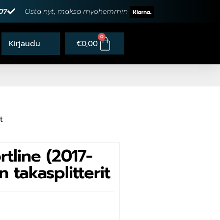
07
Osta nyt, maksa myöhemmin
0
€
0,00
t
tline (2017-
 takasplitterit