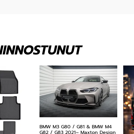
KIINNOSTUNUT
BMW M3 G80 / G81 & BMW M4
G82 / G83 2021– Maxton Design