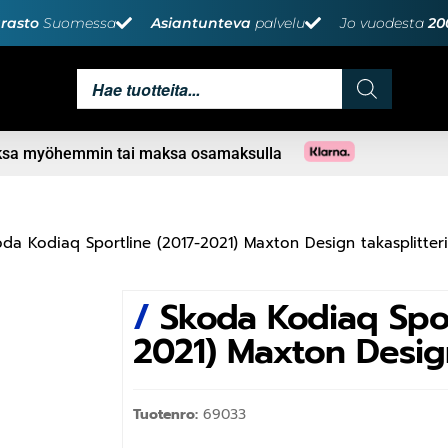
rasto
Suomessa
Asiantunteva
palvelu
Jo vuodesta
20
aksa myöhemmin tai maksa osamaksulla
da Kodiaq Sportline (2017-2021) Maxton Design takasplitteri
/
Skoda Kodiaq Spor
2021) Maxton Design
Tuotenro:
69033